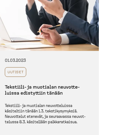
01.03.2023
UUTISET
Tekstiili-​ ja muotialan neuvot­te­
luissa edistyttiin tänään
Tekstiili-​ ja muotialan neuvot­te­luissa
käsiteltiin tänään 1.3. teksti­ky­sy­myksiä.
Neuvottelut etenevät, ja seuraavassa neuvot­
telussa 8.3. käsitellään palkka­rat­kaisua.