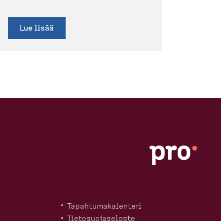
Lue lisää
Tapahtu­ma­ka­lenteri
Tietosuo­ja­seloste