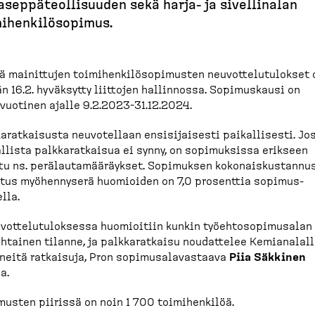
asep­pä­teol­li­suuden sekä harja-​ ja sivellinalan
ihen­ki­lö­sopimus.
ä mainittujen toimihen­ki­lö­so­pi­musten neuvot­te­lu­tu­lokset
n 16.2. hyväksytty liittojen hallinnossa. Sopimuskausi on
vuotinen ajalle 9.2.2023-31.12.2024.
a­rat­kaisusta neuvotellaan ensisi­jaisesti paikal­lisesti. Jo
llista palkka­rat­kaisua ei synny, on sopimuksissa erikseen
tu ns. perälau­ta­mää­räykset. Sopimuksen kokonais­kus­tan­nu
tus myöhen­nyserä huomioiden on 7,0 prosenttia sopimus­
lla.
vot­te­lu­tu­loksessa huomioitiin kunkin työehto­so­pi­musalan
h­tainen tilanne, ja palkka­ratkaisu noudattelee Kemianalal
neitä ratkaisuja, Pron sopimusa­la­vastaava
Piia Säkkinen
a.
usten piirissä on noin 1 700 toimihenkilöä.