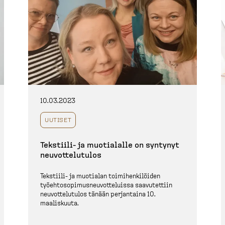
10.03.2023
UUTISET
Tekstiili-​ ja muotialalle on syntynyt
neuvot­te­lutulos
Tekstiili-​ ja muotialan toimihen­ki­löiden
työehto­so­pi­mus­neu­vot­te­luissa saavutettiin
neuvot­te­lutulos tänään perjantaina 10.
maaliskuuta.