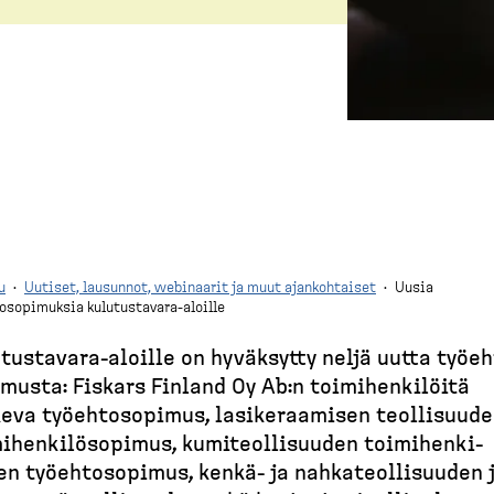
u
·
Uutiset, lausunnot, webinaarit ja muut ajankohtaiset
·
Uusia
osopimuksia kulutustavara-aloille
tus­tavara-​aloille on hyväksytty neljä uutta työeh
imusta: Fiskars Finland Oy Ab:n toimihen­kilöitä
eva työehto­sopimus, lasike­raamisen teolli­suud
ihen­ki­lö­sopimus, kumiteol­li­suuden toimihen­ki­
en työehto­sopimus, kenkä-​ ja nahkateol­li­suuden 