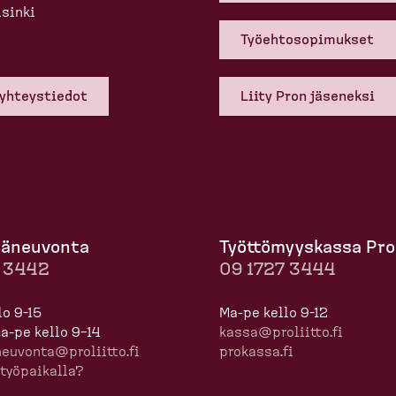
sinki
Työehto­so­pi­mukset
 yhteys­tiedot
Liity Pron jäseneksi
mä­neuvonta
Työttö­myyskassa Pro
7 3442
09 1727 3444
lo 9-15
Ma-pe kello 9-12
 ma-pe kello 9–14
kassa@proliitto.fi
neuvonta@proliitto.fi
prokassa.fi
työpaikalla?