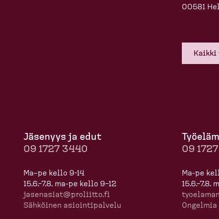
00581 Hel
Kaikki
Jäsenyys ja edut
Työelä­
09 1727 3440
09 172
Ma–pe kello 9-14
Ma-pe kel
15.6.–7.8. ma-pe kello 9–12
15.6.–7.8.
jasenasiat@proliitto.fi
tyoela­ma­
Sähköinen asioin­ti­palvelu
Ongelmia 