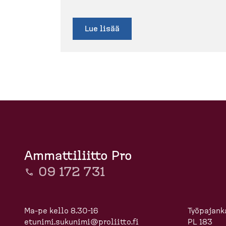
Lue lisää
Ammattiliitto Pro
09 172 731
Ma-pe kello 8.30-16
Työpajanka
etunimi.sukunimi@proliitto.fi
PL 183