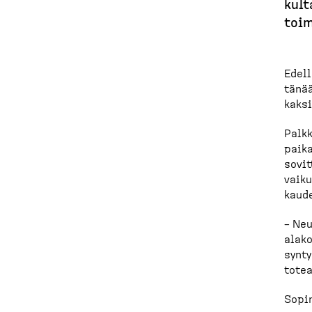
kult
p
toim
o
l
Edell
k
tänää
kaksi
u
Palkk
paika
sovit
vaiku
kaude
– Neu
alako
synty
totea
Sopim