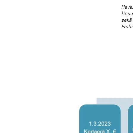
Havai
li­su
sekä 
Finla