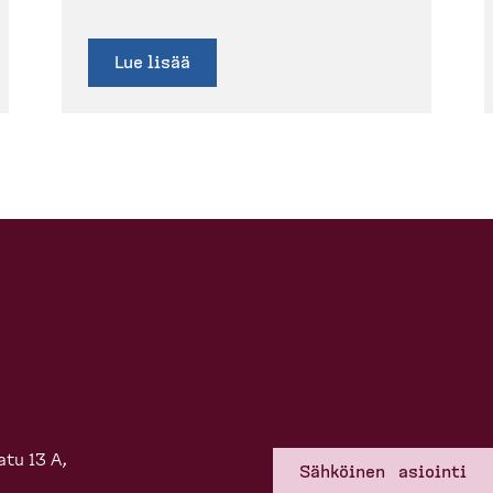
Lue lisää
tu 13 A,
Sähköinen asiointi