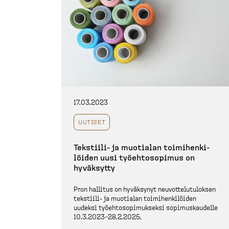
17.03.2023
UUTISET
Tekstiili-​ ja muotialan toimihen­ki­
löiden uusi työehto­sopimus on
hyväksytty
Pron hallitus on hyväksynyt neuvot­te­lu­tu­loksen
tekstiili-​ ja muotialan toimihen­ki­löiden
uudeksi työehto­so­pi­mukseksi sopimus­kaudelle
10.3.2023−28.2.2025.