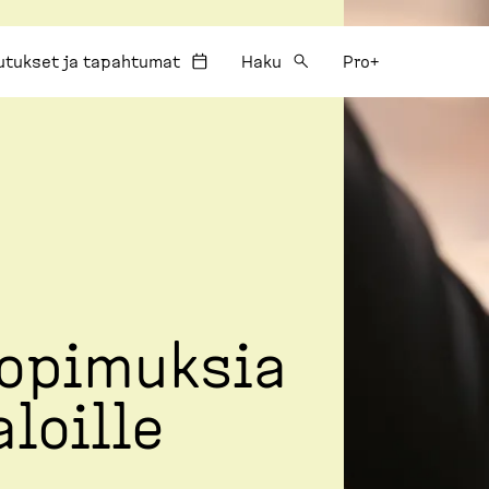
utukset ja tapahtumat
Haku
Pro+
o­pi­muksia
aloille