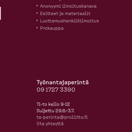
Anonyymi ilmoitus­kanava
Esitteet ja materiaalit
Luotta­mus­hen­ki­löil­moitus
Prokauppa
Työnan­ta­ja­perintä
09 1727 3390
Ti-to kello 9-12
Suljettu 29.6.–3.7.
ta-​perinta@proliitto.fi
Ota yhteyttä