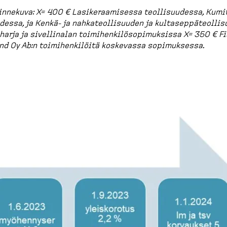
n­nekuva: X= 400 € Lasike­raa­misessa teolli­suudessa, Kumi
udessa, ja Kenkä-​ ja nahkateol­li­suuden ja kultasep­pä­teol­li­
harja ja sivellinalan toimihen­ki­lö­so­pi­muksissa X= 350 € F
nd Oy Ab:n toimihen­kilöitä koskevassa sopimuksessa.