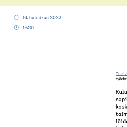
E
(
t
u
d
16. helmikuu 2023
s
i
15:20
e
v
s
u
k
t
o
Etusiv
työeht
p
M
)
Kulu
u
so­p
kosk
r
toim
u
löid