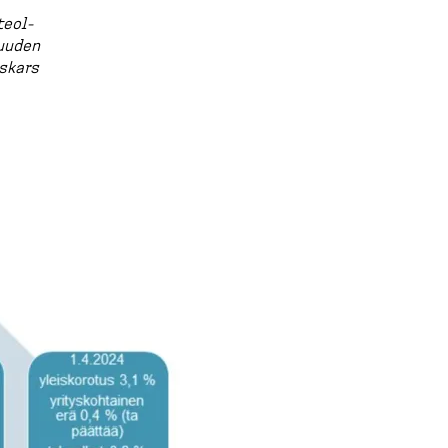
teol­
suuden
iskars