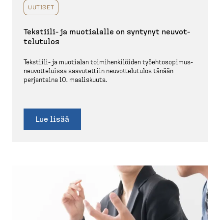
UUTISET
Tekstiili-​ ja muotialalle on syntynyt neuvot­
te­lutulos
Tekstiili-​ ja muotialan toimihen­ki­löiden työehto­so­pi­mus­
neu­vot­te­luissa saavutettiin neuvot­te­lutulos tänään
perjantaina 10. maaliskuuta.
Lue lisää