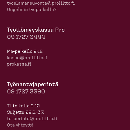
tyoela­ma­neuvonta@proliitto.fi
Ongelmia työpaikalla?
Työttö­myyskassa Pro
09 1727 3444
Ma-pe kello 9-12
kassa@proliitto.fi
prokassa.fi
Työnan­ta­ja­perintä
09 1727 3390
Ti-to kello 9-12
Suljettu 29.6.–3.7.
ta-​perinta@proliitto.fi
Ota yhteyttä