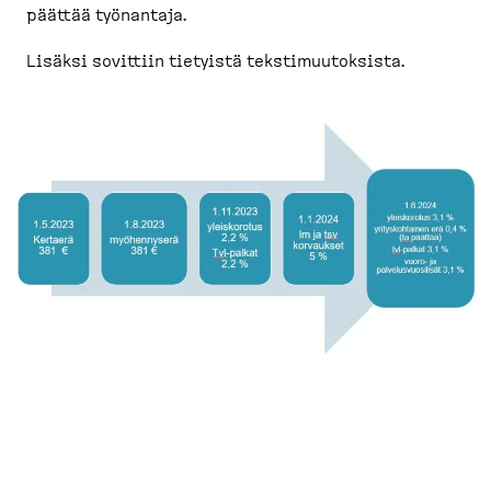
päättää työnantaja.
Lisäksi sovittiin tietyistä teksti­muu­toksista.