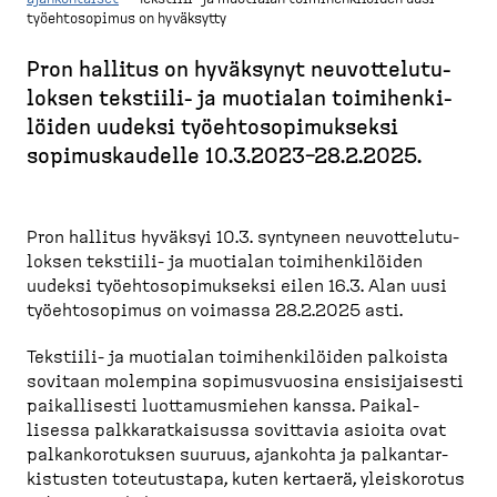
työehtosopimus on hyväksytty
M
u
Pron hallitus on hyväksynyt neuvot­te­lu­tu­
r
loksen tekstiili-​ ja muotialan toimihen­ki­
u
löiden uudeksi työehto­so­pi­mukseksi
p
sopimus­kaudelle 10.3.2023−28.2.2025.
o
l
k
Pron hallitus hyväksyi 10.3. syntyneen neuvot­te­lu­tu­
loksen tekstiili-​ ja muotialan toimihen­ki­löiden
u
uudeksi työehto­so­pi­mukseksi eilen 16.3. Alan uusi
työehto­sopimus on voimassa 28.2.2025 asti.
Tekstiili-​ ja muotialan toimihen­ki­löiden palkoista
sovitaan molempina sopimus­vuosina ensisi­jaisesti
paikal­lisesti luotta­mus­miehen kanssa. Paikal­
lisessa palkka­rat­kaisussa sovittavia asioita ovat
palkan­ko­ro­tuksen suuruus, ajankohta ja palkan­tar­
kis­tusten toteutustapa, kuten kertaerä, yleiskorotus