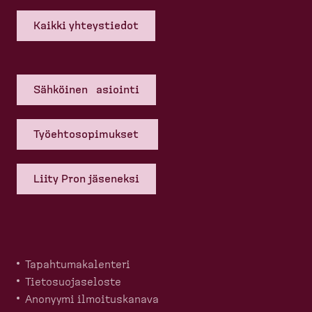
Kaikki yhteys­tiedot
Sähköinen asiointi
Työehto­so­pi­mukset
Liity Pron jäseneksi
Tapahtu­ma­ka­lenteri
Tietosuo­ja­seloste
Anonyymi ilmoitus­kanava