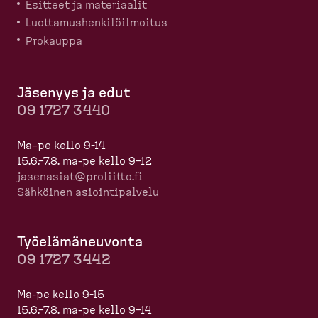
Esitteet ja materiaalit
Luotta­mus­hen­ki­löil­moitus
Prokauppa
Jäsenyys ja edut
09 1727 3440
Ma–pe kello 9-14
15.6.–7.8. ma-pe kello 9–12
jasenasiat@proliitto.fi
Sähköinen asioin­ti­palvelu
Työelä­mä­neuvonta
09 1727 3442
Ma-pe kello 9-15
15.6.–7.8. ma-pe kello 9–14