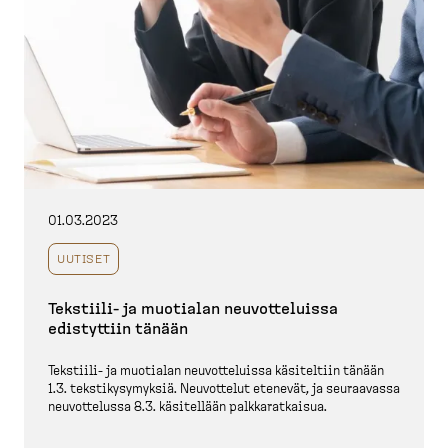
01.03.2023
UUTISET
Tekstiili-​ ja muotialan neuvot­te­luissa
edistyttiin tänään
Tekstiili-​ ja muotialan neuvot­te­luissa käsiteltiin tänään
1.3. teksti­ky­sy­myksiä. Neuvottelut etenevät, ja seuraavassa
neuvot­telussa 8.3. käsitellään palkka­rat­kaisua.