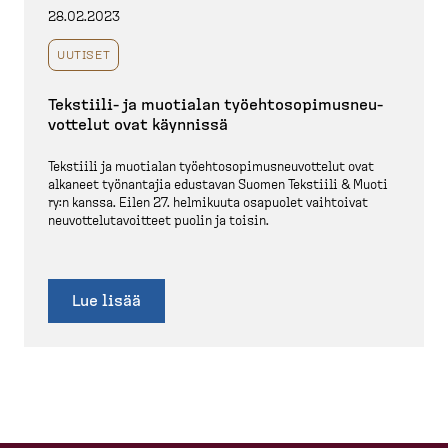
28.02.2023
UUTISET
Tekstiili-​ ja muotialan työehto­so­pi­mus­neu­
vottelut ovat käynnissä
Tekstiili ja muotialan työehto­so­pi­mus­neu­vottelut ovat
alkaneet työnantajia edustavan Suomen Tekstiili & Muoti
ry:n kanssa. Eilen 27. helmikuuta osapuolet vaihtoivat
neuvot­te­lu­ta­voitteet puolin ja toisin.
Lue lisää