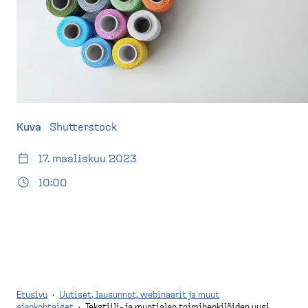
d
t
e
u
s
s
k
i
t
v
o
u
p
)
Kuva
Shutterstock
17. maaliskuu 2023
10:00
Etusivu
·
Uutiset, lausunnot, webinaarit ja muut
ajankohtaiset
·
Tekstiili- ja muotialan toimihenkilöiden uusi