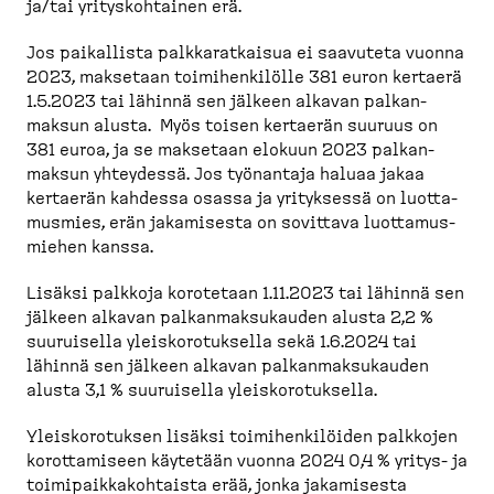
ja/tai yritys­koh­tainen erä.
Jos paikallista palkka­rat­kaisua ei saavuteta vuonna
2023, maksetaan toimihen­kilölle 381 euron kertaerä
1.5.2023 tai lähinnä sen jälkeen alkavan palkan­
maksun alusta. Myös toisen kertaerän suuruus on
381 euroa, ja se maksetaan elokuun 2023 palkan­
maksun yhteydessä. Jos työnantaja haluaa jakaa
kertaerän kahdessa osassa ja yrityksessä on luotta­
musmies, erän jakamisesta on sovittava luotta­mus­
miehen kanssa.
Lisäksi palkkoja korotetaan 1.11.2023 tai lähinnä sen
jälkeen alkavan palkan­mak­su­kauden alusta 2,2 %
suuruisella yleisko­ro­tuksella sekä 1.6.2024 tai
lähinnä sen jälkeen alkavan palkan­mak­su­kauden
alusta 3,1 % suuruisella yleisko­ro­tuksella.
Yleisko­ro­tuksen lisäksi toimihen­ki­löiden palkkojen
korotta­miseen käytetään vuonna 2024 0,4 % yritys-​ ja
toimipaik­ka­koh­taista erää, jonka jakamisesta