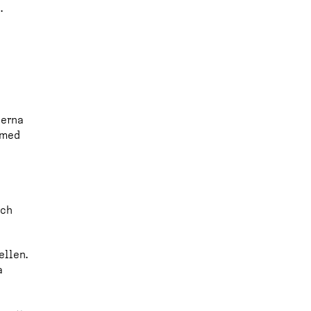
.
derna
hamed
och
ellen.
a