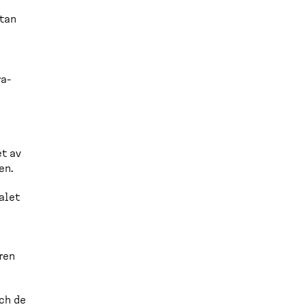
utan
ra­
et av
en.
alet
ren
ch de