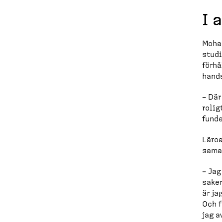
I 
Moha
studi
förhå
hands
– Där
rolig
fund
Läroa
samar
– Jag
saker
är ja
Och f
jag a