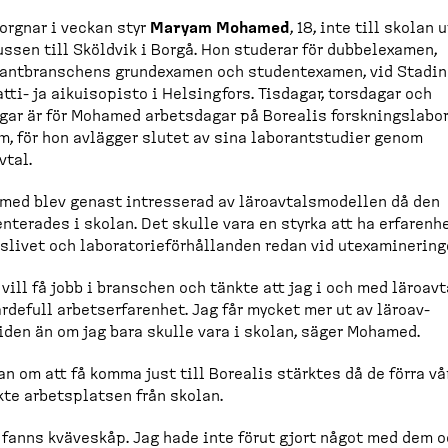
orgnar i veckan styr
Maryam Mohamed
, 18, inte till skolan 
ussen till Sköldvik i Borgå. Hon studerar för dubbelexamen,
ant­bran­schens grundexamen och studentexamen, vid Stadin
ti-​ ja aikuisopisto i Helsingfors. Tisdagar, torsdagar och
gar är för Mohamed arbetsdagar på Borealis forsknings­la­bo­
m, för hon avlägger slutet av sina laborant­studier genom
vtal.
ed blev genast intresserad av läroav­talsmo­dellen då den
n­terades i skolan. Det skulle vara en styrka att ha erfarenh
slivet och labora­to­ri­e­för­hål­landen redan vid utexami­ne­ring
 vill få jobb i branschen och tänkte att jag i och med läroavt
ärdefull arbetser­fa­renhet. Jag får mycket mer ut av läroav­
iden än om jag bara skulle vara i skolan, säger Mohamed.
n om att få komma just till Borealis stärktes då de förra vå
te arbets­platsen från skolan.
 fanns kväveskåp. Jag hade inte förut gjort något med dem o