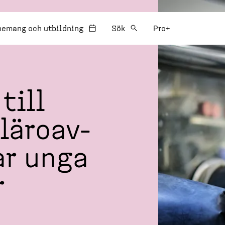
:
nemang och utbildning
Sök
Pro+
till
 läroav­
ar unga
r