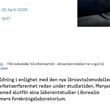
22 April 2025
14:37
da
·
Från kväveskåp till arbetskarriär – läroavtalsmodellen tar unga till
torier
ldning i enlighet med den nya läroav­talsmo­delle
arbetser­fa­renhet redan under studietiden. Mary
med slutför sina laborant­studier i Borealis
mers forsknings­la­bo­ra­torium.