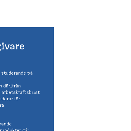
ivare
r studerande på
h därifrån
a arbetskraftsbrist
uderar för
ra
mmande
 produkter går