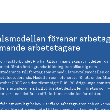
alsmodellen förenar arbetsg
mande arbetstagare
och Fackförbundet Pro har tillsammans skapat modellen, dä
er det första årets grundutbildning, kan söka sig som
studerande till företag som är med i läroavtalsmodellen oc
oavtalsstuderande. Modellen som planerats för att underlätt
ktober 2023 och den riktar sig till 16–20-åriga unga som st
hens grundexamen. I pilotförsöket deltog fem företag och fy
lter – och det är nu officiellt att modellen fortsätter.
från ett verkligt behov. Här får vi arbetsgivaren och en ko
mötas. Borealis syns inte till konsumentmarknaden, för våra