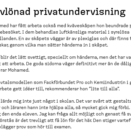
avlönad privat­un­der­visning
med har fått arbeta också med kväveskåpen hon beundrade 
e­besöket. I dem behandlas luftkänsliga material i syrelösa
l­landen. En av skåpets väggar är av plexiglas och där finns 
kar, genom vilka man sätter händerna in i skåpet.
 blir det lätt svettigt, speciellt om händerna, men det har va
t att arbeta. De goda sidorna väger definitivt mer än de dåli
erar Mohamed.
v­talsmo­dellen som Fackför­bundet Pro och Kemiin­dustrin i 
bete gett idéer till, rekommenderar hon ”lite till alla”.
 lärde mig inte just något i skolan. Det var svårt att gestalt
 och läraren hann inte hjälpa alla, så mycket gick mig förbi.
g den enda eleven. Jag kan fråga allt möjligt och genast få sv
örstås är det trevligt att få lön för det här. Den stiger vartef
vlägger prov som hör till examen.