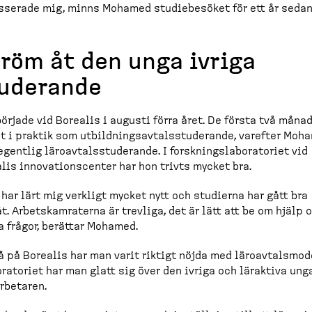
s­serade mig, minns Mohamed studie­besöket för ett år sedan
röm åt den unga ivriga
uderande
örjade vid Borealis i augusti förra året. De första två måna
öt i praktik som utbild­nings­av­tals­stu­derande, varefter Mo
egentlig läroav­tals­stu­derande. I forsknings­la­bo­ra­toriet vid
lis innova­tions­center har hon trivts mycket bra.
 har lärt mig verkligt mycket nytt och studierna har gått bra
t. Arbets­kam­raterna är trevliga, det är lätt att be om hjälp 
a frågor, berättar Mohamed.
 på Borealis har man varit riktigt nöjda med läroav­talsmo­d
ora­toriet har man glatt sig över den ivriga och läraktiva ung
rbetaren.