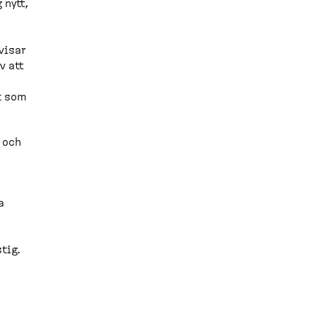
 nytt,
visar
v att
lt som
s och
a
tig.