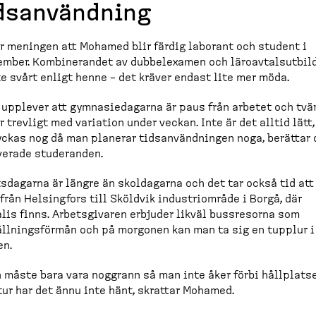
dsan­vändning
r meningen att Mohamed blir färdig laborant och student i
mber. Kombine­randet av dubbelexamen och läroav­tals­ut­bil
te svårt enligt henne – det kräver endast lite mer möda.
 upplever att gymnasi­e­dagarna är paus från arbetet och tvä
r trevligt med variation under veckan. Inte är det alltid lätt
yckas nog då man planerar tidsan­vänd­ningen noga, berättar
verade studeranden.
s­dagarna är längre än skoldagarna och det tar också tid att
från Helsingfors till Sköldvik industri­område i Borgå, där
lis finns. Arbets­givaren erbjuder likväl bussresorna som
ll­nings­förmån och på morgonen kan man ta sig en tupplur i
en.
 måste bara vara noggrann så man inte åker förbi hållplatse
ur har det ännu inte hänt, skrattar Mohamed.