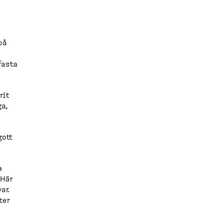
på
fasta
rit
ga,
gott
a
 Här
ar.
ter