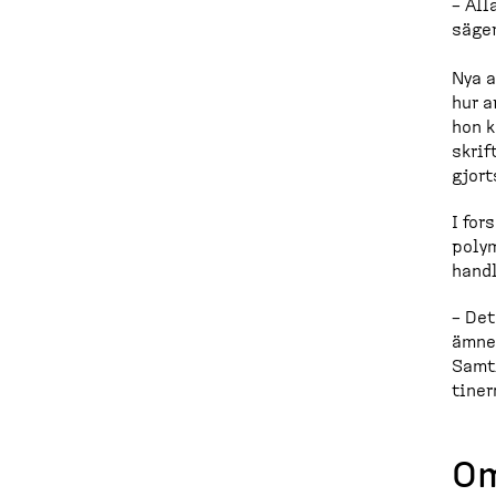
– All
säge
Nya a
hur a
hon k
skrif
gjort
I for
polym
handl
– Det
ämnen
Samti
tiner
Om