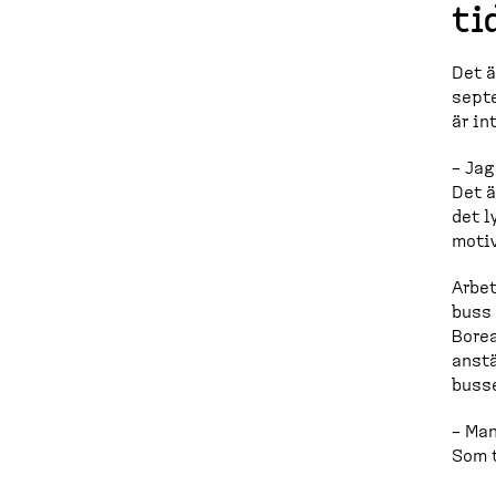
ti
Det ä
septe
är in
– Jag
Det ä
det l
moti
Arbet
buss 
Borea
anstä
buss
– Man
Som t