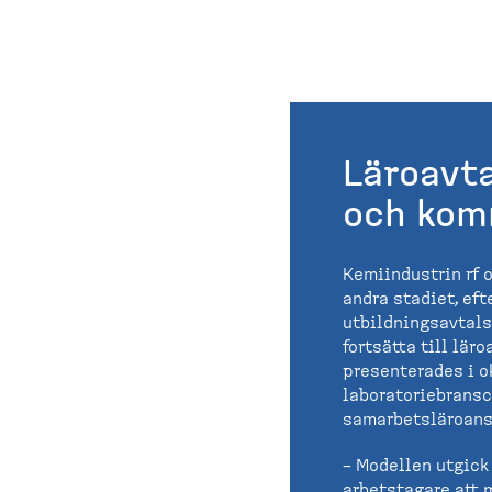
Läroavt
och kom
Kemiindustrin rf 
andra stadiet, eft
utbildningsavtals
fortsätta till lär
presenterades i o
laboratoriebransc
samarbetsläroansta
– Modellen utgick 
arbetstagare att 