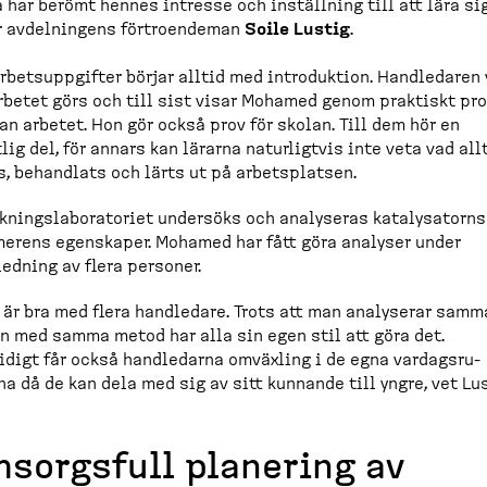
a har berömt hennes intresse och inställning till att lära sig
r avdelningens förtro­endeman
Soile Lustig
.
rbets­upp­gifter börjar alltid med introduktion. Handledaren 
rbetet görs och till sist visar Mohamed genom praktiskt pro
an arbetet. Hon gör också prov för skolan. Till dem hör en
tlig del, för annars kan lärarna naturligtvis inte veta vad al
s, behandlats och lärts ut på arbets­platsen.
sknings­la­bo­ra­toriet undersöks och analyseras kataly­satorn
erens egenskaper. Mohamed har fått göra analyser under
edning av flera personer.
 är bra med flera handledare. Trots att man analyserar samm
 med samma metod har alla sin egen stil att göra det.
digt får också handledarna omväxling i de egna vardags­ru­
na då de kan dela med sig av sitt kunnande till yngre, vet Lus
sorgsfull planering av