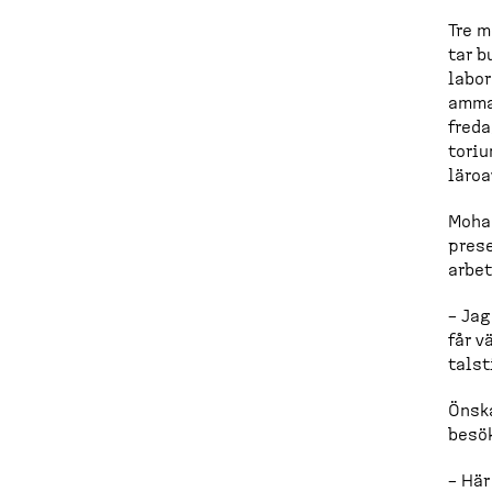
d
Tre m
c
tar b
labor
r
ammat
freda
u
toriu
m
läroa
b
Moham
prese
arbet
– Jag
får v
talst
Önska
besök
– Här