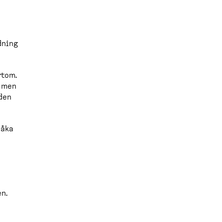
dning
rtom.
, men
 den
 åka
n.