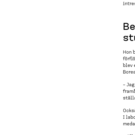
intre
Be
st
Hon b
förfl
blev 
Borea
– Jag
framå
ställ
Också
I lab
meda