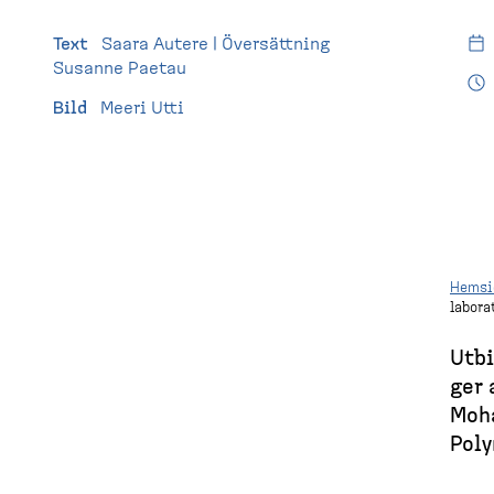
l
H
(
l
e
Text
Saara Autere | Översättning
e
m
d
Susanne Paetau
t
s
i
Bild
Meeri Utti
e
d
s
a
k
t
o
Hemsi
labora
p
B
)
Utbi
r
ger 
Moha
e
Poly
a