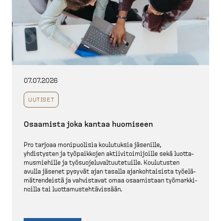
07.07.2026
UUTISET
Osaamista joka kantaa huomiseen
Pro tarjoaa monipuolisia koulutuksia jäsenille,
yhdistysten ja työpaikkojen aktiivi­toi­mi­joille sekä luotta­
mus­miehille ja työsuo­je­lu­val­tuu­te­tuille. Koulutusten
avulla jäsenet pysyvät ajan tasalla ajankoh­taisista työelä­
mät­ren­deistä ja vahvistavat omaa osaamistaan työmark­ki­
noilla tai luotta­mus­teh­tä­vissään.