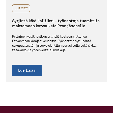
UUTISET
Syrjintä kävi kalliiksi – työnantaja tuomittiin
maksamaan korvauksia Pron jäsenelle
Prolainen voitti palkka­syr­jintää koskevan juttunsa
Pirkanmaan käräjä­oi­keudessa. Työnantaja syrji häntä
sukupuolen, iän ja tervey­dentilan perusteella sekä rikkoi
tasa-​arvo-​ ja yhdenver­tai­suus­lakeja.
Lue lisää