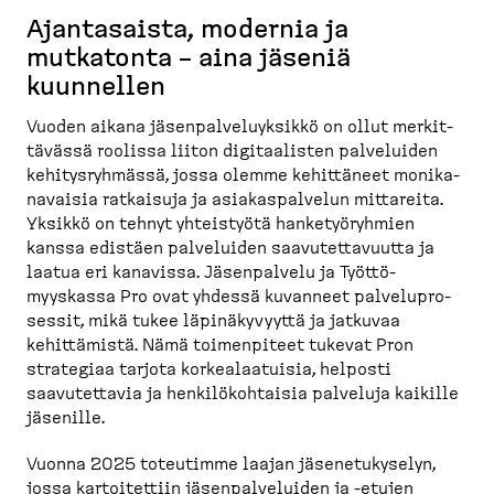
Ajanta­saista, modernia ja
mutkatonta – aina jäseniä
kuunnellen
Vuoden aikana jäsenpal­ve­lu­yksikkö on ollut merkit­
tävässä roolissa liiton digitaa­listen palveluiden
kehitys­ryhmässä, jossa olemme kehittäneet monika­
na­vaisia ratkaisuja ja asiakas­palvelun mittareita.
Yksikkö on tehnyt yhteistyötä hanketyö­ryhmien
kanssa edistäen palveluiden saavutet­ta­vuutta ja
laatua eri kanavissa. Jäsenpalvelu ja Työttö­
myyskassa Pro ovat yhdessä kuvanneet palvelu­pro­
sessit, mikä tukee läpinä­ky­vyyttä ja jatkuvaa
kehittämistä. Nämä toimen­piteet tukevat Pron
strategiaa tarjota korkea­laa­tuisia, helposti
saavutettavia ja henkilö­koh­taisia palveluja kaikille
jäsenille.
Vuonna 2025 toteutimme laajan jäsene­tu­kyselyn,
jossa kartoi­tettiin jäsenpal­ve­luiden ja -​etujen