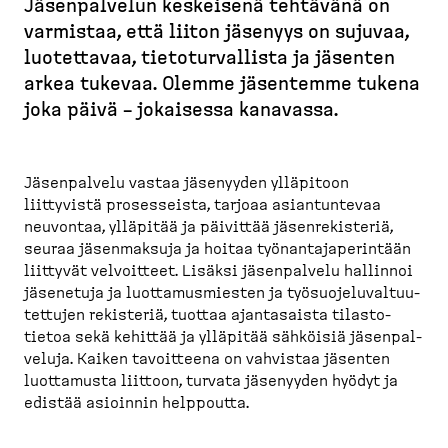
Jäsenpalvelun keskeisenä tehtävänä on
u
varmistaa, että liiton jäsenyys on sujuvaa,
r
luotettavaa, tietotur­vallista ja jäsenten
u
arkea tukevaa. Olemme jäsentemme tukena
p
joka päivä – jokaisessa kanavassa.
o
l
k
Jäsenpalvelu vastaa jäsenyyden ylläpitoon
u
liittyvistä proses­seista, tarjoaa asiantuntevaa
neuvontaa, ylläpitää ja päivittää jäsenre­kisteriä,
seuraa jäsenmaksuja ja hoitaa työnan­ta­ja­pe­rintään
liittyvät velvoitteet. Lisäksi jäsenpalvelu hallinnoi
jäsenetuja ja luotta­mus­miesten ja työsuo­je­lu­val­tuu­
tettujen rekisteriä, tuottaa ajanta­saista tilasto­
tietoa sekä kehittää ja ylläpitää sähköisiä jäsenpal­
veluja. Kaiken tavoitteena on vahvistaa jäsenten
luottamusta liittoon, turvata jäsenyyden hyödyt ja
edistää asioinnin helppoutta.