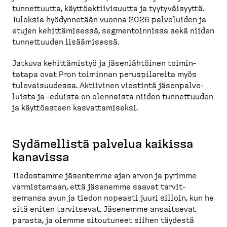
tunnet­tuutta, käyttö­ak­tii­vi­suutta ja tyytyväi­syyttä.
Tuloksia hyödyn­netään vuonna 2026 palveluiden ja
etujen kehittä­misessä, segmen­toinnissa sekä niiden
tunnet­tuuden lisäämisessä.
Jatkuva kehittä­mistyö ja jäsenläh­töinen toimin­
tatapa ovat Pron toiminnan peruspi­lareita myös
tulevai­suudessa. Aktiivinen viestintä jäsenpal­ve­
luista ja -​eduista on olennaista niiden tunnet­tuuden
ja käyttö­asteen kasvat­ta­miseksi.
Sydämellistä palvelua kaikissa
kanavissa
Tiedostamme jäsentemme ajan arvon ja pyrimme
varmis­tamaan, että jäsenemme saavat tarvit­
semansa avun ja tiedon nopeasti juuri silloin, kun he
sitä eniten tarvitsevat. Jäsenemme ansaitsevat
parasta, ja olemme sitoutuneet siihen täydestä