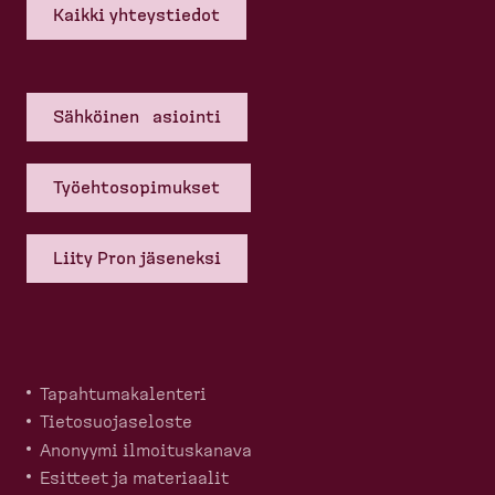
Kaikki yhteys­tiedot
Sähköinen asiointi
Työehto­so­pi­mukset
Liity Pron jäseneksi
Tapahtu­ma­ka­lenteri
Tietosuo­ja­seloste
Anonyymi ilmoitus­kanava
Esitteet ja materiaalit