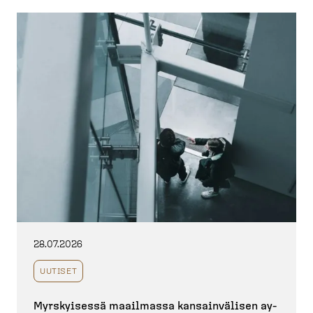
28.07.2026
UUTISET
Myrskyisessä maailmassa kansain­välisen ay-​