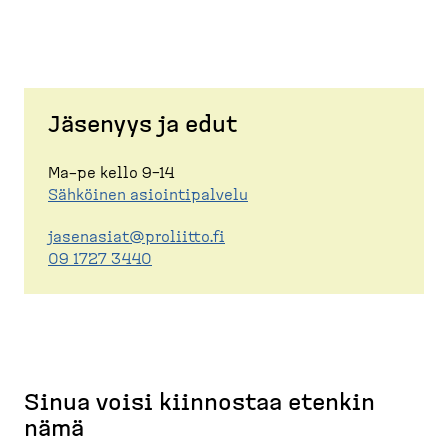
Jäsenyys ja edut
Ma–pe kello 9–14
Sähköinen asioin­ti­palvelu
jasenasiat@proliitto.fi
09 1727 3440
Sinua voisi kiinnostaa etenkin
nämä