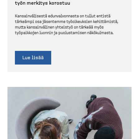
työn merkitys korostuu
Kansain­vä­lisestä edunval­vonnasta on tullut entistä
tärkeämpi osa jäsentemme työoikeuksien kehittämistä,
mutta kansain­välinen yhteistyö on tärkeää myös
työpaikkojen luonnin ja puolus­tamisen näkökulmasta.
Lue lisää