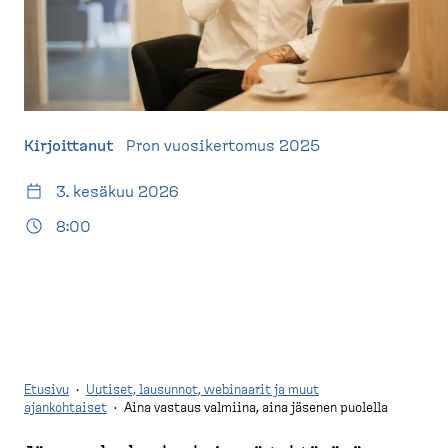
d
t
e
u
s
s
k
i
t
v
o
u
Kirjoittanut
Pron vuosikertomus 2025
p
)
3. kesäkuu 2026
8:00
Etusivu
·
Uutiset, lausunnot, webinaarit ja muut
ajankohtaiset
·
Aina vastaus valmiina, aina jäsenen puolella
M