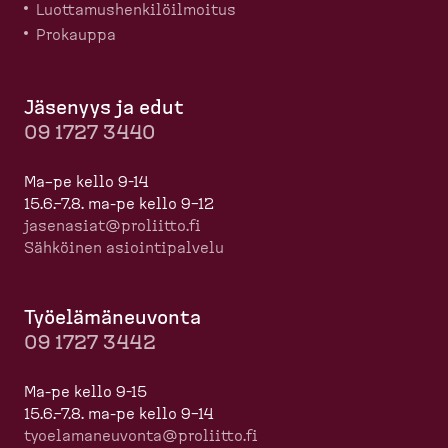
Luotta­mus­hen­ki­löil­moitus
Prokauppa
Jäsenyys ja edut
09 1727 3440
Ma–pe kello 9-14
15.6.–7.8. ma-pe kello 9–12
jasenasiat@proliitto.fi
Sähköinen asioin­ti­palvelu
Työelä­mä­neuvonta
09 1727 3442
Ma-pe kello 9-15
15.6.–7.8. ma-pe kello 9–14
tyoela­ma­neuvonta@proliitto.fi