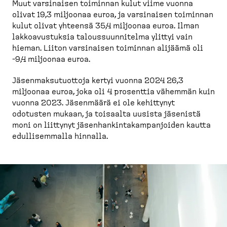
Muut varsinaisen toiminnan kulut viime vuonna
olivat 19,3 miljoonaa euroa, ja varsinaisen toiminnan
kulut olivat yhteensä 35,4 miljoonaa euroa. Ilman
lakkoa­vus­tuksia talous­suun­nitelma ylittyi vain
hieman. Liiton varsinaisen toiminnan alijäämä oli
-9,4 miljoonaa euroa.
Jäsenmak­su­tuottoja kertyi vuonna 2024 26,3
miljoonaa euroa, joka oli 4 prosenttia vähemmän kuin
vuonna 2023. Jäsenmäärä ei ole kehittynyt
odotusten mukaan, ja toisaalta uusista jäsenistä
moni on liittynyt jäsenhan­kin­ta­kam­pan­joiden kautta
edulli­semmalla hinnalla.