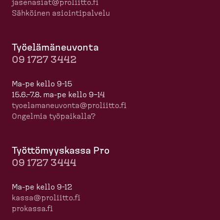
jasenasiat@proliitto.fi
Sähköinen asioin­ti­palvelu
Työelä­mä­neuvonta
09 1727 3442
Ma-pe kello 9-15
15.6.–7.8. ma-pe kello 9–14
tyoela­ma­neuvonta@proliitto.fi
Ongelmia työpaikalla?
Työttö­myyskassa Pro
09 1727 3444
Ma-pe kello 9-12
kassa@proliitto.fi
prokassa.fi