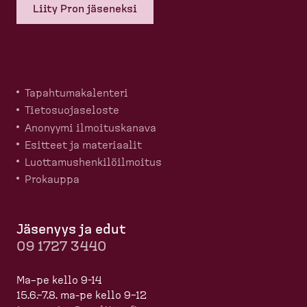
Liity Pron jäseneksi
Tapahtu­ma­ka­lenteri
Tietosuo­ja­seloste
Anonyymi ilmoitus­kanava
Esitteet ja materiaalit
Luotta­mus­hen­ki­löil­moitus
Prokauppa
Jäsenyys ja edut
09 1727 3440
Ma–pe kello 9-14
15.6.–7.8. ma-pe kello 9–12