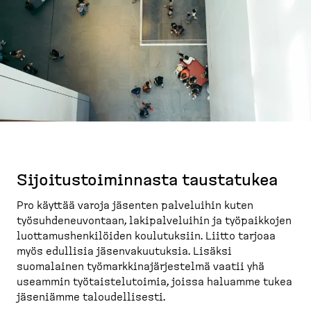
Sijoitus­toi­minnasta taustatukea
Pro käyttää varoja jäsenten palveluihin kuten
työsuh­de­neu­vontaan, lakipal­ve­luihin ja työpaikkojen
luotta­mus­hen­ki­löiden koulutuksiin. Liitto tarjoaa
myös edullisia jäsenva­kuu­tuksia. Lisäksi
suomalainen työmark­ki­na­jär­jestelmä vaatii yhä
useammin työtais­te­lu­toimia, joissa haluamme tukea
jäseniämme taloudel­lisesti.