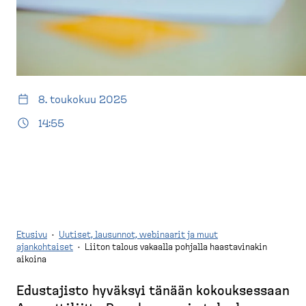
d
t
e
u
s
s
k
i
t
v
o
u
8. toukokuu 2025
p
)
14:55
Etusivu
·
Uutiset, lausunnot, webinaarit ja muut
ajankohtaiset
·
Liiton talous vakaalla pohjalla haastavinakin
aikoina
M
u
Edustajisto hyväksyi tänään kokouk­sessaan