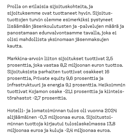
Prolla on erilaisia sijoitus­kohteita, ja
sijoituksemme ovat tuottaneet hyvin. Sijoitus­
tuottojen turvin olemme esimerkiksi pystyneet
lisäämään jäsenkou­lu­tusten ja -​palvelujen määrä ja
panostamaan edunval­von­taamme tavalla, joka ei
olisi mahdollista yksinomaan jäsenmaksujen
kautta.
Markkina-​arvoin liiton sijoitukset tuottivat 2,5
prosenttia, joka vastaa 8,2 miljoonan euron tuottoa.
Sijoituksista parhaiten tuottivat osakkeet 16
prosenttia, Private equity 9,6 prosenttia ja
infrastruktuuri ja energia 9,1 prosenttia. Heikoimmin
tuottivat Kojamon osake -21,1 prosenttia ja kiinteis­
tö­ra­hastot -2,7 prosenttia.
Hotelli-​ ja lomatoi­minnan tulos oli vuonna 2024
alijää­mäinen -0,3 miljoonaa euroa. Sijoitus­toi­
minnan tuottoja kirjautui tuloslas­kelmassa 13,8
miljoonaa euroa ja kuluja -2,4 miljoonaa euroa.