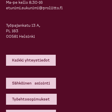
Ma-pe kello 8.30-16
etunimi.sukunimi@proliitto.fi
Työpajankatu 13 A,
PL 183
00581 Helsinki
Kaikki yhteys­tiedot
Sähköinen asiointi
Työehto­so­pi­mukset