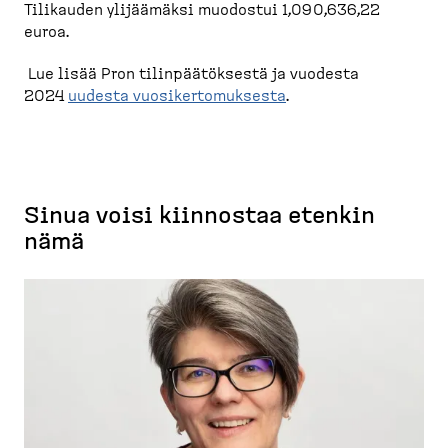
Tilikauden ylijäämäksi muodostui 1,090,636,22
euroa.
Lue lisää Pron tilinpää­töksestä ja vuodesta
2024
uudesta vuosiker­to­muksesta
.
Sinua voisi kiinnostaa etenkin
nämä