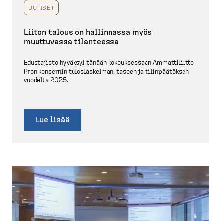
UUTISET
Liiton talous on hallinnassa myös
muuttuvassa tilanteessa
Edustajisto hyväksyi tänään kokouk­sessaan Ammatti­liitto
Pron konsernin tuloslas­kelman, taseen ja tilinpää­töksen
vuodelta 2025.
Lue lisää