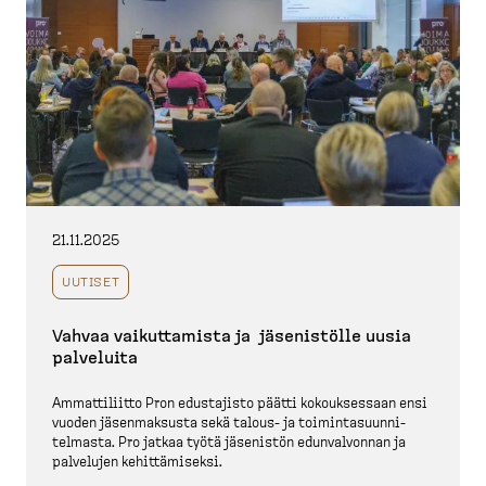
21.11.2025
UUTISET
Vahvaa vaikut­tamista ja jäsenistölle uusia
palveluita
Ammatti­liitto Pron edustajisto päätti kokouk­sessaan ensi
vuoden jäsenmaksusta sekä talous-​ ja toimin­ta­suun­ni­
telmasta. Pro jatkaa työtä jäsenistön edunval­vonnan ja
palvelujen kehittä­miseksi.