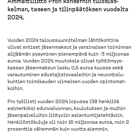
r
Ammatti­liitto Pron konsernin tuloslas­
u
kelman, taseen ja tilinpää­töksen vuodelta
p
2024.
o
l
k
Vuoden 2024 talous­suun­ni­telman lähtökohtina
olivat entiset jäsenmaksut ja varsinaisen toiminnan
u
alijäämän pysyminen pienempänä kuin -3 miljoonaa
euroa. Vuoden 2024 muutoksia olivat työttö­myys­
kassan jäsenmaksun lasku 0,5 euroa kuussa sekä
varautuminen edusta­jis­to­vaa­leihin ja neuvot­te­lu­
kuntien toimikauden viimeisen vuoden opinto­mat­
koihin.
Pro työllisti vuoden 2024 lopussa 138 henkilöä
esimerkiksi edunval­vonnan, koulutuksen ja muihin
jäsenpal­ve­luihin liittyviin asiantun­ti­ja­teh­täviin.
Henkilös­tö­kuluja oli noin 16 miljoonaa euroa, noin 2
prosenttia vähemmän kuin vuotta aiemmin.