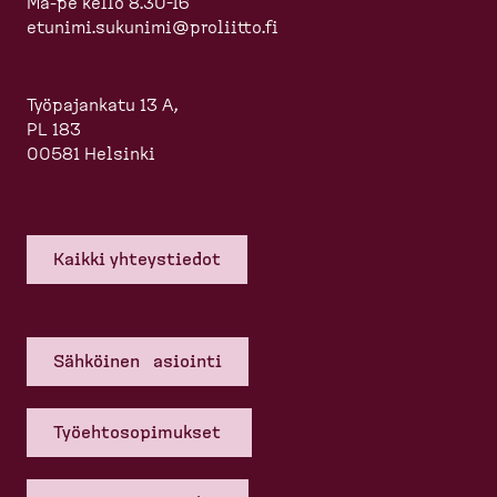
Ma-pe kello 8.30-16
etunimi.sukunimi@proliitto.fi
Työpajankatu 13 A,
PL 183
00581 Helsinki
Kaikki yhteys­tiedot
Sähköinen asiointi
Työehto­so­pi­mukset