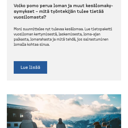
Voiko pomo perua loman ja muut kesälo­ma­ky­
sy­mykset – mitä työntekijän tulee tietää
vuosilomasta?
Moni suunnittelee nyt tulevaa kesälomaa. Lue tietopaketti
vuosiloman kertymisestä, laskemisesta, loma-​​ajan
palkasta, lomarahasta ja mitä tehdä, jos sairas­tuminen
lomalla kohtaa sinua.
Lue lisää