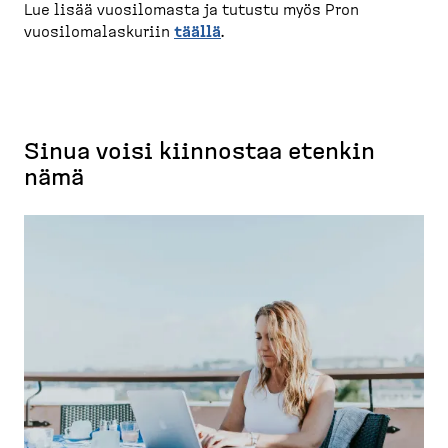
Lue lisää vuosilomasta ja tutustu myös Pron
vuosilo­ma­las­kuriin
täällä
.
Sinua voisi kiinnostaa etenkin
nämä