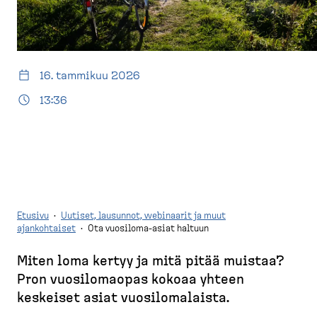
d
t
e
u
s
s
k
i
t
v
16. tammikuu 2026
o
u
13:36
p
)
Etusivu
·
Uutiset, lausunnot, webinaarit ja muut
ajankohtaiset
·
Ota vuosiloma-asiat haltuun
M
Miten loma kertyy ja mitä pitää muistaa?
u
Pron vuosilo­maopas kokoaa yhteen
r
keskeiset asiat vuosilo­ma­laista.
u