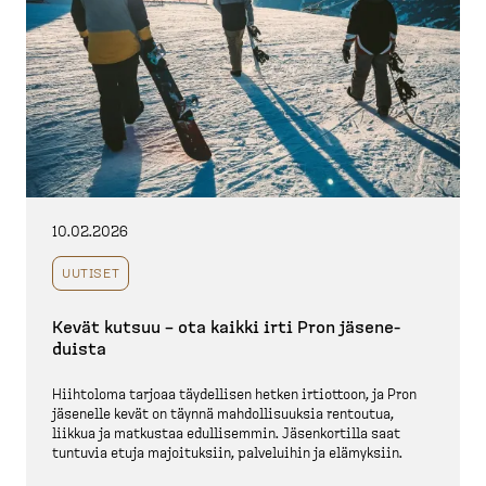
10.02.2026
UUTISET
Kevät kutsuu – ota kaikki irti Pron jäsene­
duista
Hiihtoloma tarjoaa täydellisen hetken irtiottoon, ja Pron
jäsenelle kevät on täynnä mahdol­li­suuksia rentoutua,
liikkua ja matkustaa edulli­semmin. Jäsenkortilla saat
tuntuvia etuja majoituksiin, palveluihin ja elämyksiin.