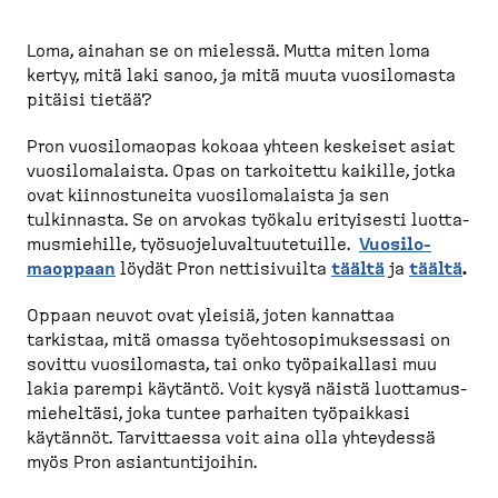
p
o
Loma, ainahan se on mielessä. Mutta miten loma
l
kertyy, mitä laki sanoo, ja mitä muuta vuosilomasta
k
pitäisi tietää?
u
Pron vuosilo­maopas kokoaa yhteen keskeiset asiat
vuosilo­ma­laista. Opas on tarkoitettu kaikille, jotka
ovat kiinnos­tuneita vuosilo­ma­laista ja sen
tulkinnasta. Se on arvokas työkalu erityisesti luotta­
mus­miehille, työsuo­je­lu­val­tuu­te­tuille.
Vuosilo­
maoppaan
löydät Pron nettisi­vuilta
täältä
ja
täältä
.
Oppaan neuvot ovat yleisiä, joten kannattaa
tarkistaa, mitä omassa työehto­so­pi­muk­sessasi on
sovittu vuosilomasta, tai onko työpai­kallasi muu
lakia parempi käytäntö. Voit kysyä näistä luotta­mus­
mie­heltäsi, joka tuntee parhaiten työpaikkasi
käytännöt. Tarvit­taessa voit aina olla yhteydessä
myös Pron asiantun­ti­joihin.