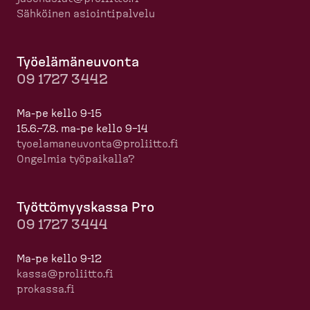
Sähköinen asioin­ti­palvelu
Työelä­mä­neuvonta
09 1727 3442
Ma-pe kello 9-15
15.6.–7.8. ma-pe kello 9–14
tyoela­ma­neuvonta@proliitto.fi
Ongelmia työpaikalla?
Työttö­myyskassa Pro
09 1727 3444
Ma-pe kello 9-12
kassa@proliitto.fi
prokassa.fi