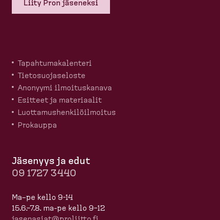
Liity Pron jäseneksi
Tapahtu­ma­ka­lenteri
Tietosuo­ja­seloste
Anonyymi ilmoitus­kanava
Esitteet ja materiaalit
Luotta­mus­hen­ki­löil­moitus
Prokauppa
Jäsenyys ja edut
09 1727 3440
Ma–pe kello 9-14
15.6.–7.8. ma-pe kello 9–12
jasenasiat@proliitto.fi