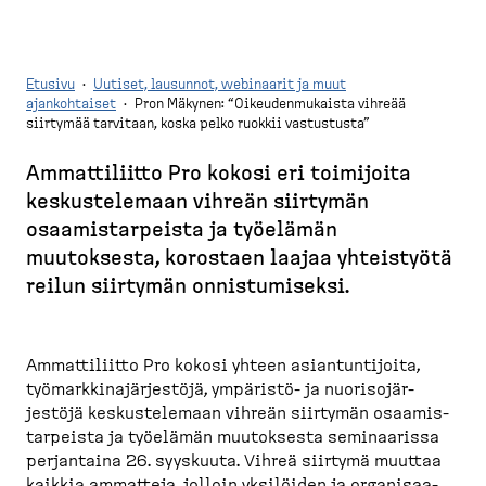
Etusivu
·
Uutiset, lausunnot, webinaarit ja muut
ajankohtaiset
·
Pron Mäkynen: “Oikeudenmukaista vihreää
siirtymää tarvitaan, koska pelko ruokkii vastustusta”
M
u
​​​​​​​Ammattiliitto Pro kokosi eri toimijoita
r
keskus­te­lemaan vihreän siirtymän
u
osaamis­tar­peista ja työelämän
p
muutoksesta, korostaen laajaa yhteistyötä
o
reilun siirtymän onnistu­miseksi.
l
k
u
Ammatti­liitto Pro kokosi yhteen asiantun­tijoita,
työmark­ki­na­jär­jestöjä, ympäristö-​ ja nuoriso­jär­
jestöjä keskus­te­lemaan vihreän siirtymän osaamis­
tar­peista ja työelämän muutoksesta seminaarissa
perjantaina 26. syyskuuta. Vihreä siirtymä muuttaa
kaikkia ammatteja, jolloin yksilöiden ja organi­saa­