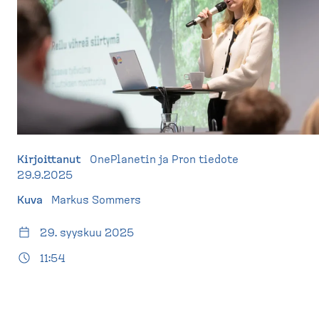
d
t
e
u
s
s
k
i
t
v
o
u
p
)
Kirjoittanut
OnePlanetin ja Pron tiedote
29.9.2025
Kuva
Markus Sommers
29. syyskuu 2025
11:54