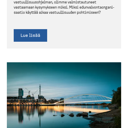
vastuul­li­suus­oh­jelman, olimme valmis­tau­tuneet
vastaamaan kysymykseen miksi. Miksi edunval­von­taor­ga­ni­
saatio käyttää aikaa vastuul­li­suuden pohtimiseen?
Lue lisää