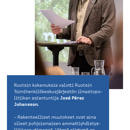
Ruotsin kokemuksia valotti Ruotsin
Toimihen­ki­lö­kes­kus­jär­jestön ilmasto­po­
li­tiikan asiantuntija
José Pérez
Johansson
.
– Rakenteelliset muutokset ovat aina
olleet pohjois­maisen ammattiyh­dis­tys­