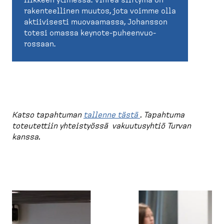
liikkeen ytimessä. Vihreä siirtymä on
rakenteellinen muutos, jota voimme olla
aktiivisesti muovaamassa, Johansson
totesi omassa keynote-​puheen­vuo­
rossaan.
Katso tapahtuman
tallenne tästä
.
Tapahtuma
toteutettiin yhteis­työssä vakuutusyhtiö Turvan
kanssa.