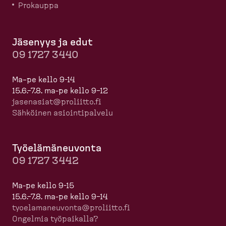
Prokauppa
Jäsenyys ja edut
09 1727 3440
Ma–pe kello 9-14
15.6.–7.8. ma-pe kello 9–12
jasenasiat@proliitto.fi
Sähköinen asioin­ti­palvelu
Työelä­mä­neuvonta
09 1727 3442
Ma-pe kello 9-15
15.6.–7.8. ma-pe kello 9–14
tyoela­ma­neuvonta@proliitto.fi
Ongelmia työpaikalla?