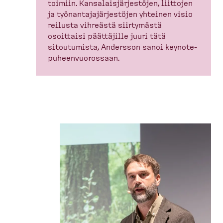
toimiin. Kansalais­jär­jestöjen, liittojen
ja työnan­ta­ja­jär­jestöjen yhteinen visio
reilusta vihreästä siirtymästä
osoittaisi päättäjille juuri tätä
sitoutumista, Andersson sanoi keynote-​
puheen­vuo­rossaan.