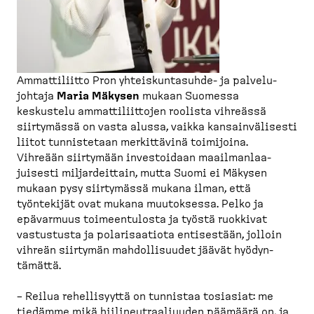
Ammatti­liitto Pron yhteis­kun­tasuhde-​ ja palvelu­
johtaja
Maria Mäkysen
mukaan Suomessa
keskustelu ammatti­liittojen roolista vihreässä
siirtymässä on vasta alussa, vaikka kansain­vä­lisesti
liitot tunnis­tetaan merkit­tävinä toimijoina.
Vihreään siirtymään investoidaan maailman­laa­
juisesti miljar­deittain, mutta Suomi ei Mäkysen
mukaan pysy siirtymässä mukana ilman, että
työntekijät ovat mukana muutoksessa. Pelko ja
epävarmuus toimeen­tulosta ja työstä ruokkivat
vastustusta ja polari­saatiota entisestään, jolloin
vihreän siirtymän mahdol­li­suudet jäävät hyödyn­
tämättä.
– Reilua rehelli­syyttä on tunnistaa tosiasiat: me
tiedämme mikä hiilineut­raa­liuuden päämäärä on, ja