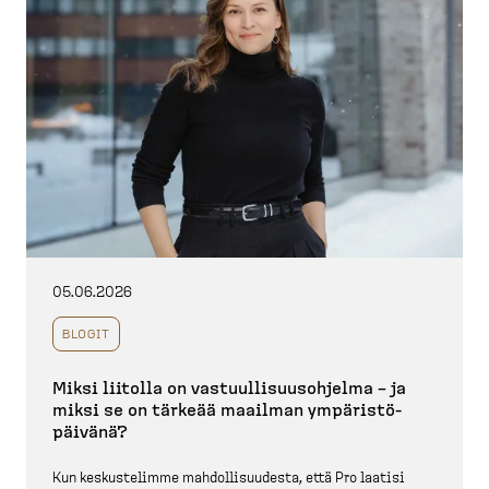
05.06.2026
BLOGIT
Miksi liitolla on vastuul­li­suus­ohjelma – ja
miksi se on tärkeää maailman ympäris­tö­
päivänä?
Kun keskus­telimme mahdol­li­suudesta, että Pro laatisi