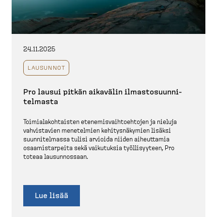
24.11.2025
LAUSUNNOT
Pro lausui pitkän aikavälin ilmasto­suun­ni­
telmasta
Toimia­la­koh­taisten etenemis­vaih­toehtojen ja nieluja
vahvis­tavien menetelmien kehitys­nä­kymien lisäksi
suunni­telmassa tulisi arvioida niiden aiheuttamia
osaamis­tarpeita sekä vaikutuksia työlli­syyteen, Pro
toteaa lausun­nossaan.
Lue lisää