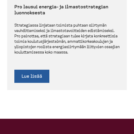
Pro lausui energia-​ ja ilmasto­stra­tegian
luonnoksesta
Strate­giassa linjataan toimista puhtaan siirtymän
vauhdit­ta­miseksi ja ilmasto­ta­voit­teiden edistä­miseksi.
Pro painottaa, että strategiaan tulee kirjata konkreettisia
toimia koulutus­jär­jes­telmän, ammatti­kor­kea­koulujen ja
yliopistojen roolista energia­siir­tymään liittyvien osaajien
koulut­ta­misessa koko maassa.
Lue lisää