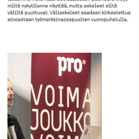
miltä nykytilanne näyttää, mutta askeleet siltä
väliltä puuttuvat. Välias­keleet saadaan kirkas­tettua
ainoastaan työmark­ki­naos­a­puolten vuoropu­helulla.