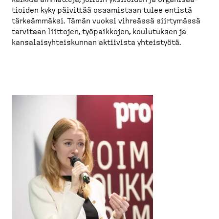
tioiden kyky päivittää osaamistaan tulee entistä
tärkeämmäksi. Tämän vuoksi vihreässä siirtymässä
tarvitaan liittojen, työpaikkojen, koulutuksen ja
kansalai­syh­teis­kunnan aktiivista yhteistyötä.