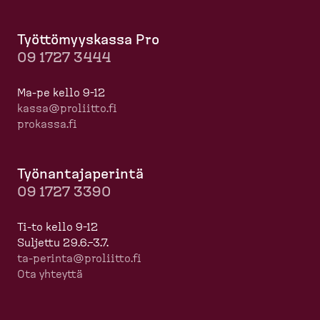
Työttö­myyskassa Pro
09 1727 3444
Ma-pe kello 9-12
kassa@proliitto.fi
prokassa.fi
Työnan­ta­ja­perintä
09 1727 3390
Ti-to kello 9-12
Suljettu 29.6.–3.7.
ta-​perinta@proliitto.fi
Ota yhteyttä