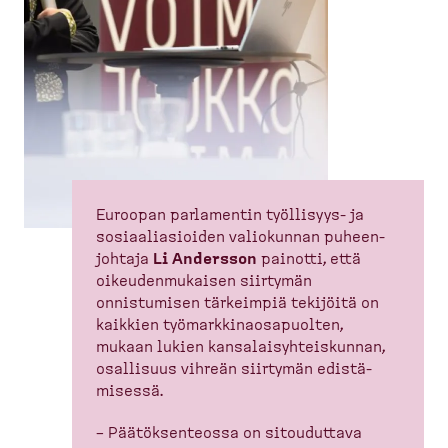
Euroopan parlamentin työllisyys-​ ja
sosiaa­li­asioiden valiokunnan puheen­
johtaja
Li Andersson
painotti, että
oikeuden­mu­kaisen siirtymän
onnistumisen tärkeimpiä tekijöitä on
kaikkien työmark­ki­naos­a­puolten,
mukaan lukien kansalai­syh­teis­kunnan,
osallisuus vihreän siirtymän edistä­
misessä.
– Päätök­sen­teossa on sitouduttava