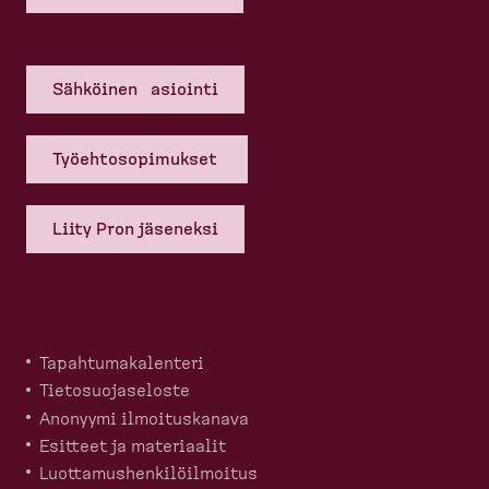
Sähköinen asiointi
Työehto­so­pi­mukset
Liity Pron jäseneksi
Tapahtu­ma­ka­lenteri
Tietosuo­ja­seloste
Anonyymi ilmoitus­kanava
Esitteet ja materiaalit
Luotta­mus­hen­ki­löil­moitus