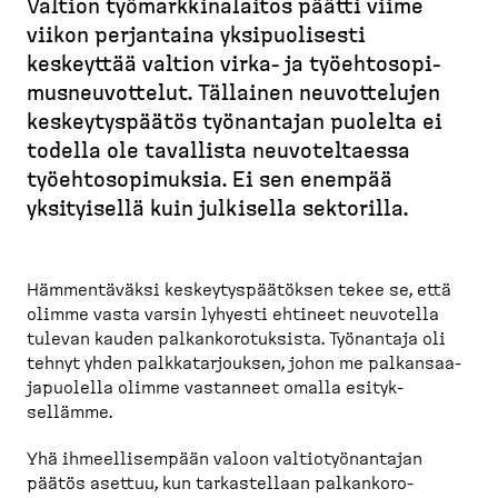
Valtion työmark­ki­na­laitos päätti viime
u
viikon perjantaina yksipuo­lisesti
r
keskeyttää valtion virka-​ ja työehto­so­pi­
u
mus­neu­vottelut. Tällainen neuvot­telujen
p
keskey­tys­päätös työnantajan puolelta ei
o
todella ole tavallista neuvotel­taessa
l
työehto­so­pi­muksia. Ei sen enempää
k
yksityisellä kuin julkisella sektorilla.
u
Hämmen­täväksi keskey­tys­pää­töksen tekee se, että
olimme vasta varsin lyhyesti ehtineet neuvotella
tulevan kauden palkan­ko­ro­tuksista. Työnantaja oli
tehnyt yhden palkka­tar­jouksen, johon me palkan­saa­
ja­puolella olimme vastanneet omalla esityk­
sellämme.
Yhä ihmeel­li­sempään valoon valtio­työ­nantajan
päätös asettuu, kun tarkas­tellaan palkan­ko­ro­