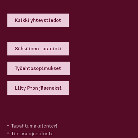
Kaikki yhteys­tiedot
Sähköinen asiointi
Työehto­so­pi­mukset
Liity Pron jäseneksi
Tapahtu­ma­ka­lenteri
Tietosuo­ja­seloste