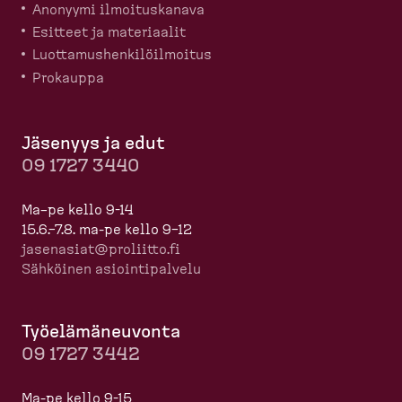
Anonyymi ilmoitus­kanava
Esitteet ja materiaalit
Luotta­mus­hen­ki­löil­moitus
Prokauppa
Jäsenyys ja edut
09 1727 3440
Ma–pe kello 9-14
15.6.–7.8. ma-pe kello 9–12
jasenasiat@proliitto.fi
Sähköinen asioin­ti­palvelu
Työelä­mä­neuvonta
09 1727 3442
Ma-pe kello 9-15