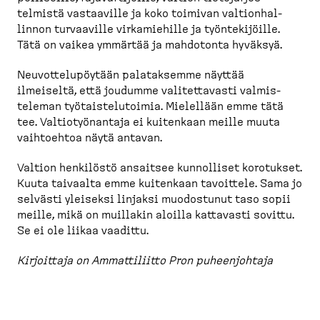
telmistä vastaaville ja koko toimivan valtion­hal­
linnon turvaaville virkamiehille ja työnte­ki­jöille.
Tätä on vaikea ymmärtää ja mahdotonta hyväksyä.
Neuvot­te­lu­pöytään palataksemme näyttää
ilmeiseltä, että joudumme valitet­tavasti valmis­
teleman työtais­te­lu­toimia. Mielellään emme tätä
tee. Valtio­työ­nantaja ei kuitenkaan meille muuta
vaihtoehtoa näytä antavan.
Valtion henkilöstö ansaitsee kunnolliset korotukset.
Kuuta taivaalta emme kuitenkaan tavoittele. Sama jo
selvästi yleiseksi linjaksi muodostunut taso sopii
meille, mikä on muillakin aloilla kattavasti sovittu.
Se ei ole liikaa vaadittu.
Kirjoittaja on Ammatti­liitto Pron puheen­johtaja