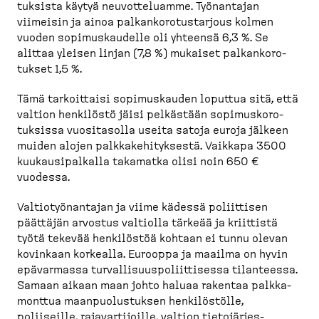
tuksista käytyä neuvot­te­luamme. Työnantajan
viimeisin ja ainoa palkan­ko­ro­tus­tarjous kolmen
vuoden sopimus­kaudelle oli yhteensä 6,3 %. Se
alittaa yleisen linjan (7,8 %) mukaiset palkan­ko­ro­
tukset 1,5 %.
Tämä tarkoittaisi sopimus­kauden loputtua sitä, että
valtion henkilöstö jäisi pelkästään sopimus­ko­ro­
tuksissa vuositasolla useita satoja euroja jälkeen
muiden alojen palkka­ke­hi­tyksestä. Vaikkapa 3500
kuukausi­palkalla takamatka olisi noin 650 €
vuodessa.
Valtio­työ­nantajan ja viime kädessä poliittisen
päättäjän arvostus valtiolla tärkeää ja kriittistä
työtä tekevää henkilöstöä kohtaan ei tunnu olevan
kovinkaan korkealla. Eurooppa ja maailma on hyvin
epävarmassa turval­li­suus­po­liit­tisessa tilanteessa.
Samaan aikaan maan johto haluaa rakentaa palkka­
monttua maanpuo­lus­tuksen henkilöstölle,
poliiseille, rajavar­ti­joille, valtion tietojär­jes­