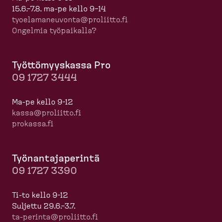
15.6.–7.8. ma-pe kello 9–14
tyoela­ma­neuvonta@proliitto.fi
Ongelmia työpaikalla?
Työttö­myyskassa Pro
09 1727 3444
Ma-pe kello 9-12
kassa@proliitto.fi
prokassa.fi
Työnan­ta­ja­perintä
09 1727 3390
Ti-to kello 9-12
Suljettu 29.6.–3.7.
ta-​perinta@proliitto.fi