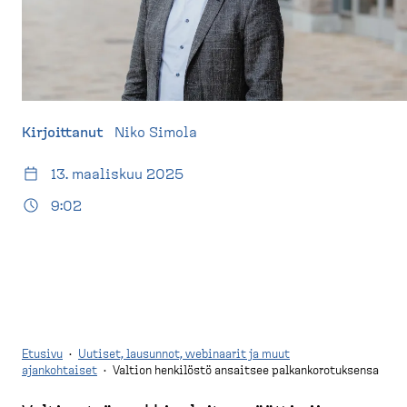
d
t
e
u
s
s
k
i
t
v
o
u
Kirjoittanut
Niko Simola
p
)
13. maaliskuu 2025
9:02
Etusivu
·
Uutiset, lausunnot, webinaarit ja muut
ajankohtaiset
·
Valtion henkilöstö ansaitsee palkankorotuksensa
M