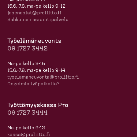
15.6.–7.8. ma-pe kello 9–12
jasenasiat@proliitto.fi
Sähköinen asioin­ti­palvelu
Työelä­mä­neuvonta
09 1727 3442
Ma-pe kello 9-15
15.6.–7.8. ma-pe kello 9–14
tyoela­ma­neuvonta@proliitto.fi
Ongelmia työpaikalla?
Työttö­myyskassa Pro
09 1727 3444
Ma-pe kello 9-12
kassa@proliitto.fi