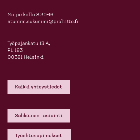
Ma-pe kello 8.30-16
etunimi.sukunimi@proliitto.fi
Työpajankatu 13 A,
PL 183
00581 Helsinki
Kaikki yhteys­tiedot
Sähköinen asiointi
Työehto­so­pi­mukset