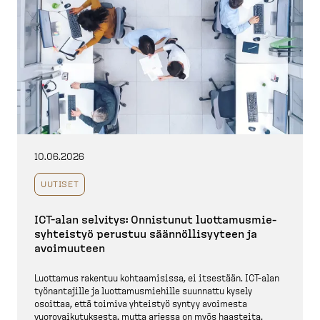
10.06.2026
UUTISET
ICT-​alan selvitys: Onnistunut luotta­mus­mie­
syh­teistyö perustuu säännöl­li­syyteen ja
avoimuuteen
Luottamus rakentuu kohtaa­misissa, ei itsestään. ICT-​alan
työnan­tajille ja luotta­mus­miehille suunnattu kysely
osoittaa, että toimiva yhteistyö syntyy avoimesta
vuorovai­ku­tuksesta, mutta arjessa on myös haasteita,