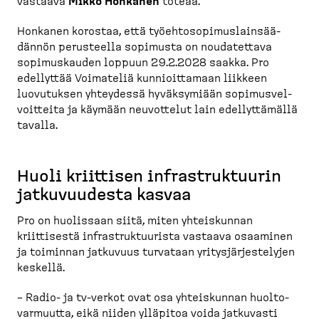
vastaava
Mikko Honkanen
toteaa.
Honkanen korostaa, että työehto­so­pi­mus­lain­sää­
dännön perusteella sopimusta on noudatettava
sopimus­kauden loppuun 29.2.2028 saakka. Pro
edellyttää Voimateliä kunnioit­tamaan liikkeen
luovutuksen yhteydessä hyväksymiään sopimus­vel­
voitteita ja käymään neuvottelut lain edellyt­tämällä
tavalla.
Huoli kriittisen infrastruk­tuurin
jatkuvuudesta kasvaa
Pro on huolissaan siitä, miten yhteis­kunnan
kriittisestä infrastruk­tuurista vastaava osaaminen
ja toiminnan jatkuvuus turvataan yritys­jär­jes­telyjen
keskellä.
– Radio-​ ja tv-​verkot ovat osa yhteis­kunnan huolto­
var­muutta, eikä niiden ylläpitoa voida jatkuvasti