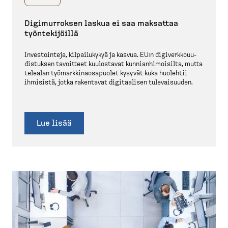
Digimur­roksen laskua ei saa maksattaa
työnte­ki­jöillä
Investointeja, kilpai­lukykyä ja kasvua. EU:n digiverk­ko­uu­
dis­tuksen tavoitteet kuulostavat kunnian­hi­moisilta, mutta
telealan työmark­ki­naos­a­puolet kysyvät kuka huolehtii
ihmisistä, jotka rakentavat digitaalisen tulevai­suuden.
Lue lisää