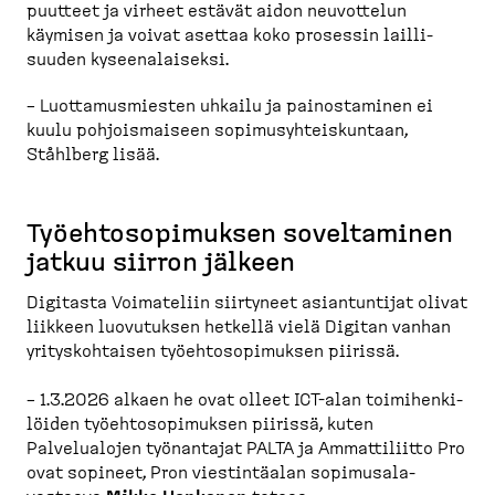
puutteet ja virheet estävät aidon neuvottelun
käymisen ja voivat asettaa koko prosessin lailli­
suuden kyseena­laiseksi.
– Luotta­mus­miesten uhkailu ja painos­taminen ei
kuulu pohjois­maiseen sopimusyh­teis­kuntaan,
Ståhlberg lisää.
Työehto­so­pi­muksen soveltaminen
jatkuu siirron jälkeen
Digitasta Voimateliin siirtyneet asiantuntijat olivat
liikkeen luovutuksen hetkellä vielä Digitan vanhan
yritys­koh­taisen työehto­so­pi­muksen piirissä.
– 1.3.2026 alkaen he ovat olleet ICT-​alan toimihen­ki­
löiden työehto­so­pi­muksen piirissä, kuten
Palvelualojen työnantajat PALTA ja Ammatti­liitto Pro
ovat sopineet, Pron viestin­täalan sopimusa­la­