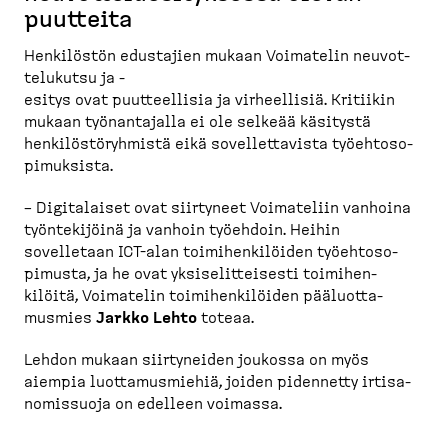
puutteita
Henkilöstön edustajien mukaan Voimatelin neuvot­
te­lukutsu ja -​
esitys ovat puutteellisia ja virheellisiä. Kritiikin
mukaan työnan­tajalla ei ole selkeää käsitystä
henkilös­tö­ryhmistä eikä sovellet­tavista työehto­so­
pi­muksista.
– Digita­laiset ovat siirtyneet Voimateliin vanhoina
työnte­kijöinä ja vanhoin työehdoin. Heihin
sovelletaan ICT-​alan toimihen­ki­löiden työehto­so­
pimusta, ja he ovat yksise­lit­teisesti toimihen­
kilöitä, Voimatelin toimihen­ki­löiden pääluot­ta­
musmies
Jarkko Lehto
toteaa.
Lehdon mukaan siirty­neiden joukossa on myös
aiempia luotta­mus­miehiä, joiden pidennetty irtisa­
no­missuoja on edelleen voimassa.