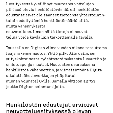
lue­si­tyksessä yksilöinyt muutos­neu­vot­telujen
piirissä olevia henkilös­tö­ryhmiä, eli henkilöstön
edustajat eivät ole saaneet tietoonsa yhteis­toi­min­
talain edellyttämiä henkilös­tö­määriä siitä,
mistä vähennyksistä
neuvotellaan. Ilman näitä tietoja ei neuvot­
teluja voida käydä lain tarkoit­tamalla tavalla.
Taustalla on Digitan viime vuoden aikana toteuttama
laaja rakenne­muutos. Yhtiö pilkottiin osiin, sen
yritys­koh­taisesta työehto­so­pi­muksesta luovuttiin ja
omistuspohja muuttui. Muutosten seurauksena
henkilöstöä vähennettiin, ja viimei­simpänä Digita
ulkoisti lähetin­verkkojen ylläpi­to­toi­
minnan Voimatel Oy:lle. Samalla yhtiöön siirtyi
joukko Digitan asiantun­tijoita.
Henkilöstön edustajat arvioivat
neuvot­te­lue­si­tyksessä olevan