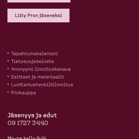
Liity Pron jäseneksi
Tapahtu­ma­ka­lenteri
Tietosuo­ja­seloste
Anonyymi ilmoitus­kanava
Esitteet ja materiaalit
Luotta­mus­hen­ki­löil­moitus
Prokauppa
Jäsenyys ja edut
09 1727 3440
Ma–pe kello 9-14