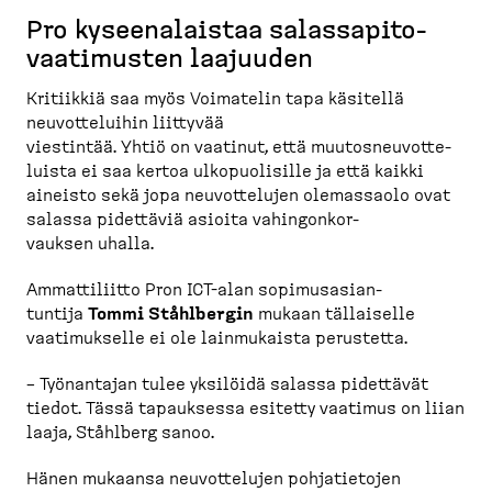
Pro kyseena­laistaa salassa­pi­to­
vaa­ti­musten laajuuden
Kritiikkiä saa myös Voimatelin tapa käsitellä
neuvot­te­luihin liittyvää
viestintää. Yhtiö on vaatinut, että muutos­neu­vot­te­
luista ei saa kertoa ulkopuo­lisille ja että kaikki
aineisto sekä jopa neuvot­telujen olemassaolo ovat
salassa pidettäviä asioita vahingon­kor­
vauksen uhalla.
Ammatti­liitto Pron ICT-​alan sopimus­asian­
tuntija
Tommi Ståhlbergin
mukaan tällaiselle
vaatimukselle ei ole lainmu­kaista perustetta.
– Työnantajan tulee yksilöidä salassa pidettävät
tiedot. Tässä tapauksessa esitetty vaatimus on liian
laaja, Ståhlberg sanoo.
Hänen mukaansa neuvot­telujen pohjatietojen