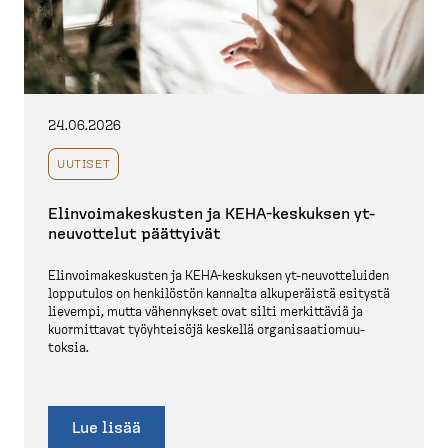
24.06.2026
UUTISET
Elinvoi­ma­kes­kusten ja KEHA-​keskuksen yt-​
neuvottelut päättyivät
Elinvoi­ma­kes­kusten ja KEHA-​keskuksen yt-​neuvot­te­luiden
lopputulos on henkilöstön kannalta alkupe­räistä esitystä
lievempi, mutta vähennykset ovat silti merkittäviä ja
kuormittavat työyhteisöjä keskellä organi­saa­tio­muu­
toksia.
Lue lisää