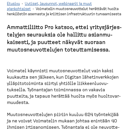
Etusivu
·
Uutiset, lausunnot, webinaarit ja muut
ajankohtaiset
·
Voimatelin muutosneuvottelut herättävät huolta
henkilöstön asemasta ja kriittisen infrastruktuurin turvaamisesta
M
u
Ammatti­liitto Pro katsoo, ettei yritys­jär­jes­
r
telyjen seurauksia ole hallittu asianmu­
u
kaisesti, ja puutteet näkyvät suoraan
p
muutos­neu­vot­telujen toteut­ta­misessa.
o
l
k
Voimatel käynnisti muutos­neu­vottelut vain kaksi
kuukautta sen jälkeen, kun Digitan lähetin­verkkojen
u
ylläpi­to­toiminta siirtyi yhtiölle liikkeen­luo­vu­
tuksella. Työnantajan toiminnassa on vakavia
puutteita, ja tapaus herättää huolta myös huolto­var­
muudesta.
Muutos­neu­vot­telujen piiriin kuuluu 624 työntekijää
ja ne voivat Voimatelin mukaan johtaa enintään 40
ihmisen irtisa­no­miseen. Työnantaja ei ole neuvot­te­