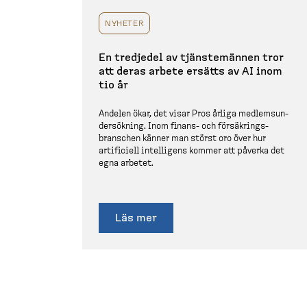
NYHETER
En tredjedel av tjänste­männen tror
att deras arbete ersätts av AI inom
tio år
Andelen ökar, det visar Pros årliga medlems­un­
der­sökning. Inom finans-​ och försäk­rings­
branschen känner man störst oro över hur
artificiell intelligens kommer att påverka det
egna arbetet.
Läs mer