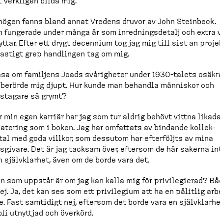
t verkligen bilda mig.
högen fanns bland annat Vredens druvor av John Steinbeck.
 fungerade under många år som inrednings­detalj och extra 
lyttar. Efter ett drygt decennium tog jag mig till sist an proj
astigt grep handlingen tag om mig.
äsa om familjens Joads svårigheter under 1930-​talets osäkr
 berörde mig djupt. Hur kunde man behandla människor och
s­tagare så grymt?
 min egen karriär har jag som tur aldrig behövt vittna likad
a­tering som i boken. Jag har omfattats av bindande kollek­
tal med goda villkor, som dessutom har efterföljts av mina
s­givare. Det är jag tacksam över, eftersom de här sakerna in
 självklarhet, även om de borde vara det.
n som uppstår är om jag kan kalla mig för privile­gierad? Bå
ej. Ja, det kan ses som ett privilegium att ha en pålitlig arb
e. Fast samtidigt nej, eftersom det borde vara en självklarhe
bli utnyttjad och överkörd.