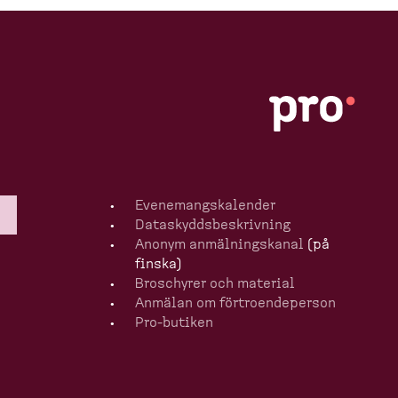
Evenemangska­lender
Dataskydds­be­skrivning
Anonym anmälningskanal
(på
finska)
Broschyrer och material
Anmälan om förtro­en­de­person
Pro-​butiken