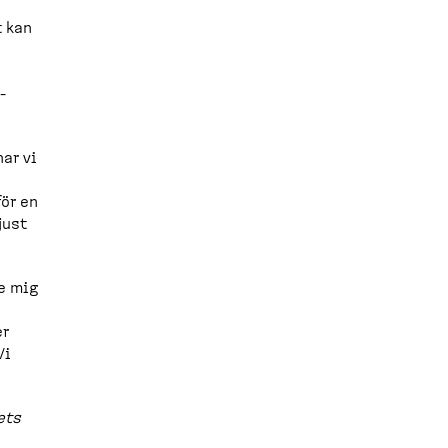
t kan
­
har vi
för en
just
de mig
er
Vi
ets