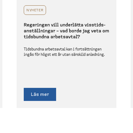
NYHETER
Regeringen vill underlätta visstids­
an­ställ­ningar – vad borde jag veta om
tidsbundna arbetsavtal?
Tidsbundna arbetsavtal kan i fortsätt­ningen
ingås för högst ett år utan särskild anledning.
Läs mer