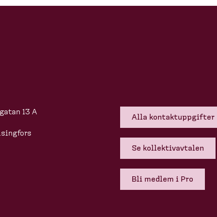
gatan 13 A
Alla kontakt­upp­gifter
singfors
Se kollek­tivavtalen
Bli medlem i Pro