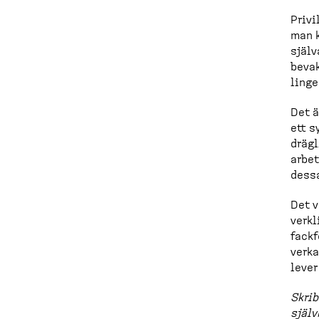
Privi
man k
själv
bevak
linge
Det ä
ett s
drägl
arbet
dessa
Det v
verk
fackf
verka
lever
Skrib
själv