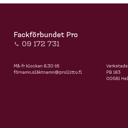
Fackförbundet Pro
09 172 731
Må-fr klockan 8.30-16
Verkstads
förnamn.slä
ktnamn@proliitto.fi
PB 183
00581 Hel