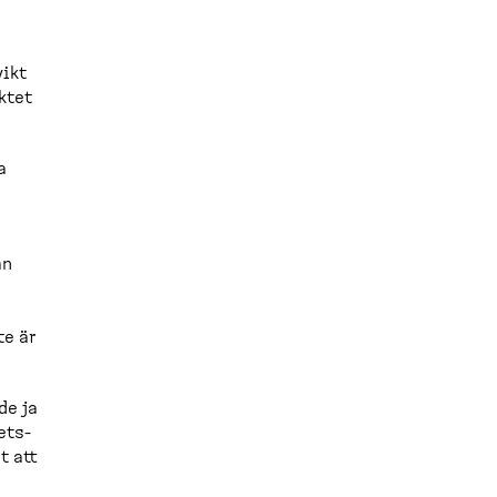
vikt
ektet
a
an
te är
de ja
ets­
t att