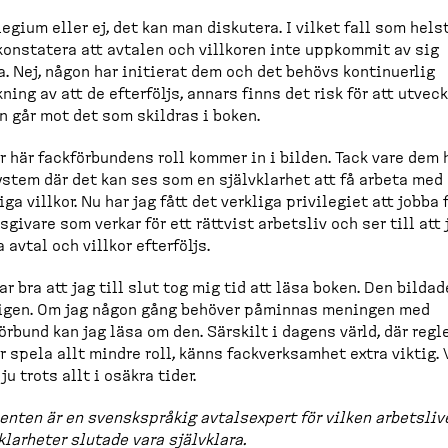
legium eller ej, det kan man diskutera. I vilket fall som hels
onstatera att avtalen och villkoren inte uppkommit av sig
a. Nej, någon har initierat dem och det behövs kontinuerlig
ning av att de efterföljs, annars finns det risk för att utveck
n går mot det som skildras i boken.
r här fackför­bundens roll kommer in i bilden. Tack vare dem 
ystem där det kan ses som en självklarhet att få arbeta med
iga villkor. Nu har jag fått det verkliga privilegiet att jobba 
s­givare som verkar för ett rättvist arbetsliv och ser till att 
 avtal och villkor efterföljs.
ar bra att jag till slut tog mig tid att läsa boken. Den bilda
ligen. Om jag någon gång behöver påminnas meningen med
örbund kan jag läsa om den. Särskilt i dagens värld, där regl
r spela allt mindre roll, känns fackverk­samhet extra viktig. 
 ju trots allt i osäkra tider.
enten är en svensk­språkig avtals­expert för vilken arbets­liv
klarheter slutade vara självklara.