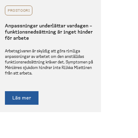
PROSTOORI
Anpass­ningar underlättar vardagen –
funktions­ned­sättning är inget hinder
för arbete
Arbets­givaren är skyldig att göra rimliga
anpass­ningar av arbetet om den anställdas
funktions­ned­sättning kräver det. Symptomen på
Ménières sjukdom hindrar inte Riikka Miettinen
från att arbeta.
Läs mer