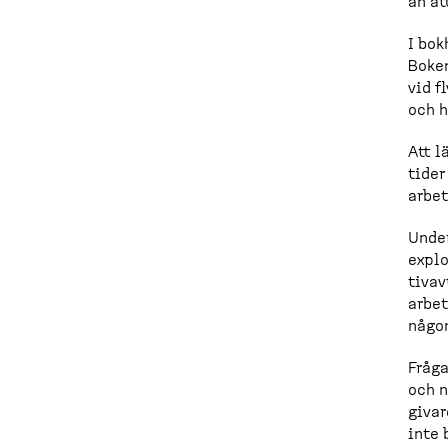
än at
d
I bok
c
Boken
r
vid f
och h
u
Att l
m
tider
b
arbet
Under
explo
tivav
arbet
någon
Fråga
och n
givar
inte 