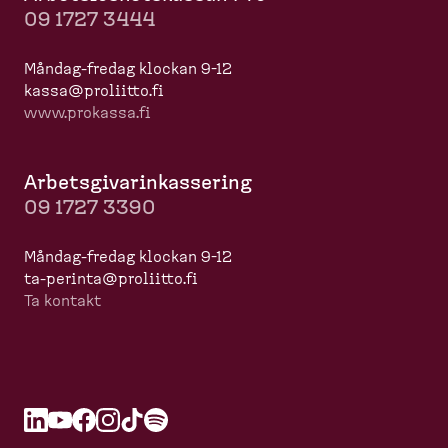
09 1727 3444
Måndag-​fredag klockan 9-12
kassa@proliitto.fi
www.prokassa.fi
Arbets­gi­va­rin­kas­sering
09 1727 3390
Måndag-​fredag klockan 9-12
ta-​perinta@proliitto.fi
Ta kontakt
L
Ö
Y
Ö
F
Ö
I
Ö
T
Ö
S
Ö
i
p
o
p
a
p
n
p
i
p
p
p