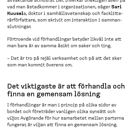
avvaktande atmosfär. Det inverkar onekligen även på
vad man åstadkommer i organi­sa­tionen, säger
Sari
Kuusel
a, doktor i samhälls­ve­tenskap och facklit­te­
rär­för­fattare, som skrivit om interaktion i samman­
slut­ningar.
Förtroende vid förhand­lingar betyder likväl inte att
man bara är av samma åsikt om saker och ting.
– Det är tro på rejäl verksamhet och på att det sker
som man kommit överens om.
Det viktigaste är att förhandla och
finna en gemensam lösning
I förhand­lingar är man i princip på olika sidor av
bordet och företräder vanligen olika synsätt och
viljor. Avgörande för hur samarbetet mellan parterna
fungerar, är viljan att finna en gemensam lösning.