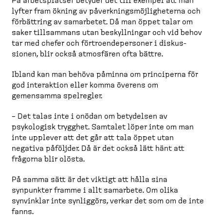
På arbets­platser betyder det till exempel att man
lyfter fram ökning av påverk­nings­möj­lig­heterna och
förbättring av samarbetet. Då man öppet talar om
saker tillsammans utan beskyll­ningar och vid behov
tar med chefer och förtro­en­de­personer i diskus­
sionen, blir också atmosfären ofta bättre.
Ibland kan man behöva påminna om principerna för
god interaktion eller komma överens om
gemensamma spelregler.
– Det talas inte i onödan om betydelsen av
psykologisk trygghet. Samtalet löper inte om man
inte upplever att det går att tala öppet utan
negativa påföljder. Då är det också lätt hänt att
frågorna blir olösta.
På samma sätt är det viktigt att hålla sina
synpunkter framme i allt samarbete. Om olika
synvinklar inte synliggörs, verkar det som om de inte
fanns.