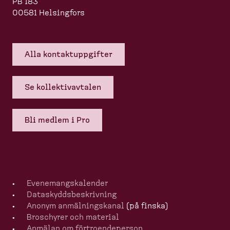
PB 183
00581 Helsingfors
Alla kontakt­upp­gifter
Se kollek­tivavtalen
Bli medlem i Pro
Evenemangska­lender
Dataskydds­be­skrivning
Anonym anmälningskanal
(på finska)
Broschyrer och material
Anmälan om förtro­en­de­person