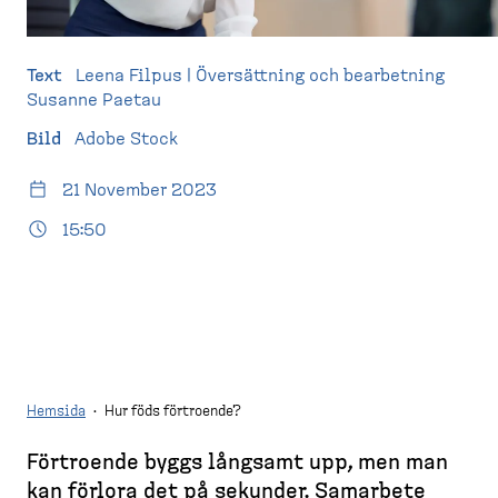
d
l
e
e
l
m
e
s
s
Text
Leena Filpus | Översättning och bearbetning
t
k
i
Susanne Paetau
t
d
Bild
Adobe Stock
o
a
p
21 November 2023
)
15:50
Hemsida
·
Hur föds förtroende?
Förtroende byggs långsamt upp, men man
B
kan förlora det på sekunder. Samarbete