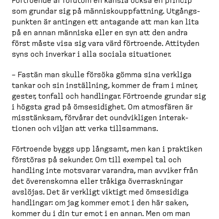
Förtroende är förutom en känsla också en princip
som grundar sig på människ­o­upp­fattning. Utgångs­
punkten är antingen ett antagande att man kan lita
på en annan människa eller en syn att den andra
först måste visa sig vara värd förtroende. Attityden
syns och inverkar i alla sociala situationer.
– Fastän man skulle försöka gömma sina verkliga
tankar och sin inställning, kommer de fram i miner,
gester, tonfall och handlingar. Förtroende grundar sig
i högsta grad på ömsesi­dighet. Om atmosfären är
misstänksam, förvårar det oundvikligen interak­
tionen och viljan att verka tillsammans.
Förtroende byggs upp långsamt, men kan i praktiken
förstöras på sekunder. Om till exempel tal och
handling inte motsvarar varandra, man avviker från
det överenskomna eller tråkiga överrask­ningar
avslöjas. Det är verkligt viktigt med ömsesidiga
handlingar: om jag kommer emot i den här saken,
kommer du i din tur emot i en annan. Men om man