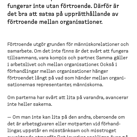
r
fungerar inte utan förtroende. Därför är
e
det bra att satsa på upprätt­hållande av
a
förtroende mellan organi­sa­tioner.
d
c
r
Förtroende utgör grunden för människo­re­la­tioner och
u
samarbete. Om det inte finns är det svårt att fungera
m
tillsammans, vara kompis och partner. Samma gäller
b
i arbetslivet och mellan organi­sa­tioner. Också i
förhand­lingar mellan organi­sa­tioner hänger
förtroendet långt på vad som händer mellan organi­
sa­tio­nernas represen­tanter, människorna.
Om parterna har svårt att lita på varandra, avancerar
inte heller sakerna.
— Om man inte kan lita på den andra, oberoende om
det är arbets­givaren eller motparten vid förhand­
lingar, uppstår en misstänksam och misstroget