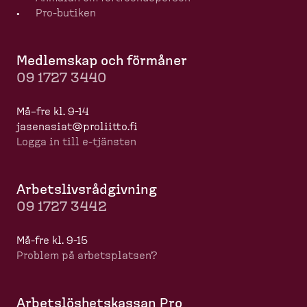
Pro-​butiken
Medlemskap och förmåner
09 1727 3440
Må–fre kl. 9-14
jasenasiat@proliitto.fi
Logga in till e-​tjänsten
Arbets­livs­råd­givning
09 1727 3442
Må-​fre kl. 9-15
Problem på arbets­platsen?
Arbets­lös­hets­kassan Pro