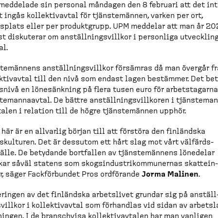
eddelade sin personal måndagen den 8 februari att det in
t ingås kollek­tivavtal för tjänste­männen, varken per ort,
splats eller per produktgrupp. UPM meddelar att man år 2
t diskuterar om anställ­nings­villkor i personliga utveck­lin
l.
te­männens anställ­nings­villkor försämras då man övergår f
k­tivavtal till den nivå som endast lagen bestämmer. Det be
snivå en lönesänkning på flera tusen euro för arbets­tagarn
te­man­naavtal. De bättre anställ­nings­villkoren i tjänste­man
alen i relation till de högre tjänste­männen upphör.
 här är en allvarlig början till att förstöra den finländska
skulturen. Det är dessutom ett hårt slag mot vårt välfärds­
lle. De betydande bortfallen av tjänste­männens lönedelar
ar såväl statens som skogsin­du­stri­kom­mu­nernas skattein­
r, säger Fackför­bundet Pros ordförande
Jorma Malinen
.
ringen av det finländska arbetslivet grundar sig på anställ
­villkor i kollek­tivavtal som förhandlas vid sidan av arbets­l
­ningen. I de branschvisa kollek­tivavtalen har man vanligen