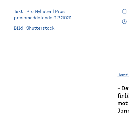
l
H
(
l
e
Text
Pro Nyheter | Pros
e
m
d
pressmeddelande 9.2.2021
t
s
i
Bild
Shutterstock
e
d
s
a
k
t
o
Hemsi
p
– De
B
)
finl
r
mot 
e
Jorm
a