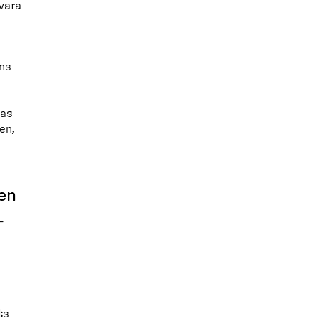
 vara
ns
nas
en,
en
­
:s