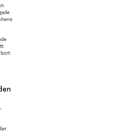
ch
dgade
schens
nde
tt
 bort
iden
­
dar