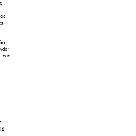
te
022
gs­
rån
tyder
a med
­
­
ag­