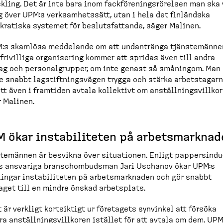
kling. Det är inte bara inom fackför­e­nings­rö­relsen man ska
g över UPM:s verksam­hetssätt, utan i hela det finländska
ratiska systemet för besluts­fattande, säger Malinen.
M:s skamlösa meddelande om att undantränga tjänste­männe
frivilliga organi­sering kommer att spridas även till andra
ag och personal­grupper, om inte genast så småningom. Man
 snabbt lagstift­ningsvägen trygga och stärka arbets­ta­gar
att även i framtiden avtala kollektivt om anställ­nings­villkor
r Malinen.
 ökar instabi­liteten på arbets­marknad
te­männen är besvikna över situationen. Enligt pappers­in­du
s ansvariga branschom­budsman Jari Uschanov ökar UPM:s
ingar instabi­liteten på arbets­marknaden och gör snabbt
aget till en mindre önskad arbetsplats.
 är verkligt kortsiktigt ur företagets synvinkel att försöka
ra anställ­nings­villkoren istället för att avtala om dem. UPM