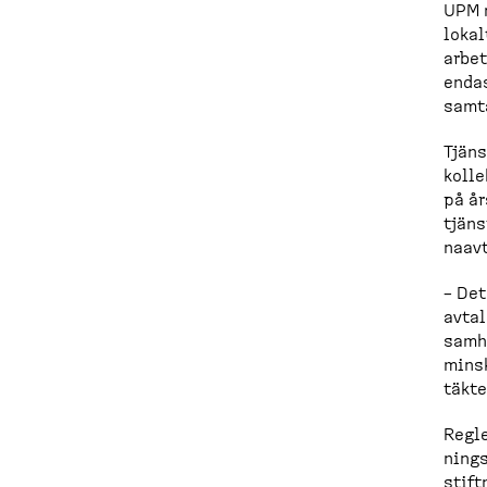
d
UPM m
lokal
c
arbet
endas
r
samta
u
Tjäns
m
kolle
på år
b
tjäns
naavt
– Det
avtal
samhä
minsk
täkte
Regle
nings
stift