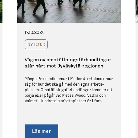
17.10.2024
NYHETER
Vågen av omställ­nings­för­hand­lingar
slår hårt mot Jyväskylä-​regionen
Många Pro-​medlemmar i Mellersta Finland oroar
sig för hur det ska gå med den egna arbets­
platsen. Omställ­nings­för­hand­lingar kommer att
börja eller pågår vid Metsä Wood, Valtra och
Valmet. Hundratals arbets­platser är i fara.
Läs mer