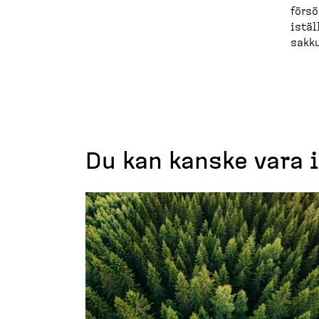
försö
istäl
sakku
Du kan kanske vara 