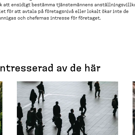
k att ensidigt bestämma tjänste­männens anställ­nings­villk
let för att avtala på företagsnivå eller lokalt ökar inte de
nnigas och chefernas intresse för företaget.
intresserad av de här