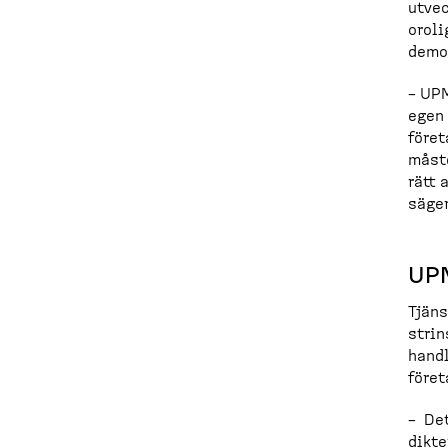
utvec
oroli
demok
– UP
egen 
föret
måste
rätt 
säge
UPM
Tjäns
strin
handl
föret
– Det
dikte