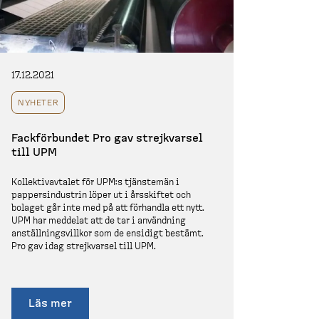
17.12.2021
NYHETER
Fackför­bundet Pro gav strejk­varsel
till UPM
Kollek­tivavtalet för UPM:s tjänstemän i
pappers­in­dustrin löper ut i årsskiftet och
bolaget går inte med på att förhandla ett nytt.
UPM har meddelat att de tar i användning
anställ­nings­villkor som de ensidigt bestämt.
Pro gav idag strejk­varsel till UPM.
Läs mer