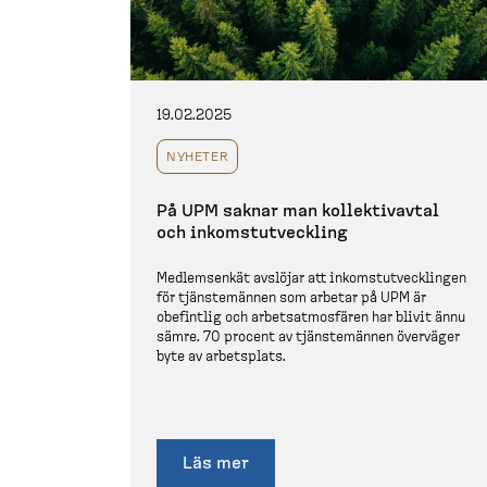
19.02.2025
NYHETER
På UPM saknar man kollek­tivavtal
och inkomst­ut­veckling
Medlem­senkät avslöjar att inkomst­ut­veck­lingen
för tjänste­männen som arbetar på UPM är
obefintlig och arbetsat­mo­sfären har blivit ännu
sämre. 70 procent av tjänste­männen överväger
byte av arbetsplats.
Läs mer