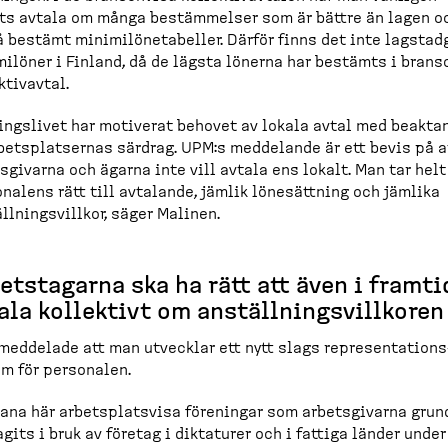
ts avtala om många bestäm­melser som är bättre än lagen o
 bestämt minimi­lö­ne­ta­beller. Därför finns det inte lagsta
ilöner i Finland, då de lägsta lönerna har bestämts i bran
lek­tivavtal.
ingslivet har motiverat behovet av lokala avtal med beakta
bets­plat­sernas särdrag. UPM:s meddelande är ett bevis på a
s­givarna och ägarna inte vill avtala ens lokalt. Man tar helt
nalens rätt till avtalande, jämlik lönesättning och jämlika
ll­nings­villkor, säger Malinen.
ets­tagarna ska ha rätt att även i framt
ala kollektivt om anställ­nings­villkoren
eddelade att man utvecklar ett nytt slags represen­ta­tions
m för personalen.
ana här arbets­platsvisa föreningar som arbets­givarna grun
agits i bruk av företag i diktaturer och i fattiga länder under