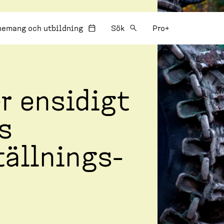
:
nemang och utbildning
Sök
Pro+
 ensidigt
s
ll­nings­