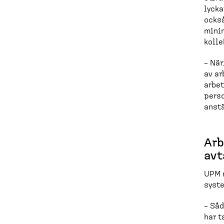
lycka
också
minim
kol
– När
av ar
arbet
perso
anstä
Arb
avt
UPM m
syste
– Såd
har t