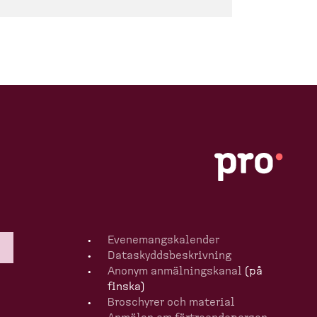
Evenemangska­lender
Dataskydds­be­skrivning
Anonym anmälningskanal
(på
finska)
Broschyrer och material