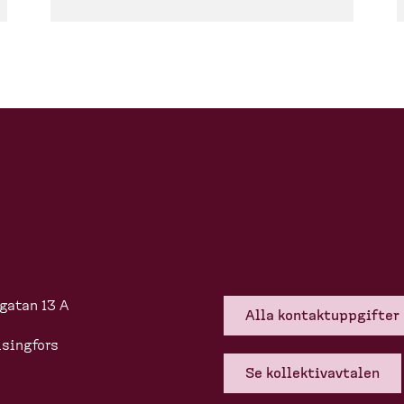
gatan 13 A
Alla kontakt­upp­gifter
singfors
Se kollek­tivavtalen