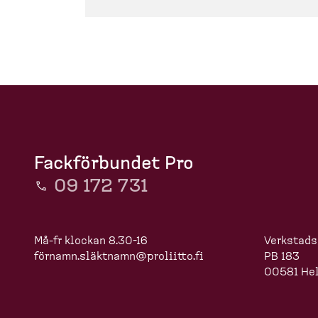
Fackförbundet Pro
09 172 731
Må-fr klockan 8.30-16
Verkstads
förnamn.slä
ktnamn@proliitto.fi
PB 183
00581 Hel