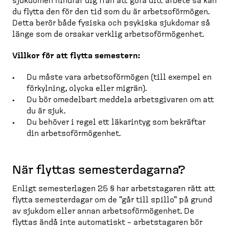
sjukdomen hindrar dig från att göra ditt arbete så kan
du flytta den för den tid som du är arbetso­förmögen.
Detta berör både fysiska och psykiska sjukdomar så
länge som de orsakar verklig arbetso­för­mö­genhet.
Villkor för att flytta semestern:
Du måste vara arbetso­förmögen (till exempel en
förkylning, olycka eller migrän).
Du bör omedelbart meddela arbets­givaren om att
du är sjuk.
Du behöver i regel ett läkarintyg som bekräftar
din arbetso­för­mö­genhet.
När flyttas semester­dagarna?
Enligt semesterlagen 25 § har arbets­tagaren rätt att
flytta semesterdagar om de "går till spillo" på grund
av sjukdom eller annan arbetso­för­mö­genhet. De
flyttas ändå inte automatiskt – arbets­tagaren bör