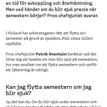
en tid för avkoppling och återhämtning.
r
Men vad händer om du blir sjuk precis när
e
semestern börjar? Pros chefsjurist svarar.
a
d
c
I Finland har arbets­tagaren rätt att flytta sin
r
semester på grund av sjukdom, ifall vissa villkor
u
uppfylls.
m
b
Pros chefsjurist
Patrik Stenholm
berättar vad det
lönar sig att beakta om man blir sjuk på semestern,
hur man ansöker om att flytta semestern och varför
ett läkarintyg är viktigt.
Kan jag flytta semestern om jag
blir sjuk?
Ja, det kan du. Om du blir sjuk under semestern och