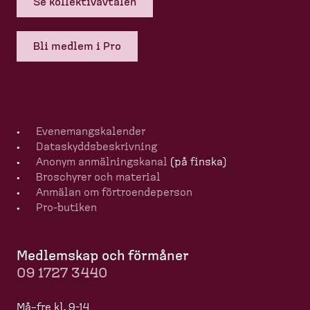
Se kollek­tivavtalen
Bli medlem i Pro
Evenemangska­lender
Dataskydds­be­skrivning
Anonym anmälningskanal
(på finska)
Broschyrer och material
Anmälan om förtro­en­de­person
Pro-​butiken
Medlemskap och förmåner
09 1727 3440
Må–fre kl. 9-14