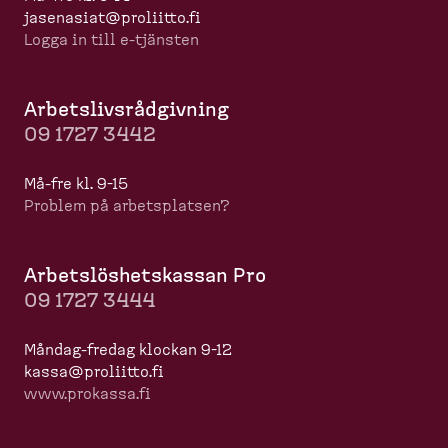
jasenasiat@proliitto.fi
Logga in till e-​tjänsten
Arbets­livs­råd­givning
09 1727 3442
Må-​fre kl. 9-15
Problem på arbets­platsen?
Arbets­lös­hets­kassan Pro
09 1727 3444
Måndag-​fredag klockan 9-12
kassa@proliitto.fi
www.prokassa.fi