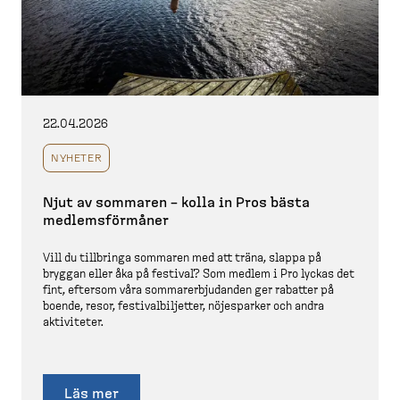
22.04.2026
NYHETER
Njut av sommaren – kolla in Pros bästa
medlems­förmåner
Vill du tillbringa sommaren med att träna, slappa på
bryggan eller åka på festival? Som medlem i Pro lyckas det
fint, eftersom våra sommarer­bju­danden ger rabatter på
boende, resor, festival­bil­jetter, nöjesparker och andra
aktiviteter.
Läs mer