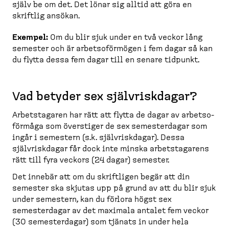
själv be om det. Det lönar sig alltid att göra en
skriftlig ansökan.
Exempel:
Om du blir sjuk under en två veckor lång
semester och är arbetso­förmögen i fem dagar så kan
du flytta dessa fem dagar till en senare tidpunkt.
Vad betyder sex självriskdagar?
Arbets­tagaren har rätt att flytta de dagar av arbetso­
förmåga som överstiger de sex semesterdagar som
ingår i semestern (s.k. självriskdagar). Dessa
självriskdagar får dock inte minska arbets­ta­garens
rätt till fyra veckors (24 dagar) semester.
Det innebär att om du skriftligen begär att din
semester ska skjutas upp på grund av att du blir sjuk
under semestern, kan du förlora högst sex
semesterdagar av det maximala antalet fem veckor
(30 semesterdagar) som tjänats in under hela