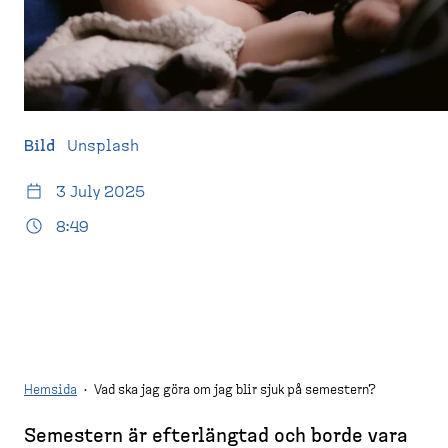
d
l
e
e
l
m
e
s
s
t
k
i
t
d
o
a
Bild
Unsplash
p
)
3 July 2025
8:49
Hemsida
·
Vad ska jag göra om jag blir sjuk på semestern?
Semestern är efterlängtad och borde vara
B