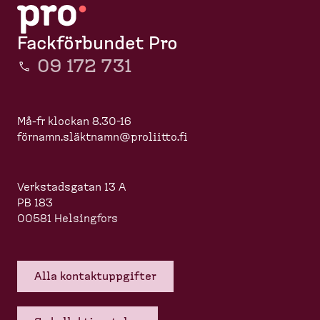
Fackförbundet Pro
09 172 731
Må-fr klockan 8.30-16
förnamn.slä
ktnamn@proliitto.fi
Verkstadsgatan 13 A
PB 183
00581 Helsingfors
Alla kontakt­upp­gifter