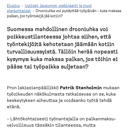
Etusivu
·
Uutiset, lausunnot, webinaarit ja muut
ajankohtaiset
·
Drooniuhka voi pysäyttää työpäivän – kuka maksaa
palkan, jos työntekijä jää kotiin?
M
u
Suomessa mahdollinen drooniuhka voi
r
poikkeus­ti­lan­teessa johtaa siihen, että
u
työnte­kijöitä kehotetaan jäämään kotiin
p
turval­li­suus­syistä. Tällöin herää nopeasti
o
kysymys: kuka maksaa palkan, jos töihin ei
l
pääse tai työpaikka suljetaan?
k
u
Pron lakiasian­päällikkö
Patrik Stenholmin
mukaan
työoikeuden näkökulmasta ratkaisevaa on se, kuka
keskey­tyksen aiheuttaa ja voidaanko työtä tehdä
etänä.
– Lähtökoh­taisesti työnan­tajalla on palkan­mak­su­
vel­vol­lisuus tässäkin tilanteessa, mutta