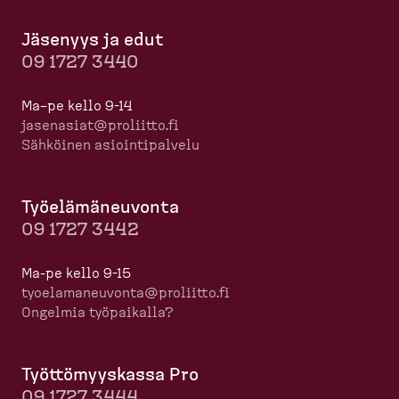
Jäsenyys ja edut
09 1727 3440
Ma–pe kello 9-14
jasenasiat@proliitto.fi
Sähköinen asioin­ti­palvelu
Työelä­mä­neuvonta
09 1727 3442
Ma-pe kello 9-15
tyoela­ma­neuvonta@proliitto.fi
Ongelmia työpaikalla?
Työttö­myyskassa Pro
09 1727 3444