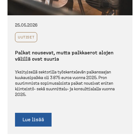
25.05.2026
UUTISET
Palkat nousevat, mutta palkkaerot alojen
välillä ovat suuria
Yksityisellä sektorilla työsken­televän palkan­saajan
kuukausi­palkka oli 3 875 euroa vuonna 2025. Pron
suurimmista sopimus­aloista palkat nousivat eniten
kiinteistö-​ sekä suunnittelu-​ ja konsult­tialalla vuonna
2025.
Lue lisää