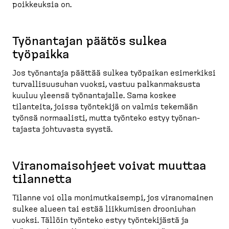
poikkeuksia on.
Työnantajan päätös sulkea
työpaikka
Jos työnantaja päättää sulkea työpaikan esimerkiksi
turval­li­suusuhan vuoksi, vastuu palkan­maksusta
kuuluu yleensä työnan­tajalle. Sama koskee
tilanteita, joissa työntekijä on valmis tekemään
työnsä normaalisti, mutta työnteko estyy työnan­
tajasta johtuvasta syystä.
Viranomais­ohjeet voivat muuttaa
tilannetta
Tilanne voi olla monimut­kaisempi, jos viranomainen
sulkee alueen tai estää liikkumisen drooniuhan
vuoksi. Tällöin työnteko estyy työnte­kijästä ja