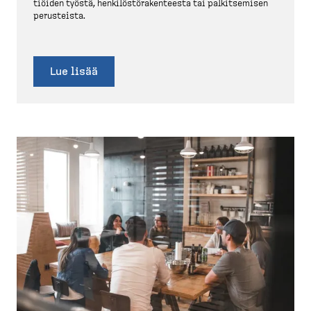
tiöiden työstä, henkilös­tö­ra­ken­teesta tai palkit­semisen
perusteista.
Lue lisää