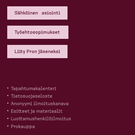
Sähköinen asiointi
Työehto­so­pi­mukset
Liity Pron jäseneksi
Tapahtu­ma­ka­lenteri
Tietosuo­ja­seloste
Anonyymi ilmoitus­kanava
Esitteet ja materiaalit
Luotta­mus­hen­ki­löil­moitus
Prokauppa