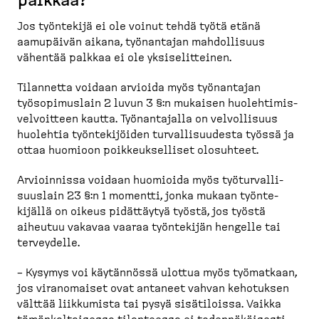
palkkaa?
Jos työntekijä ei ole voinut tehdä työtä etänä
aamupäivän aikana, työnantajan mahdol­lisuus
vähentää palkkaa ei ole yksise­lit­teinen.
Tilannetta voidaan arvioida myös työnantajan
työsopi­muslain 2 luvun 3 §:n mukaisen huoleh­ti­mis­
vel­voitteen kautta. Työnan­tajalla on velvol­lisuus
huolehtia työnte­ki­jöiden turval­li­suudesta työssä ja
ottaa huomioon poikkeuk­selliset olosuhteet.
Arvioinnissa voidaan huomioida myös työtur­val­li­
suuslain 23 §:n 1 momentti, jonka mukaan työnte­
kijällä on oikeus pidättäytyä työstä, jos työstä
aiheutuu vakavaa vaaraa työntekijän hengelle tai
terveydelle.
– Kysymys voi käytännössä ulottua myös työmatkaan,
jos viranomaiset ovat antaneet vahvan kehotuksen
välttää liikkumista tai pysyä sisäti­loissa. Vaikka