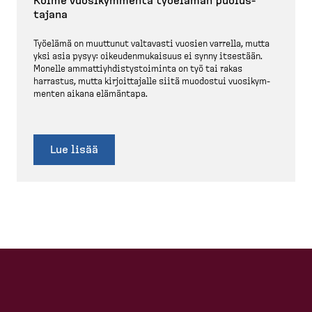
Kolme vuosikymmentä työelämän puolus­
tajana
​​​​​​Työelämä on muuttunut valtavasti vuosien varrella, mutta
yksi asia pysyy: oikeuden­mu­kaisuus ei synny itsestään.
Monelle ammattiyh­dis­tys­toiminta on työ tai rakas
​
harrastus, mutta kirjoit­tajalle siitä muodostui vuosikym­
menten aikana elämäntapa.
Lue lisää