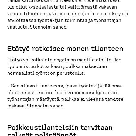
tämänkal­taisessa tilanteessa ei todennä­köisesti
ole ollut kyse laajasta tai välittömästä vakavan
vaaran tilanteesta, viranomais­oh­jeilla on merkitystä
arvioi­taessa työntekijän toimintaa ja työnantajan
vastuuta, Stenholm sanoo.
Etätyö ratkaisee monen tilanteen
Etätyö voi ratkaista ongelman monilla aloilla. Jos
työ onnistuu kotoa käsin, palkka maksetaan
normaalisti työnteon perusteella.
– Sen sijaan tilanteessa, jossa työntekijä jää oma-​
aloitteisesti kotiin ilman viranomais­ohjeita tai
työnantajan määräystä, palkkaa ei yleensä tarvitse
maksaa, Stenholm sanoo.
Poikkeus­ti­lan­teisiin tarvitaan
selkeät pelisäännöt