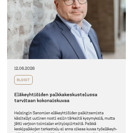
12.06.2026
BLOGIT
Eläkeyh­tiöiden palkka­kes­kus­telussa
tarvitaan kokonaiskuvaa
Helsingin Sanomien eläkeyh­tiöiden palkit­semista
käsitellyt uutinen nosti esiin tärkeitä kysymyksiä, mutta
jätti varjoon toimialan erityis­piirteitä. Pelkkä
keskipalkkojen tarkastelu ei anna oikeaa kuvaa työelä­keyh­