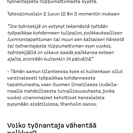
työnan­tajasta riippu­mat­tomasta syystä.
Työsopi­muslain 2 luvun 12 §:n 2 momentin mukaan:
”Jos työntekijä on estynyt tekemästä työtään
työpaikkaa kohdanneen tulipalon, poikkeuk­sellisen
luonnon­ta­pahtuman tai muun sen kaltaisen hänestä
tai työnan­tajasta riippu­mattoman syyn vuoksi,
työnte­kijällä on oikeus saada palkkansa esteen
ajalta, enintään kuitenkin 14 päivältä.”
– Tämän aamun tilanteessa kyse ei kuitenkaan ollut
varsinaisesti työpaikkaa kohdan­neesta
tapahtumasta, vaan Suomen ilmatilassa Uudella­
maalla mahdol­lisesta turval­li­suusuhasta, jonka
vuoksi viranomaiset kehottivat kansalaisia
pysymään sisäti­loissa, Stenholm sanoo.
Voiko työnantaja vähentää