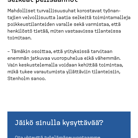
Mahdolliset turval­li­suusuhat korostavat työnan­
tajien velvol­li­suutta laatia selkeitä toimin­ta­malleja
poikkeus­ti­lan­teiden varalle sekä varmistaa, että
henkilöstö tietää, miten vastaavissa tilanteissa
toimitaan.
– Tämäkin osoittaa, että yrityksissä tarvitaan
enemmän jatkuvaa vuoropuhelua eikä vähemmän.
Vain keskus­te­lemalla voidaan kehittää toimintaa,
mikä tukee varautumista yllättäviin tilanteisiin,
Stenholm sanoo.
Jäikö sinulla kysyttävää?
Ota yhteyttä
työelä­mä­neu­von­taamme
.