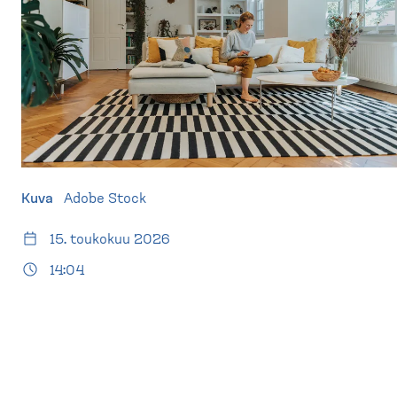
d
t
e
u
s
s
k
i
t
v
o
u
p
)
Kuva
Adobe Stock
15. toukokuu 2026
14:04