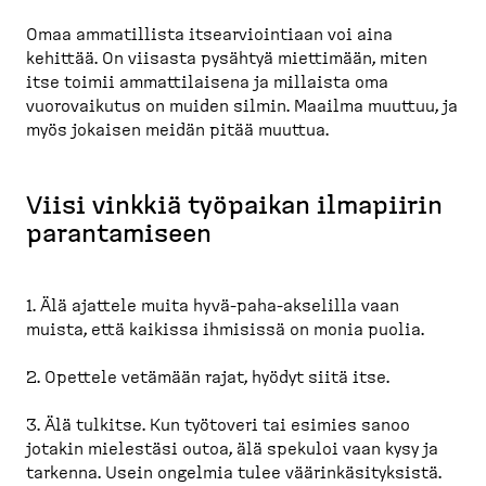
Omaa ammatillista itsear­viointiaan voi aina
kehittää. On viisasta pysähtyä miettimään, miten
itse toimii ammatti­laisena ja millaista oma
vuorovaikutus on muiden silmin. Maailma muuttuu, ja
myös jokaisen meidän pitää muuttua.
Viisi vinkkiä työpaikan ilmapiirin
paranta­miseen
1. Älä ajattele muita hyvä-​paha-​akselilla vaan
muista, että kaikissa ihmisissä on monia puolia.
2. Opettele vetämään rajat, hyödyt siitä itse.
3. Älä tulkitse. Kun työtoveri tai esimies sanoo
jotakin mielestäsi outoa, älä spekuloi vaan kysy ja
tarkenna. Usein ongelmia tulee väärin­kä­si­tyksistä.