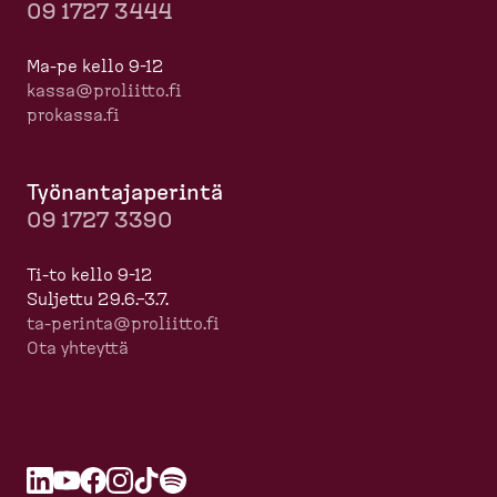
09 1727 3444
Ma-pe kello 9-12
kassa@proliitto.fi
prokassa.fi
Työnan­ta­ja­perintä
09 1727 3390
Ti-to kello 9-12
Suljettu 29.6.–3.7.
ta-​perinta@proliitto.fi
Ota yhteyttä
L
A
Y
A
F
A
I
A
T
A
S
A