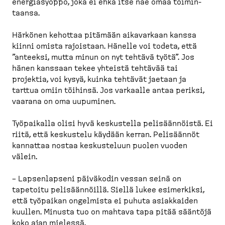
energia­syöppö, joka ei ehkä itse näe omaa toimin­
taansa.
Härkönen kehottaa pitämään aikavarkaan kanssa
kiinni omista rajoistaan. Hänelle voi todeta, että
”anteeksi, mutta minun on nyt tehtävä työtä”. Jos
hänen kanssaan tekee yhteistä tehtävää tai
projektia, voi kysyä, kuinka tehtävät jaetaan ja
tarttua omiin töihinsä. Jos varkaalle antaa periksi,
vaarana on oma uupuminen.
Työpaikalla olisi hyvä keskustella pelisään­nöistä. Ei
riitä, että keskustelu käydään kerran. Pelisäännöt
kannattaa nostaa keskus­teluun puolen vuoden
välein.
– Lapsen­lapseni päiväkodin vessan seinä on
tapetoitu pelisään­nöillä. Siellä lukee esimerkiksi,
että työpaikan ongelmista ei puhuta asiakkaiden
kuullen. Minusta tuo on mahtava tapa pitää sääntöjä
koko ajan mielessä.