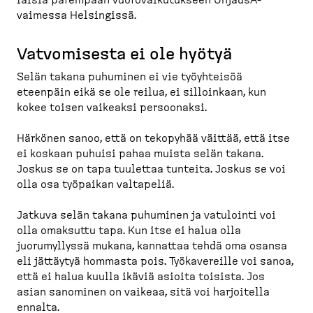
laisia parempaan vuorovai­ku­tukseen OhjausA­
vaimessa Helsingissä.
Vatvomisesta ei ole hyötyä
Selän takana puhuminen ei vie työyhteisöä
eteenpäin eikä se ole reilua, ei silloinkaan, kun
kokee toisen vaikeaksi persoonaksi.
Härkönen sanoo, että on tekopyhää väittää, että itse
ei koskaan puhuisi pahaa muista selän takana.
Joskus se on tapa tuulettaa tunteita. Joskus se voi
olla osa työpaikan valtapeliä.
Jatkuva selän takana puhuminen ja vatulointi voi
olla omaksuttu tapa. Kun itse ei halua olla
juorumyllyssä mukana, kannattaa tehdä oma osansa
eli jättäytyä hommasta pois. Työkave­reille voi sanoa,
että ei halua kuulla ikäviä asioita toisista. Jos
asian sanominen on vaikeaa, sitä voi harjoitella
ennalta.