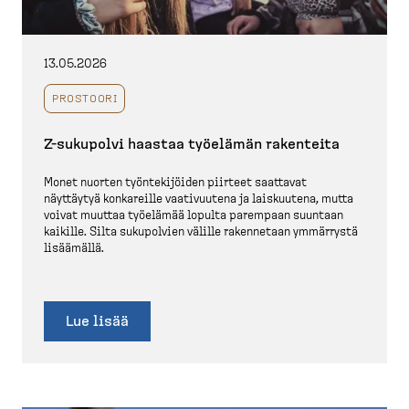
13.05.2026
PROSTOORI
Z-​sukupolvi haastaa työelämän rakenteita
Monet nuorten työnte­ki­jöiden piirteet saattavat
näyttäytyä konkareille vaativuutena ja laiskuutena, mutta
voivat muuttaa työelämää lopulta parempaan suuntaan
kaikille. Silta sukupolvien välille rakennetaan ymmärrystä
lisäämällä.
Lue lisää