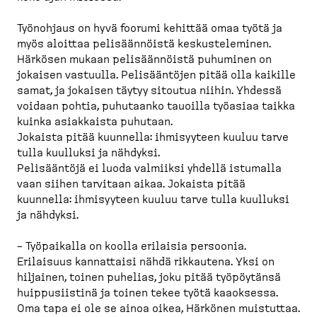
Työnohjaus on hyvä foorumi kehittää omaa työtä ja
myös aloittaa pelisään­nöistä keskus­te­leminen.
Härkösen mukaan pelisään­nöistä puhuminen on
jokaisen vastuulla. Pelisääntöjen pitää olla kaikille
samat, ja jokaisen täytyy sitoutua niihin. Yhdessä
voidaan pohtia, puhutaanko tauoilla työasiaa taikka
kuinka asiakkaista puhutaan.
Jokaista pitää kuunnella: ihmisyyteen kuuluu tarve
tulla kuulluksi ja nähdyksi.
Pelisääntöjä ei luoda valmiiksi yhdellä istumalla
vaan siihen tarvitaan aikaa. Jokaista pitää
kuunnella: ihmisyyteen kuuluu tarve tulla kuulluksi
ja nähdyksi.
– Työpaikalla on koolla erilaisia persoonia.
Erilaisuus kannattaisi nähdä rikkautena. Yksi on
hiljainen, toinen puhelias, joku pitää työpöytänsä
huippusiistinä ja toinen tekee työtä kaaoksessa.
Oma tapa ei ole se ainoa oikea, Härkönen muistuttaa.