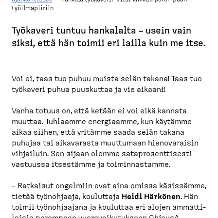
työilmapiiriin
M
u
Työkaveri tuntuu hankalalta – usein vain
r
siksi, että hän toimii eri lailla kuin me itse.
u
p
o
Voi ei, taas tuo puhuu muista selän takana! Taas tuo
työkaveri puhua puuskuttaa ja vie aikaani!
l
k
Vanha totuus on, että ketään ei voi eikä kannata
u
muuttaa. Tuhlaamme energiaamme, kun käytämme
aikaa siihen, että yritämme saada selän takana
puhujaa tai aikavarasta muuttumaan hienova­raisin
vihjailuin. Sen sijaan olemme satapro­sent­tisesti
vastuussa itsestämme ja toimin­nastamme.
– Ratkaisut ongelmiin ovat aina omissa käsissämme,
tietää työnohjaaja, kouluttaja
Heidi Härkönen
. Hän
toimii työnoh­jaajana ja kouluttaa eri alojen ammatti­