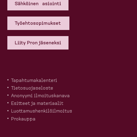
Sähköinen asiointi
Työehto­so­pi­mukset
Liity Pron jäseneksi
Tapahtu­ma­ka­lenteri
Tietosuo­ja­seloste
Anonyymi ilmoitus­kanava
Esitteet ja materiaalit
Luotta­mus­hen­ki­löil­moitus
Prokauppa