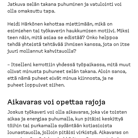
Jatkuva selän takana puhuminen ja vatulointi voi
olla omaksuttu tapa.
Heidi Härkönen kehottaa miettimään, mikä on
esimiehen tai työkaverin haukkumisen motiivi. Miksi
teen näin, mitä asiaa se edistää? Onko helppoa
tehdä yhteistä tehtävää ihmisen kanssa, jota on itse
juuri mollannut kahvitauolla?
– Itselleni kerrottiin yhdessä työpaikassa, mitä muut
olivat minusta puhuneet selän takana. Aloin sanoa,
että nämä puheet eivät minua kiinnosta, ja ne
puheet loppuivat siihen.
Aikavaras voi opettaa rajoja
Joskus työkaveri voi olla aikavaras, joka vie toisten
aikaa ja energiaa puhumalla, kun pitäisi keskittyä
töihin tai purkamalla sydäntään kotiasioista
lounas­tauolla, jolloin pitäisi virkistyä. Aikavaras on