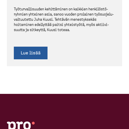
Työtur­val­li­suuden kehittäminen on kaikkien henkilös­tö­
ryhmien yhteinen asia, sanoo vuoden prolainen työsuo­je­lu­
val­tuutettu Juha Kuusi. Tehtävän menestyksekäs
hoitaminen edellyttää paitsi yhteistyötä, myös aktiivi­
suutta ja sitkeyttä, Kuusi toteaa.
Lue lisää