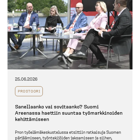
25.06.2026
PROSTOORI
Sanellaanko vai sovitaanko? Suomi
Areenassa haettiin suuntaa työmark­ki­noiden
kehittä­miseen
Pron työelä­mä­kes­kus­telussa etsittiin ratkaisuja Suomen
pärjää­miseen, työnte­ki­jöiden jaksamiseen ja siihen,