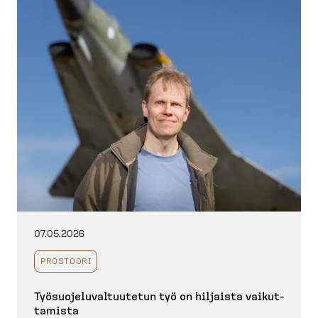
07.05.2026
PROSTOORI
Työsuo­je­lu­val­tuutetun työ on hiljaista vaikut­
tamista