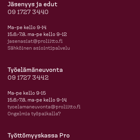
Jäsenyys ja edut
09 1727 3440
Ma–pe kello 9-14
15.6.–7.8. ma-pe kello 9–12
jasenasiat@proliitto.fi
Sähköinen asioin­ti­palvelu
Työelä­mä­neuvonta
09 1727 3442
Ma-pe kello 9-15
15.6.–7.8. ma-pe kello 9–14
tyoela­ma­neuvonta@proliitto.fi
Ongelmia työpaikalla?
Työttö­myyskassa Pro