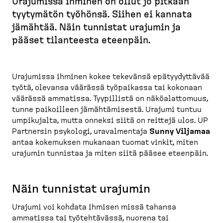
Urajumissa ihminen on ollut jo pitkään
u
tyytymätön työhönsä. Siihen ei kannata
r
jämähtää. Näin tunnistat urajumin ja
u
pääset tilanteesta eteenpäin.
p
o
l
Urajumissa ihminen kokee tekevänsä epätyy­dyttävää
k
työtä, olevansa väärässä työpaikassa tai kokonaan
u
väärässä ammatissa. Tyypillistä on näköalat­tomuus,
tunne paikoilleen jämähtä­misestä. Urajumi tuntuu
umpikujalta, mutta onneksi siitä on reittejä ulos. UP
Partnersin psykologi, uraval­mentaja
Sunny Viljamaa
antaa kokemuksen mukanaan tuomat vinkit, miten
urajumin tunnistaa ja miten siitä pääsee eteenpäin.
Näin tunnistat urajumin
Urajumi voi kohdata ihmisen missä tahansa
ammatissa tai työteh­tävässä, nuorena tai