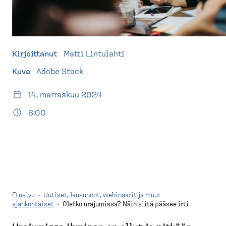
d
t
e
u
s
s
k
i
t
v
Kirjoittanut
Matti Lintulahti
o
u
Kuva
Adobe Stock
p
)
14. marraskuu 2024
8:00
Etusivu
·
Uutiset, lausunnot, webinaarit ja muut
ajankohtaiset
·
Oletko urajumissa? Näin siitä pääsee irti
M