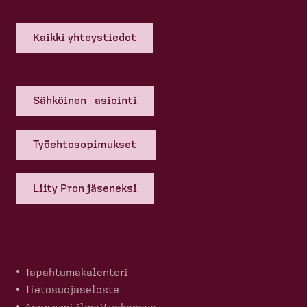
Kaikki yhteys­tiedot
Sähköinen asiointi
Työehto­so­pi­mukset
Liity Pron jäseneksi
Tapahtu­ma­ka­lenteri
Tietosuo­ja­seloste