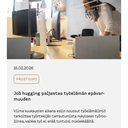
16.02.2026
PROSTOORI
Job hugging paljastaa työelämän epävar­
muuden
Viime kuukausien aikana esiin noussut työelä­mäilmiö
tarkoittaa työntekijän tarrau­tumista nykyiseen työroo­
liinsa, vaikka työ ei enää tuntuisi mielek­käältä.