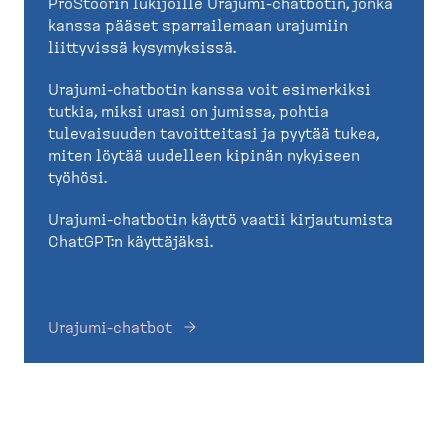
ProStoorin lukijoille Urajumi-chatbotin, jonka
kanssa pääset sparrailemaan urajumiin
liittyvissä kysymyksissä.
Urajumi-chatbotin kanssa voit esimerkiksi
tutkia, miksi urasi on jumissa, pohtia
tulevaisuuden tavoitteitasi ja pyytää tukea,
miten löytää uudelleen kipinän nykyiseen
työhösi.
Urajumi-chatbotin käyttö vaatii kirjautumista
ChatGPT:n käyttäjäksi.
Urajumi-chatbot