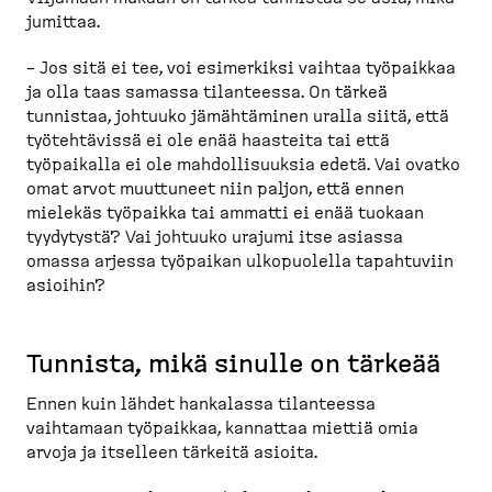
jumittaa.
– Jos sitä ei tee, voi esimerkiksi vaihtaa työpaikkaa
ja olla taas samassa tilanteessa. On tärkeä
tunnistaa, johtuuko jämähtäminen uralla siitä, että
työteh­tävissä ei ole enää haasteita tai että
työpaikalla ei ole mahdol­li­suuksia edetä. Vai ovatko
omat arvot muuttuneet niin paljon, että ennen
mielekäs työpaikka tai ammatti ei enää tuokaan
tyydytystä? Vai johtuuko urajumi itse asiassa
omassa arjessa työpaikan ulkopuolella tapahtuviin
asioihin?
Tunnista, mikä sinulle on tärkeää
Ennen kuin lähdet hankalassa tilanteessa
vaihtamaan työpaikkaa, kannattaa miettiä omia
arvoja ja itselleen tärkeitä asioita.