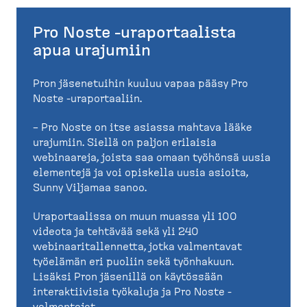
Pro Noste -uraportaalista
apua urajumiin
Pron jäsenetuihin kuuluu vapaa pääsy Pro
Noste -uraportaaliin.
– Pro Noste on itse asiassa mahtava lääke
urajumiin. Siellä on paljon erilaisia
webinaareja, joista saa omaan työhönsä uusia
elementejä ja voi opiskella uusia asioita,
Sunny Viljamaa sanoo.
Uraportaalissa on muun muassa yli 100
videota ja tehtävää sekä yli 240
webinaaritallennetta, jotka valmentavat
työelämän eri puoliin sekä työnhakuun.
Lisäksi Pron jäsenillä on käytössään
interaktiivisia työkaluja ja Pro Noste -
valmentajat.​​​​​​​