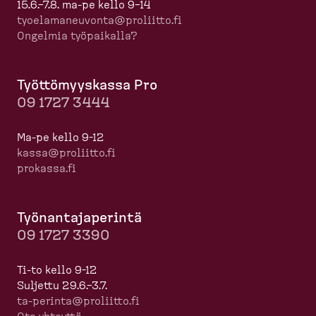
15.6.–7.8. ma-pe kello 9–14
tyoela­ma­neuvonta@proliitto.fi
Ongelmia työpaikalla?
Työttö­myyskassa Pro
09 1727 3444
Ma-pe kello 9-12
kassa@proliitto.fi
prokassa.fi
Työnan­ta­ja­perintä
09 1727 3390
Ti-to kello 9-12
Suljettu 29.6.–3.7.
ta-​perinta@proliitto.fi