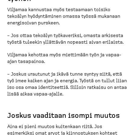
Viljamaa kannustaa myös testaamaan toisiko
tekoälyn hyödyn­täminen omassa työssä mukanaan
energi­soivan purskeen.
– Jos ottaa tekoälyn työkaveriksi, omasta arkisesta
työstä tuleekin yllättävän nopeasti aivan erilaista.
Viljamaa kehottaa myös miettimään työn ja vapaa-​
ajan tasapainoa.
– Joskus urautunut ja ikävä tunne syntyy siitä, että
työ imee kaiken ajan ja energia. Työstä on tullut liian
iso osa omaa identi­teettiä. Silloin ratkaisu on antaa
lisää aikaa vapaa-​ajalle.
Joskus vaaditaan isompi muutos
Aina ei pieni muutos kuitenkaan riitä. Jos
esimerkiksi omat arvot ja kiinnos­tuksen kohteet