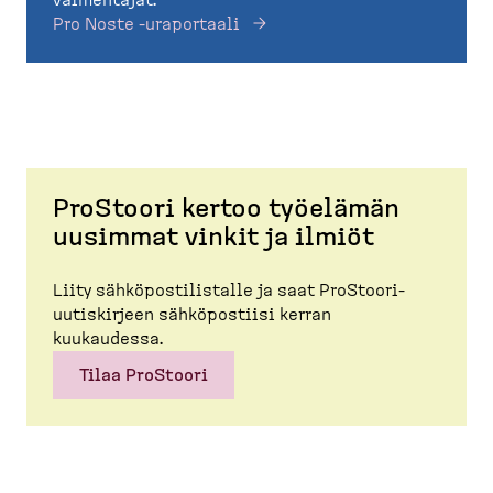
Pro Noste -uraportaali
ProStoori kertoo työelämän
uusimmat vinkit ja ilmiöt
Liity sähköpos­ti­listalle ja saat ProStoori-​
uutiskirjeen sähköpostiisi kerran
kuukaudessa.
Tilaa ProStoori