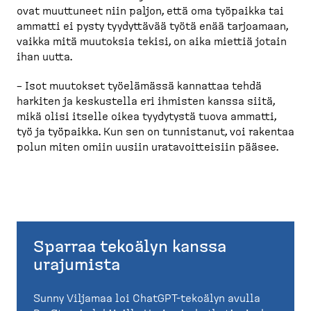
ovat muuttuneet niin paljon, että oma työpaikka tai
ammatti ei pysty tyydyttävää työtä enää tarjoamaan,
vaikka mitä muutoksia tekisi, on aika miettiä jotain
ihan uutta.
– Isot muutokset työelämässä kannattaa tehdä
harkiten ja keskustella eri ihmisten kanssa siitä,
mikä olisi itselle oikea tyydytystä tuova ammatti,
työ ja työpaikka. Kun sen on tunnistanut, voi rakentaa
polun miten omiin uusiin uratavoit­teisiin pääsee.
Sparraa tekoälyn kanssa
urajumista
Sunny Viljamaa loi ChatGPT-tekoälyn avulla