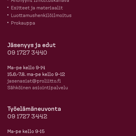
Anonyymi ilmoitus­kanava
Esitteet ja materiaalit
Luotta­mus­hen­ki­löil­moitus
Prokauppa
Jäsenyys ja edut
09 1727 3440
Ma–pe kello 9-14
15.6.–7.8. ma-pe kello 9–12
jasenasiat@proliitto.fi
Sähköinen asioin­ti­palvelu
Työelä­mä­neuvonta
09 1727 3442
Ma-pe kello 9-15