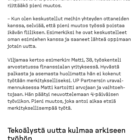
riittääkö pieni muutos.
– Kun olen keskus­tellut meihin yhteyden ottaneiden
kanssa, selviää, että pieni muutos työssä poistaa
ikävän fiiliksen. Esimerkiksi he ovat keskus­telleet
oman esimiehen kanssa ja saaneet lähteä oppimaan
jotain uutta.
Viljamaa kertoo esimerkin: Matti, 38, työskenteli
arvostetussa finans­sialan yrityksessä. Hyvästä
palkasta ja asemasta huolimatta hän ei kokenut
työtään merkityk­sel­liseksi. UP Partnersin uraval­
men­nuksessa Matti kartoitti arvojaan ja vaihtoeh­
tojaan. Hän päätyi neuvot­te­lemaan 4-​päiväisen
työviikon. Pieni muutos, joka antoi aikaa etsiä
merkityk­sel­li­sempää työtä.
Tekoälystä uutta kulmaa arkiseen
työhön