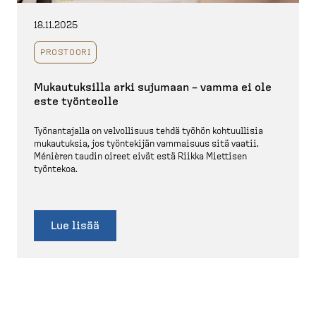
18.11.2025
PROSTOORI
Mukautuksilla arki sujumaan – vamma ei ole
este työnteolle
Työnan­tajalla on velvol­lisuus tehdä työhön kohtuullisia
mukautuksia, jos työntekijän vammaisuus sitä vaatii.
Ménièren taudin oireet eivät estä Riikka Miettisen
työntekoa.
Lue lisää