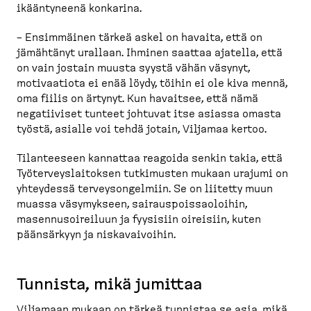
ikääntyneenä konkarina.
– Ensimmäinen tärkeä askel on havaita, että on
jämähtänyt urallaan. Ihminen saattaa ajatella, että
on vain jostain muusta syystä vähän väsynyt,
motivaatiota ei enää löydy, töihin ei ole kiva mennä,
oma fiilis on ärtynyt. Kun havaitsee, että nämä
negatiiviset tunteet johtuvat itse asiassa omasta
työstä, asialle voi tehdä jotain, Viljamaa kertoo.
Tilanteeseen kannattaa reagoida senkin takia, että
Työter­veys­lai­toksen tutkimusten mukaan urajumi on
yhteydessä tervey­son­gelmiin. Se on liitetty muun
muassa väsymykseen, sairaus­pois­sao­loihin,
masennusoi­reiluun ja fyysisiin oireisiin, kuten
päänsärkyyn ja niskavai­voihin.
Tunnista, mikä jumittaa
Viljamaan mukaan on tärkeä tunnistaa se asia, mikä