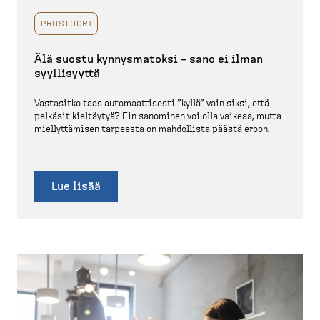
PROSTOORI
Älä suostu kynnys­matoksi – sano ei ilman
syylli­syyttä
Vastasitko taas automaat­tisesti ”kyllä” vain siksi, että
pelkäsit kieltäytyä? Ein sanominen voi olla vaikeaa, mutta
miellyt­tämisen tarpeesta on mahdollista päästä eroon.
Lue lisää