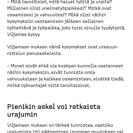
– Mitä tavoittelet, mitä haluat työltä ja uralta?
Millainen olisi unelma­työ­paikkasi? Mitkä ovat
osaamisesi ja vahvuutesi? Mikä olisi näihin
kysymyksiin vastaamisen jälkeen sellainen
työtehtävä ja työpaikka, joko toisi sinulle tyydytystä,
Viljamaa kysyy.
Viljamaan mukaan nämä kysymykset ovat urasuun­
nittelun perusas­keleita.
– Monet eivät ehkä ole koskaan kunnolla vastanneet
näihin kysymyksiin, eivät tunnista omia
vahvuuksiaan ja kaikkea osaamistaan, eivätkä tiedä,
mitkä työnantajat niitä tarvit­sisivat.
Pienikin askel voi ratkaista
urajumin
Viljamaan mukaan on tärkeä tunnistaa, vaatiiko
urajumista irti pääseminen isomman muutoksen vai