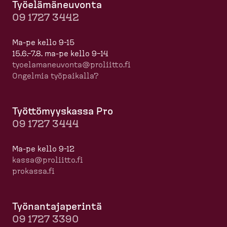
Työelä­mä­neuvonta
09 1727 3442
Ma-pe kello 9-15
15.6.–7.8. ma-pe kello 9–14
tyoela­ma­neuvonta@proliitto.fi
Ongelmia työpaikalla?
Työttö­myyskassa Pro
09 1727 3444
Ma-pe kello 9-12
kassa@proliitto.fi
prokassa.fi
Työnan­ta­ja­perintä
09 1727 3390