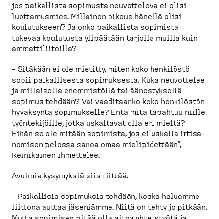
jos paikallista sopimusta neuvot­televa ei olisi
luotta­musmies. Millainen oikeus hänellä olisi
koulutukseen? Ja onko paikallista sopimista
tukevaa koulutusta ylipäätään tarjolla muilla kuin
ammatti­lii­toilla?
– Sitäkään ei ole mietitty, miten koko henkilöstö
sopii paikal­lisesta sopimuksesta. Kuka neuvottelee
ja millaisella enemmistöllä tai äänestyksellä
sopimus tehdään? Vai vaaditaanko koko henkilöstön
hyväksyntä sopimukselle? Entä mitä tapahtuu niille
työnte­ki­jöille, jotka uskaltavat olla eri mieltä?
Eihän se ole mitään sopimista, jos ei uskalla irtisa­
nomisen pelossa sanoa omaa mielipi­dettään”,
Reinikainen ihmettelee.
Avoimia kysymyksiä siis riittää.
– Paikallisia sopimuksia tehdään, koska haluamme
liittona auttaa jäseniämme. Niitä on tehty jo pitkään.
Mutta sopimisen pitää olla aitoa yhteistyötä ja