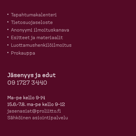
Tapahtu­ma­ka­lenteri
Tietosuo­ja­seloste
Anonyymi ilmoitus­kanava
Esitteet ja materiaalit
Luotta­mus­hen­ki­löil­moitus
Prokauppa
Jäsenyys ja edut
09 1727 3440
Ma–pe kello 9-14
15.6.–7.8. ma-pe kello 9–12
jasenasiat@proliitto.fi
Sähköinen asioin­ti­palvelu