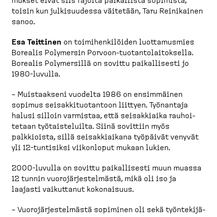
mukset eivät siis rajoita paikallista sopimista,
toisin kun julkisuudessa väitetään, Taru Reinikainen
sanoo.
Esa Teittinen
on toimihen­ki­löiden luotta­musmies
Borealis Polymersin Porvoon-​tuotan­to­lai­toksella.
Borealis Polymersillä on sovittu paikal­lisesti jo
1980-​luvulla.
– Muistaakseni vuodelta 1986 on ensimmäinen
sopimus seisak­ki­tuo­tantoon liittyen. Työnantaja
halusi silloin varmistaa, että seisak­kiaika rauhoi­
tetaan työtais­te­luilta. Siinä sovittiin myös
palkkioista, sillä seisak­kiaikana työpäivät venyvät
yli 12-​tuntisiksi viikonloput mukaan lukien.
2000-​luvulla on sovittu paikal­lisesti muun muassa
12 tunnin vuorojär­jes­telmästä, mikä oli iso ja
laajasti vaikuttanut kokonaisuus.
– Vuorojär­jes­telmästä sopiminen oli sekä työntekijä-​