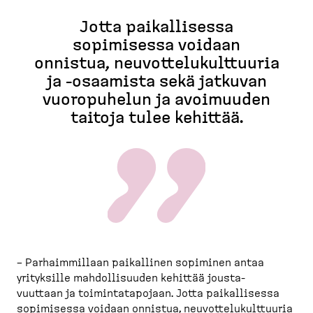
Jotta paikal­lisessa
sopimisessa voidaan
onnistua, neuvot­te­lu­kult­tuuria
ja -​osaamista sekä jatkuvan
vuoropuhelun ja avoimuuden
taitoja tulee kehittää.
– Parhaim­millaan paikallinen sopiminen antaa
yrityksille mahdol­li­suuden kehittää jousta­
vuuttaan ja toimin­ta­ta­pojaan. Jotta paikal­lisessa
sopimisessa voidaan onnistua, neuvot­te­lu­kult­tuuria