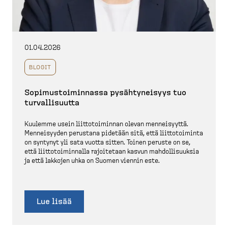
01.04.2026
BLOGIT
Sopimus­toi­minnassa pysähty­neisyys tuo
turval­li­suutta
Kuulemme usein liitto­toi­minnan olevan mennei­syyttä.
Mennei­syyden perustana pidetään sitä, että liitto­toiminta
on syntynyt yli sata vuotta sitten. Toinen peruste on se,
että liitto­toi­minnalla rajoitetaan kasvun mahdol­li­suuksia
ja että lakkojen uhka on Suomen viennin este.
Lue lisää