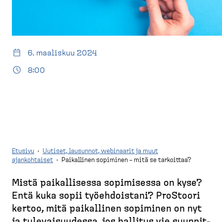
d
t
e
u
s
s
k
i
t
v
6. maaliskuu 2024
o
u
8:00
p
)
Etusivu
·
Uutiset, lausunnot, webinaarit ja muut
ajankohtaiset
·
Paikallinen sopiminen – mitä se tarkoittaa?
M
Mistä paikal­lisessa sopimisessa on kyse?
u
Entä kuka sopii työehdoistani? ProStoori
r
kertoo, mitä paikallinen sopiminen on nyt
u
ja tulevai­suudessa, jos hallitus vie suunnit­