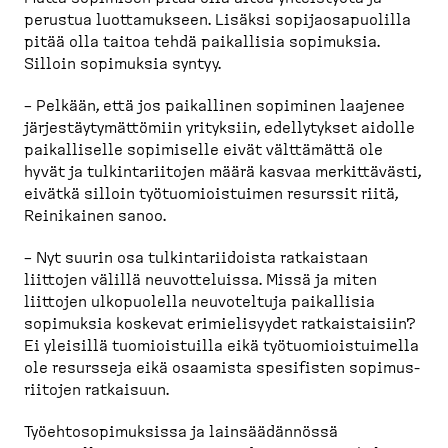
perustua luotta­mukseen. Lisäksi sopijaos­a­puolilla
pitää olla taitoa tehdä paikallisia sopimuksia.
Silloin sopimuksia syntyy.
– Pelkään, että jos paikallinen sopiminen laajenee
järjes­täy­ty­mät­tömiin yrityksiin, edelly­tykset aidolle
paikal­liselle sopimiselle eivät välttämättä ole
hyvät ja tulkin­ta­riitojen määrä kasvaa merkit­tävästi,
eivätkä silloin työtuo­miois­tuimen resurssit riitä,
Reinikainen sanoo.
– Nyt suurin osa tulkin­ta­rii­doista ratkaistaan
liittojen välillä neuvot­te­luissa. Missä ja miten
liittojen ulkopuolella neuvoteltuja paikallisia
sopimuksia koskevat erimie­li­syydet ratkais­taisiin?
Ei yleisillä tuomiois­tuilla eikä työtuo­miois­tuimella
ole resursseja eikä osaamista spesifisten sopimus­
riitojen ratkaisuun.
Työehto­so­pi­muksissa ja lainsää­dännössä