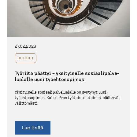
27.02.2026
UUTISET
Työriita päättyi – yksityiselle sosiaa­li­pal­ve­
lualalle uusi työehto­sopimus
Yksityiselle sosiaa­li­pal­ve­lualalle on syntynyt uusi
työehto­sopimus. Kaikki Pron työtais­te­lu­toimet päättyvät
välittömästi.
Lue lisää