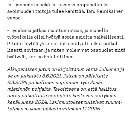
ja -​osaamista sekä jatkuvan vuoropuhelun ja
avoimuuden taitoja tulee kehittää, Taru Reinikainen
sanoo.
– Työelämä jatkaa muuttu­mistaan, ja monella
työpaikalla olisi hyötyä sopia asioita paikal­lisesti.
Pitäisi löytää yhteiset intressit, eli miksi paikal­
lisesti sovitaan, ja miten molemmat osapuolet siitä
hyötyvät, kertoo Esa Teittinen.
Alkupe­räisen jutun on kirjoittanut Verna Julkunen ja
se on julkaistu 8.6.2021. Juttua on päivitetty
6.3.2024 paikallisen sopimisen työryhmän
mietinnön pohjalta. Tavoitteena on, että hallitus
antaa paikallista sopimista koskevan esityksen
kesäkuussa 2024. Lakimuu­tokset tulisivat suunni­
telman mukaan pääosin voimaan 1.1.2025.