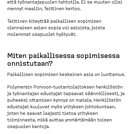
että työnan­ta­ja­puolen tahtotila. Ei se muuten olisi
mennyt maaliin, Teittinen kertoo.
Teittinen kiteyttää paikallisen sopimisen
olennaisen asian: sopia voi asioista, joista
molemmat osapuolet hyötyvät.
Miten paikal­lisessa sopimisessa
onnistutaan?
Paikallisen sopimisen keskeinen asia on luottamus.
Polymersin Porvoon-​tuotan­to­lai­toksen henkilöstön
ja työnantajan edustajat tapaavat säännöl­lisesti, ja
puheeksi ottamisen kynnys on matala. Henkilöstön
edustajat kuuluvat myös yrityksen johtokuntaan,
joten he saavat laajasti tietoa yrityksen
toiminnasta, mikä auttaa ymmärtämään toisen
osapuolen kantoja.