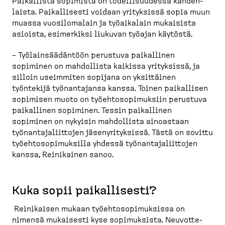
Paikallista sopimista on todelli­suudessa kahden­
laista. Paikal­lisesti voidaan yrityksissä sopia muun
muassa vuosilo­malain ja työaikalain mukaisista
asioista, esimerkiksi liukuvan työajan käytöstä.
– Työlain­sää­däntöön perustuva paikallinen
sopiminen on mahdollista kaikissa yrityksissä, ja
silloin useimmiten sopijana on yksittäinen
työntekijä työnan­tajansa kanssa. Toinen paikallisen
sopimisen muoto on työehto­so­pi­muksiin perustuva
paikallinen sopiminen. Tessin paikallinen
sopiminen on nykyisin mahdollista ainoastaan
työnan­ta­ja­liittojen jäseny­ri­tyksissä. Tästä on sovittu
työehto­so­pi­muksilla yhdessä työnan­ta­ja­liittojen
kanssa, Reinikainen sanoo.
Kuka sopii paikal­lisesti?
Reinikaisen mukaan työehto­so­pi­muksissa on
nimensä mukaisesti kyse sopimuksista. Neuvot­te­