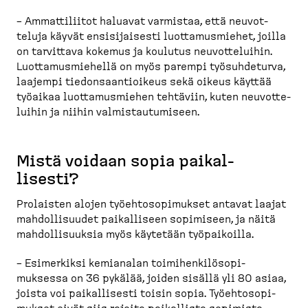
– Ammatti­liitot haluavat varmistaa, että neuvot­
teluja käyvät ensisi­jaisesti luotta­mus­miehet, joilla
on tarvittava kokemus ja koulutus neuvot­te­luihin.
Luotta­mus­miehellä on myös parempi työsuh­deturva,
laajempi tiedon­saan­tioikeus sekä oikeus käyttää
työaikaa luotta­mus­miehen tehtäviin, kuten neuvot­te­
luihin ja niihin valmis­tau­tu­miseen.
Mistä voidaan sopia paikal­
lisesti?
Prolaisten alojen työehto­so­pi­mukset antavat laajat
mahdol­li­suudet paikal­liseen sopimiseen, ja näitä
mahdol­li­suuksia myös käytetään työpai­koilla.
– Esimerkiksi kemianalan toimihen­ki­lö­so­pi­
muksessa on 36 pykälää, joiden sisällä yli 80 asiaa,
joista voi paikal­lisesti toisin sopia. Työehto­so­pi­