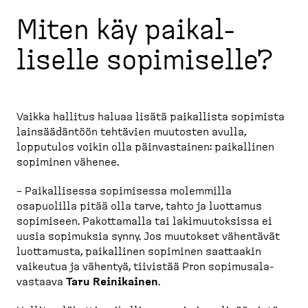
Miten käy paikal­
liselle sopimiselle?
Vaikka hallitus haluaa lisätä paikallista sopimista
lainsää­däntöön tehtävien muutosten avulla,
lopputulos voikin olla päinvas­tainen: paikallinen
sopiminen vähenee.
– Paikal­lisessa sopimisessa molemmilla
osapuolilla pitää olla tarve, tahto ja luottamus
sopimiseen. Pakottamalla tai lakimuu­toksissa ei
uusia sopimuksia synny. Jos muutokset vähentävät
luottamusta, paikallinen sopiminen saattaakin
vaikeutua ja vähentyä, tiivistää Pron sopimusa­la­
vastaava
Taru Reinikainen
.