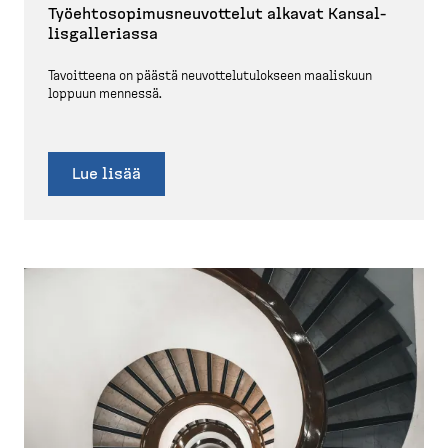
Työehto­so­pi­mus­neu­vottelut alkavat Kansal­
lis­gal­le­riassa
Tavoitteena on päästä neuvot­te­lu­tu­lokseen maaliskuun
loppuun mennessä.
Lue lisää