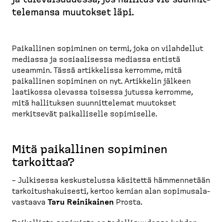
p
te­lemansa muutokset läpi.
o
l
k
Paikallinen sopiminen on termi, joka on vilahdellut
u
mediassa ja sosiaa­lisessa mediassa entistä
useammin. Tässä artikkelissa kerromme, mitä
paikallinen sopiminen on nyt. Artikkelin jälkeen
laatikossa olevassa toisessa jutussa kerromme,
mitä hallituksen suunnit­telemat muutokset
merkitsevät paikal­liselle sopimiselle.
Mitä paikallinen sopiminen
tarkoittaa?
– Julkisessa keskus­telussa käsitettä hämmen­netään
tarkoi­tus­ha­kuisesti, kertoo kemian alan sopimusa­la­
vastaava
Taru Reinikainen
Prosta.