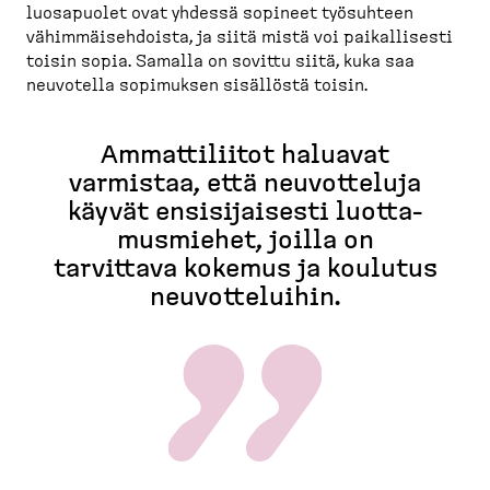
luos­a­puolet ovat yhdessä sopineet työsuhteen
vähimmäi­seh­doista, ja siitä mistä voi paikal­lisesti
toisin sopia. Samalla on sovittu siitä, kuka saa
neuvotella sopimuksen sisällöstä toisin.
Ammatti­liitot haluavat
varmistaa, että neuvot­teluja
käyvät ensisi­jaisesti luotta­
mus­miehet, joilla on
tarvittava kokemus ja koulutus
neuvot­te­luihin.