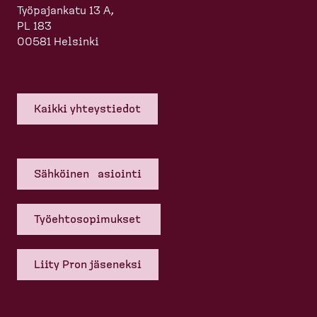
Työpajankatu 13 A,
PL 183
00581 Helsinki
Kaikki yhteys­tiedot
Sähköinen asiointi
Työehto­so­pi­mukset
Liity Pron jäseneksi