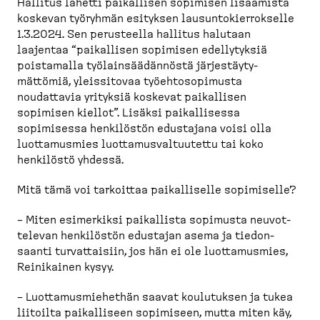
Hallitus lähetti paikallisen sopimisen lisäämistä
koskevan työryhmän esityksen lausun­to­kier­rokselle
1.3.2024. Sen perusteella hallitus halutaan
laajentaa “paikallisen sopimisen edelly­tyksiä
poistamalla työlain­sää­dännöstä järjes­täy­ty­
mättömiä, yleissitovaa työehto­so­pimusta
noudattavia yrityksiä koskevat paikallisen
sopimisen kiellot”. Lisäksi paikal­lisessa
sopimisessa henkilöstön edustajana voisi olla
luotta­musmies luotta­mus­val­tuutettu tai koko
henkilöstö yhdessä.
Mitä tämä voi tarkoittaa paikal­liselle sopimiselle?
– Miten esimerkiksi paikallista sopimusta neuvot­
televan henkilöstön edustajan asema ja tiedon­
saanti turvat­taisiin, jos hän ei ole luotta­musmies,
Reinikainen kysyy.
– Luotta­mus­mie­hethän saavat koulutuksen ja tukea
liitoilta paikal­liseen sopimiseen, mutta miten käy,