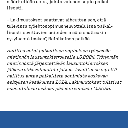
määritellään asiat, joista voidaan sopia paikal­
lisesti.
– Lakimuu­tokset saattavat aiheuttaa sen, että
tulevissa työehto­so­pi­mus­neu­vot­te­luissa paikal­
lisesti sovittavien asioiden määrä saattaakin
nykyisestä laskea”, Reinikainen pelkää.
Hallitus antoi paikallisen sopimisen työryhmän
mietinnön lausun­to­kier­rokselle 1.3.2024. Työryhmän
mietinnöstä järjes­tettävän lausun­to­kier­roksen
jälkeen virkaval­mistelu jatkuu. Tavoitteena on, että
hallitus antaa paikallista sopimista koskevan
esityksen kesäkuussa 2024. Lakimuu­tokset tulisivat
suunni­telman mukaan pääosin voimaan 1.1.2025.