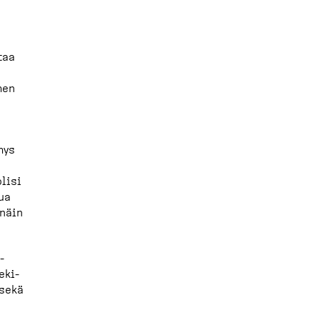
taa
men
mys
olisi
lua
 näin
­
­ki­
 sekä