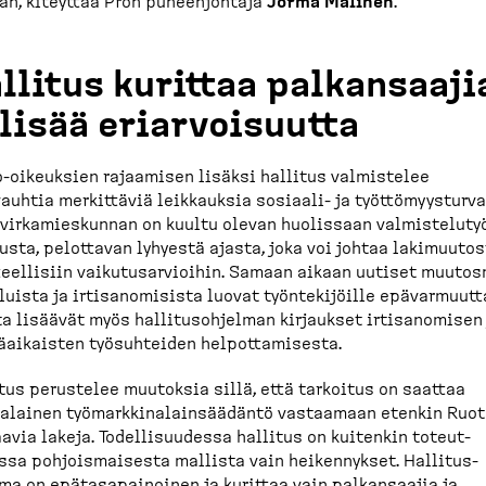
an, kiteyttää Pron puheen­johtaja
Jorma Malinen
.
llitus kurittaa palkan­saaji
 lisää eriarvoi­suutta
-​oikeuksien rajaamisen lisäksi hallitus valmistelee
auhtia merkittäviä leikkauksia sosiaali-​ ja työttö­myys­turva
virkamies­kunnan on kuultu olevan huolissaan valmis­te­lu­t
usta, pelottavan lyhyestä ajasta, joka voi johtaa lakimuu­to
eel­lisiin vaikutusar­vioihin. Samaan aikaan uutiset muutos­
e­luista ja irtisa­no­misista luovat työnte­ki­jöille epävar­muutt
a lisäävät myös hallitus­oh­jelman kirjaukset irtisa­nomisen
ai­kaisten työsuh­teiden helpot­ta­misesta.
tus perustelee muutoksia sillä, että tarkoitus on saattaa
lainen työmark­ki­na­lain­säädäntö vastaamaan etenkin Ruot
avia lakeja. Todelli­suudessa hallitus on kuitenkin toteut­
sa pohjois­maisesta mallista vain heiken­nykset. Hallitus­
ma on epätasa­pai­noinen ja kurittaa vain palkan­saajia ja