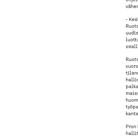
vähe
- Kes
Ruots
uudis
luott
osall
Ruots
vuoro
tilan
halli
palka
maiss
huoma
työpa
kanta
Pron 
halli