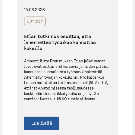
15.06.2026
UUTISET
Etlan tutkimus osoittaa, että
lyhennettyä työaikaa kannattaa
kokeilla
Ammatti­liitto Pron mukaan Etlan julkaisemat
luvut ovat erittäin rohkaisevia ja niiden pitäisi
kannustaa suomalaista työmark­ki­na­kenttää
lyhennetyn työajan kokeiluihin. Pro kuitenkin
haluaa muistuttaa tutkimuksen tekijöitä siitä,
että jatkuva­toi­misessa teolli­suudessa
keskimää­räinen viikko­työaika on jo nyt 35
tuntia viikossa, eikä 40 tuntia viikossa.
Lue lisää