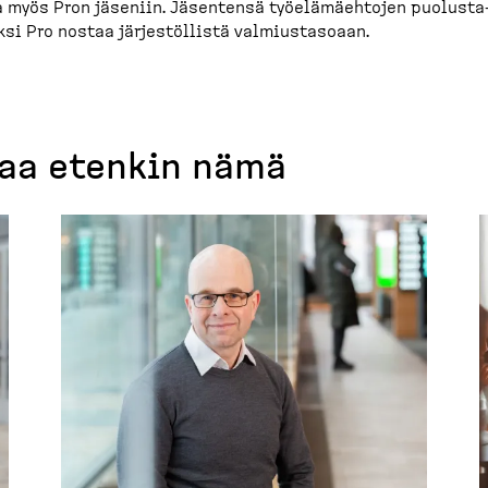
 myös Pron jäseniin. Jäsentensä työelä­mäehtojen puolus­ta
si Pro nostaa järjes­töllistä valmius­tasoaan.
taa etenkin nämä