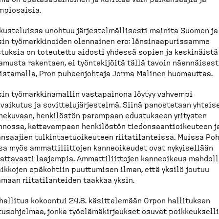
mpio­saisia.
kus­te­luissa unohtuu järjes­tel­mäl­lisesti mainita Suomen ja
in työmark­ki­noiden olennainen ero: länsinaa­pu­rissamme
tuksia on toteutettu aidosti yhdessä sopien ja keskinäistä
amusta rakentaen, ei työnte­kijöitä tällä tavoin näennäisest
is­tamalla, Pron puheen­johtaja Jorma Malinen huomauttaa.
in työmark­ki­na­mallin vastapainona löytyy vahvempi
vaikutus ja sovitte­lu­jär­jestelmä. Siinä panostetaan yhteis
ne­kuvaan, henkilöstön parempaan edustukseen yritysten
nnossa, kattavampaan henkilöstön tiedon­saan­tioi­keuteen j
n­saajien tulkin­tae­tuoi­keuteen riitati­lan­teissa. Muissa Po
a myös ammatti­liittojen kanneoi­keudet ovat nykyisellään
t­tavasti laajempia. Ammatti­liittojen kanneoikeus mahdol­
ikkojen epäkohtiin puuttumisen ilman, että yksilö joutuu
maan riitati­lan­teiden taakkaa yksin.
hallitus kokoontui 24.8. käsitte­lemään Orpon hallituksen
tus­oh­jelmaa, jonka työelä­mä­kir­jaukset osuvat poikkeuk­sell