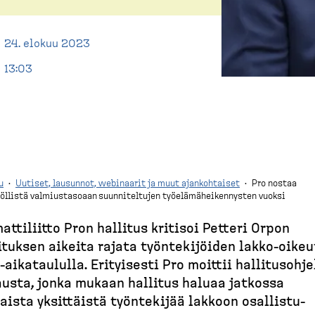
24. elokuu 2023
13:03
u
·
Uutiset, lausunnot, webinaarit ja muut ajankohtaiset
·
Pro nostaa
töllistä valmiustasoaan suunniteltujen työelämäheikennysten vuoksi
tti­liitto Pron hallitus kritisoi Petteri Orpon
ituksen aikeita rajata työnte­ki­jöiden lakko-​oikeu
-​aikataululla. Erityisesti Pro moittii hallitus­oh­je
jausta, jonka mukaan hallitus haluaa jatkossa
aista yksittäistä työntekijää lakkoon osallis­tu­