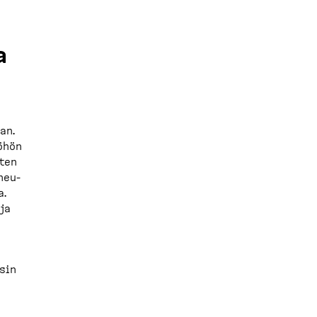
a
an.
yöhön
sten
neu­
a.
 ja
sin