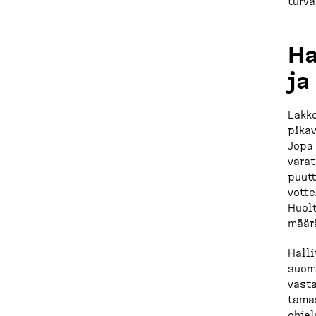
turva
Ha
ja
Lakko
pikav
Jopa 
varat
puutt
vot­t
Huolt
määrä
Halli
suoma
vasta
tamas
ohjel