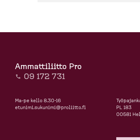
Ammattiliitto Pro
09 172 731
Ma-pe kello 8.30-16
Työpajanka
etunimi.sukunimi@proliitto.fi
PL 183
00581 Hel