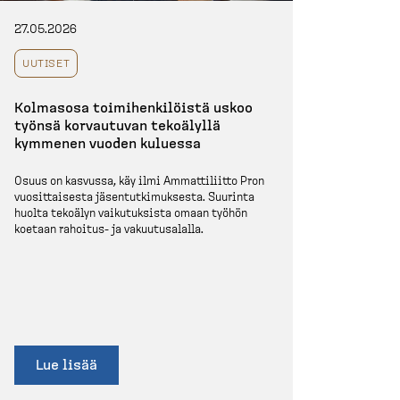
27.05.2026
UUTISET
Kolmasosa toimihen­ki­löistä uskoo
työnsä korvautuvan tekoälyllä
kymmenen vuoden kuluessa
Osuus on kasvussa, käy ilmi Ammatti­liitto Pron
vuosit­taisesta jäsentut­ki­muksesta. Suurinta
huolta tekoälyn vaikutuksista omaan työhön
koetaan rahoitus-​ ja vakuutusalalla.
Lue lisää