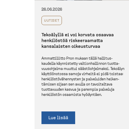
26.06.2026
UUTISET
Tekoälyllä ei voi korvata osaavaa
henkilöstöä riskee­raamatta
kansalaisten oikeus­turvaa
Ammatti­liitto Pron mukaan tällä hallitus­
kaudella käynnistetty valtion­hal­linnon tuotta­
vuus­ohjelma muuttui säästö­oh­jelmaksi. Tekoälyn
käyttöö­notossa samoja virheitä ei pidä toistaa:
henkilös­tö­vä­hen­nysten ja palveluiden heiken­
tämisen sijaan sen avulla on tavoiteltava
tuotta­vuuden kasvua ja parempia palveluja
henkilöstön osaamista hyödyntäen.
Lue lisää