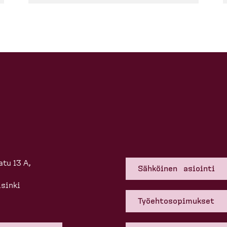
tu 13 A,
Sähköinen asiointi
sinki
Työehto­so­pi­mukset