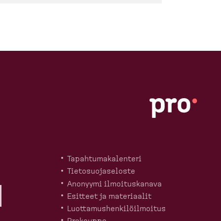
Tapahtu­ma­ka­lenteri
Tietosuo­ja­seloste
Anonyymi ilmoitus­kanava
Esitteet ja materiaalit
Luotta­mus­hen­ki­löil­moitus