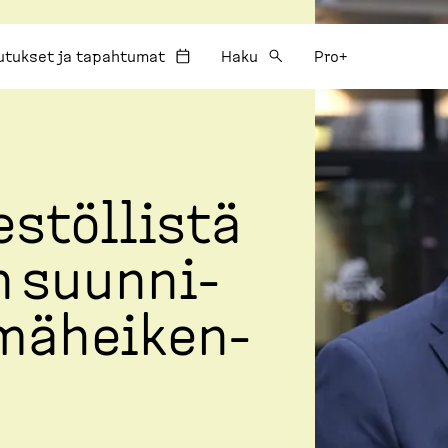
utukset ja tapahtumat
Haku
Pro+
s­töllistä
n suunni­
mä­hei­ken­