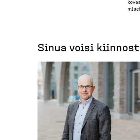
kovaa
misek
Sinua voisi kiinnos