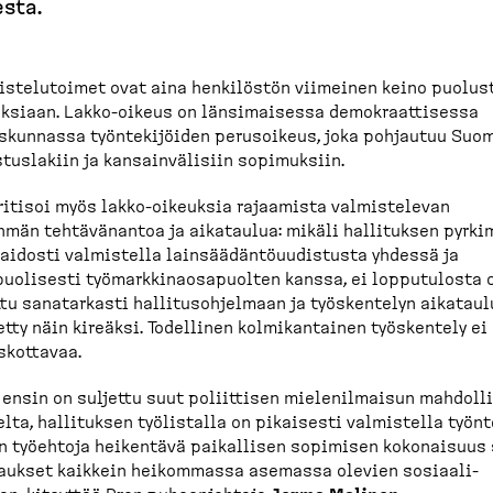
sta.
is­te­lu­toimet ovat aina henkilöstön viimeinen keino puolus
ksiaan. Lakko-​oikeus on länsimaisessa demokraat­tisessa
s­kunnassa työnte­ki­jöiden perusoikeus, joka pohjautuu Suo
tus­lakiin ja kansain­vä­lisiin sopimuksiin.
ritisoi myös lakko-​oikeuksia rajaamista valmis­televan
hmän tehtävänantoa ja aikataulua: mikäli hallituksen pyrki
 aidosti valmistella lainsää­dän­tö­uu­distusta yhdessä ja
uo­lisesti työmark­ki­naos­a­puolten kanssa, ei lopputulosta 
ttu sanatarkasti hallitus­oh­jelmaan ja työskentelyn aikatau
tty näin kireäksi. Todellinen kolmikan­tainen työskentely ei
skottavaa.
 ensin on suljettu suut poliittisen mielenil­maisun mahdol­li
lta, hallituksen työlistalla on pikaisesti valmistella työnte
n työehtoja heikentävä paikallisen sopimisen kokonaisuus
aukset kaikkein heikommassa asemassa olevien sosiaa­li­