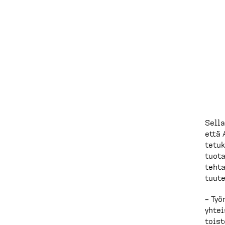
p
o
l
k
u
Sella
että 
tetuk
tuo­t
tehta
tuu­t
– Työ
yhtei
toist