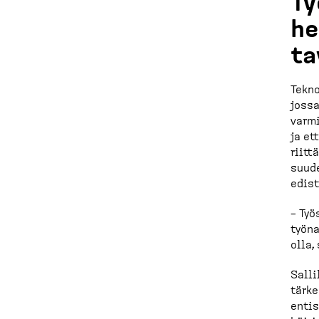
Ty
he
ta
Tekno
jossa
varmi
ja et
riitt
suude
edist
– Työ
työna
olla,
Salli
tärke
entis