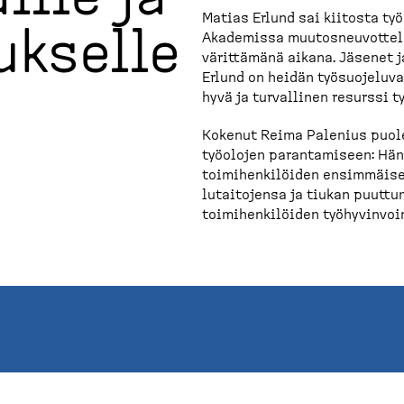
Matias Erlund sai kiitosta ty
ukselle
Akademissa muutos­neu­vot­te­lu
värittämänä aikana. Jäsenet j
Erlund on heidän työsuo­je­lu­va
hyvä ja turvallinen resurssi t
Kokenut Reima Palenius puole
työolojen paranta­miseen: Hän 
toimihen­ki­löiden ensimmäisen
lu­tai­tojensa ja tiukan puut
toimihen­ki­löiden työhyvin­vo