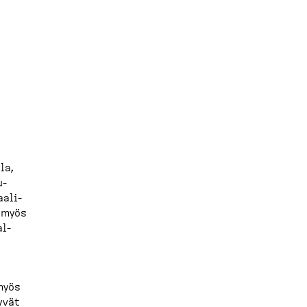
la,
u­
a­li­
a myös
al­
 myös
yvät