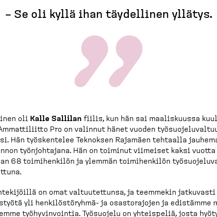
– Se oli kyllä ihan täydellinen yllätys.
inen oli
Kalle Sallilan
fiilis, kun hän sai maalis­kuussa kuul
Ammatti­liitto Pro on valinnut hänet vuoden työsuo­je­lu­val­tu
si. Hän työskentelee Teknoksen Rajamäen tehtaalla jauhema
annon työnjoh­tajana. Hän on toiminut viimeiset kaksi vuott
an 68 toimihenkilön ja ylemmän toimihenkilön työsuo­je­lu­v
ettuna.
nte­ki­jöillä on omat valtuu­tettunsa, ja teemmekin jatkuvasti
styötä yli henkilös­töryhmä-​ ja osasto­rajojen ja edistämme
emme työhyvin­vointia. Työsuojelu on yhteispeliä, josta hyöt