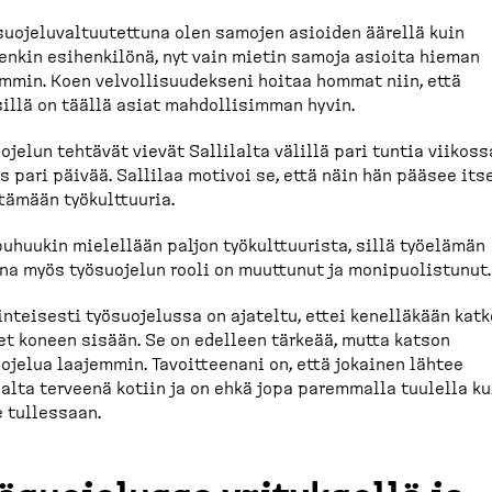
suo­je­lu­val­tuu­tettuna olen samojen asioiden äärellä kuin
nkin esihen­kilönä, nyt vain mietin samoja asioita hieman
mmin. Koen velvol­li­suu­dekseni hoitaa hommat niin, että
illä on täällä asiat mahdol­li­simman hyvin.
ojelun tehtävät vievät Sallilalta välillä pari tuntia viikoss
s pari päivää. Sallilaa motivoi se, että näin hän pääsee its
tämään työkult­tuuria.
uhuukin mielellään paljon työkult­tuurista, sillä työelämän
a myös työsuojelun rooli on muuttunut ja monipuo­listunut.
inteisesti työsuo­jelussa on ajateltu, ettei kenelläkään kat
t koneen sisään. Se on edelleen tärkeää, mutta katson
ojelua laajemmin. Tavoit­teenani on, että jokainen lähtee
alta terveenä kotiin ja on ehkä jopa paremmalla tuulella ku
 tullessaan.