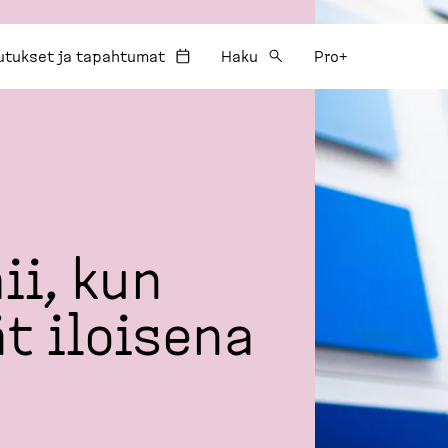
utukset ja tapahtumat
Haku
Pro+
ii, kun
t iloisena