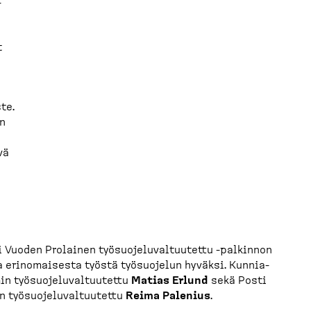
­
t
te.
än
vä
 Vuoden Prolainen työsuo­je­lu­val­tuutettu -​palkinnon
aa erinomaisesta työstä työsuojelun hyväksi. Kunnia­
 työsuo­je­lu­val­tuutettu
Matias Erlund
sekä Posti
 työsuo­je­lu­val­tuutettu
Reima Palenius
.