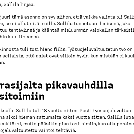
i, Sallila linjaa.
juuri tämä asenne on syy siihen, että vaikka valinta oli Sall
ys, se ei ollut sitä muille. Sallila tunnetaan ihmisenä, joka
tuu tehtäviinsä ja kääntää mieluummin valokeilan tärkeisi
hin kuin itseensä.
kinnosta tuli tosi hieno fiilis. Työsuo­je­lu­val­tuutetun työ on
 sellaista, että asiat ovat silloin hyvin, kun mistään ei kuu
n.
rasijalta pikavauhdilla
sitoimiin
kselle Sallila tuli 18 vuotta sitten. Pesti työsuo­je­lu­val­tuu­
na alkoi hieman sattumalta kaksi vuotta sitten. Sallila lup
en­kilöksi, mutta pääsikin pian tositoimiin, kun alkupe­räin
o­je­lu­val­tuutettu vaihtoi tehtäviä.