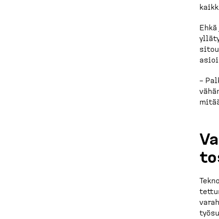
kaikk
Ehkä 
yllät
sitou
asioi
– Pal
vähän
mitää
Va
to
Tekno
tettu
varah
työsu