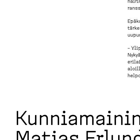
häiri
ranss
Epäko
tärke
uupum
– Yli
Nykyä
erila
aloil
helpo
Kunnia­mai­ni
Matias Erlund