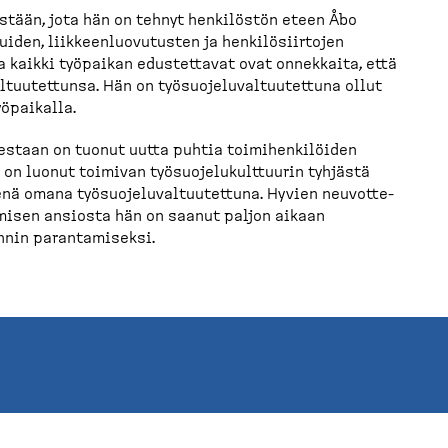
östään, jota hän on tehnyt henkilöstön eteen Åbo
iden, liikkeen­luo­vu­tusten ja henkilö­siirtojen
a kaikki työpaikan edustettavat ovat onnekkaita, että
l­tuu­tettunsa. Hän on työsuo­je­lu­val­tuu­tettuna ollut
yöpaikalla.
staan on tuonut uutta puhtia toimihen­ki­löiden
on luonut toimivan työsuo­je­lu­kult­tuurin tyhjästä
ä omana työsuo­je­lu­val­tuu­tettuna. Hyvien neuvot­te­
tumisen ansiosta hän on saanut paljon aikaan
innin paranta­miseksi.