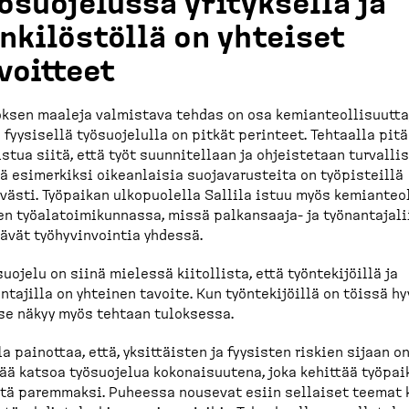
ösuo­jelussa yrityksellä ja
nkilöstöllä on yhteiset
voitteet
ksen maaleja valmistava tehdas on osa kemian­teol­li­suutta
 fyysisellä työsuo­jelulla on pitkät perinteet. Tehtaalla pit
stua siitä, että työt suunni­tellaan ja ohjeis­tetaan turval­li
tä esimerkiksi oikean­laisia suojava­rusteita on työpis­teillä
ävästi. Työpaikan ulkopuolella Sallila istuu myös kemian­teol­
n työala­toi­mi­kunnassa, missä palkansaaja-​ ja työnan­ta­ja­li
ävät työhyvin­vointia yhdessä.
suojelu on siinä mielessä kiitollista, että työnte­ki­jöillä ja
n­tajilla on yhteinen tavoite. Kun työnte­ki­jöillä on töissä h
 se näkyy myös tehtaan tuloksessa.
la painottaa, että, yksittäisten ja fyysisten riskien sijaan o
ää katsoa työsuojelua kokonai­suutena, joka kehittää työpai
tä paremmaksi. Puheessa nousevat esiin sellaiset teemat 