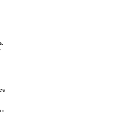
a,
e
kea
in