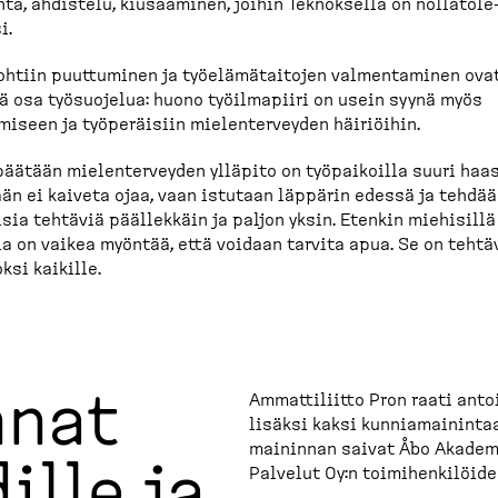
ntä, ahdistelu, kiusaaminen, joihin Teknoksella on nollato­le
i.
htiin puuttuminen ja työelä­mä­taitojen valmen­taminen ova
ä osa työsuojelua: huono työilmapiiri on usein syynä myös
iseen ja työperäisiin mielen­ter­veyden häiriöihin.
päätään mielen­ter­veyden ylläpito on työpai­koilla suuri haas
än ei kaiveta ojaa, vaan istutaan läppärin edessä ja tehdä
isia tehtäviä päällekkäin ja paljon yksin. Etenkin miehisillä
la on vaikea myöntää, että voidaan tarvita apua. Se on tehtä
ksi kaikille.
nnat
Ammatti­liitto Pron raati antoi
lisäksi kaksi kunnia­mai­nint
mai­ninnan saivat Åbo Akademin
ille ja
Palvelut Oy:n toimihen­ki­löiden