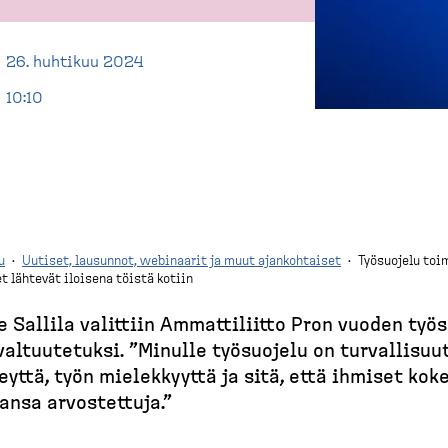
26. huhtikuu 2024
10:10
u
·
Uutiset, lausunnot, webinaarit ja muut ajankohtaiset
·
Työsuojelu toim
t lähtevät iloisena töistä kotiin
e Sallila valittiin Ammatti­liitto Pron vuoden työ
u­val­tuu­tetuksi. ”Minulle työsuojelu on turval­li­suu
eyttä, työn mielek­kyyttä ja sitä, että ihmiset kok
ansa arvostettuja.”