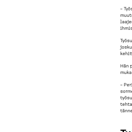
– Työ
muute
laaje
ihmis
Työsu
josku
kehit
Hän p
mukan
– Per
sorme
työsu
tehta
tänne