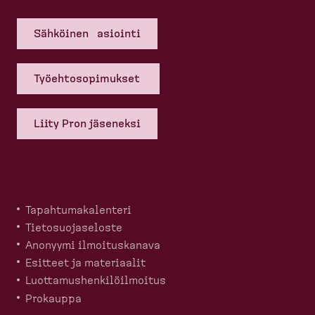
Sähköinen asiointi
Työehto­so­pi­mukset
Liity Pron jäseneksi
Tapahtu­ma­ka­lenteri
Tietosuo­ja­seloste
Anonyymi ilmoitus­kanava
Esitteet ja materiaalit
Luotta­mus­hen­ki­löil­moitus
Prokauppa