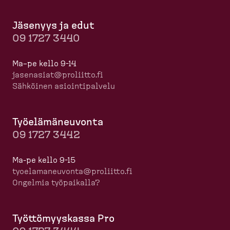
Jäsenyys ja edut
09 1727 3440
Ma–pe kello 9-14
jasenasiat@proliitto.fi
Sähköinen asioin­ti­palvelu
Työelä­mä­neuvonta
09 1727 3442
Ma-pe kello 9-15
tyoela­ma­neuvonta@proliitto.fi
Ongelmia työpaikalla?
Työttö­myyskassa Pro