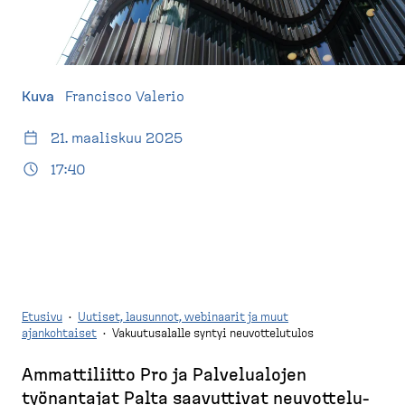
d
t
e
u
s
s
k
i
t
v
Kuva
Francisco Valerio
o
u
21. maaliskuu 2025
p
)
17:40
Etusivu
·
Uutiset, lausunnot, webinaarit ja muut
ajankohtaiset
·
Vakuutusalalle syntyi neuvottelutulos
M
Ammatti­liitto Pro ja Palvelualojen
u
työnantajat Palta saavuttivat neuvot­te­lu­