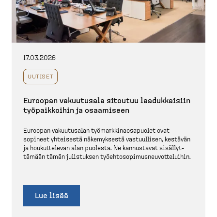
17.03.2026
UUTISET
Euroopan vakuutusala sitoutuu laaduk­kaisiin
työpaik­koihin ja osaamiseen
Euroopan vakuutusalan työmark­ki­naos­a­puolet ovat
sopineet yhteisestä näkemyksestä vastuullisen, kestävän
ja houkut­televan alan puolesta. Ne kannustavat sisällyt­
tämään tämän julistuksen työehto­so­pi­mus­neu­vot­te­luihin.
Lue lisää