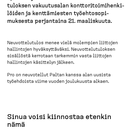
r
tu­loksen vakuutusalan kontto­ri­toi­mi­hen­ki­
u
löiden ja kenttä­miesten työehto­so­pi­
p
muksesta perjantaina 21. maaliskuuta.
o
l
k
Neuvot­te­lutulos menee vielä molempien liittojen
u
hallintojen hyväksyt­täväksi. Neuvot­te­lu­tu­loksen
sisällöstä kerrotaan tarkemmin vasta liittojen
hallintojen käsittelyn jälkeen.
Pro on neuvotellut Paltan kanssa alan uusista
työehdoista viime vuoden joulukuusta alkaen.
Sinua voisi kiinnostaa etenkin
nämä