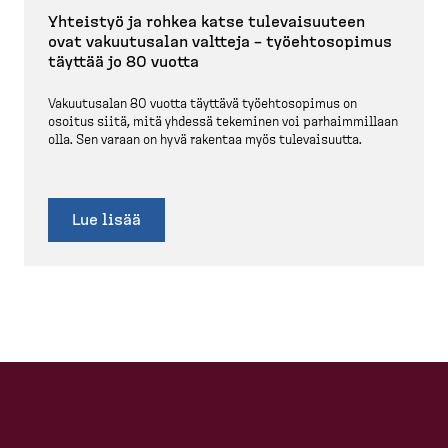
Yhteistyö ja rohkea katse tulevai­suuteen
ovat vakuutusalan valtteja – työehto­sopimus
täyttää jo 80 vuotta
Vakuutusalan 80 vuotta täyttävä työehto­sopimus on
osoitus siitä, mitä yhdessä tekeminen voi parhaim­millaan
olla. Sen varaan on hyvä rakentaa myös tulevai­suutta.
Lue lisää