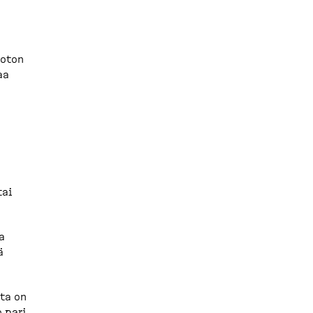
voton
aa
tai
a
ä
sta on
o pari