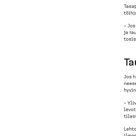
Tasap
töihi
– Jos
ja ra
tosis
Ta
Jos h
neese
hyvin
– Yli
levot
tilas
Lehto
ilmas