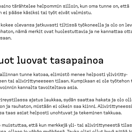
aino tärähtelee helpommin silloin, kun oma tunne on, että
n ei pääse käsiksi tai työt eivät valmistu.
 kokee olevansa jatkuvasti tiltissä työkoneella ja olo on le
uhaton, nämä merkit ovat huoles­tuttavia ja ne kannattaa ott
saan.
uot luovat tasapainoa
allinnan tunne katoaa, elimistö menee helposti ylivirit­ty­
en tai alivirit­ty­neeseen tilaan. Kumpikaan ei ole työtehon 
voinnin kannalta tavoiteltava asia.
vireys­tilassa ajatus laukkaa, sydän saattaa hakata ja olo oll
on ja rauhaton, mistään ei oikein saa kiinni. Alivirit­ty­neess
sa taas asiat helposti unohtuvat ja tekeminen takkuaa.
 muistuttaa, että kun merkkejä yli- tai alivirit­ty­neestä tila
sa, ollaan jo vähän myöhässä. Tauko olisi ollut hyvä pitää j