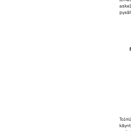
askel
pysäh
Toimi
käynt