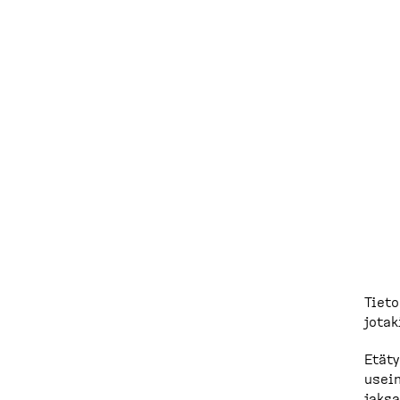
Tieto
jotak
Etäty
usein
jak­s