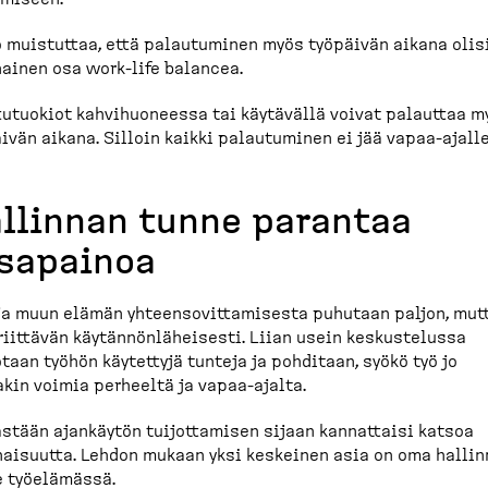
 muistuttaa, että palautuminen myös työpäivän aikana olis
ainen osa work-​life balancea.
tutuokiot kahvihuo­neessa tai käytävällä voivat palauttaa m
ivän aikana. Silloin kaikki palautuminen ei jää vapaa-​ajalle
llinnan tunne parantaa
sapainoa
ja muun elämän yhteen­so­vit­ta­misesta puhutaan paljon, mut
riittävän käytän­nön­lä­heisesti. Liian usein keskus­telussa
taan työhön käytettyjä tunteja ja pohditaan, syökö työ jo
akin voimia perheeltä ja vapaa-​ajalta.
stään ajankäytön tuijot­tamisen sijaan kannattaisi katsoa
ai­suutta. Lehdon mukaan yksi keskeinen asia on oma halli
e työelämässä.