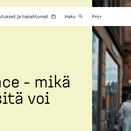
utukset ja tapahtumat
Haku
Pro+
nce - mikä
itä voi