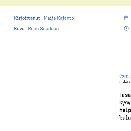
E
(
t
u
d
Kirjoittanut
Maija Kajanto
s
i
Kuva
Ross Sneddon
e
v
s
u
k
t
o
Etusiv
mikä s
p
M
)
Tasa
u
kysy
help
r
bala
u