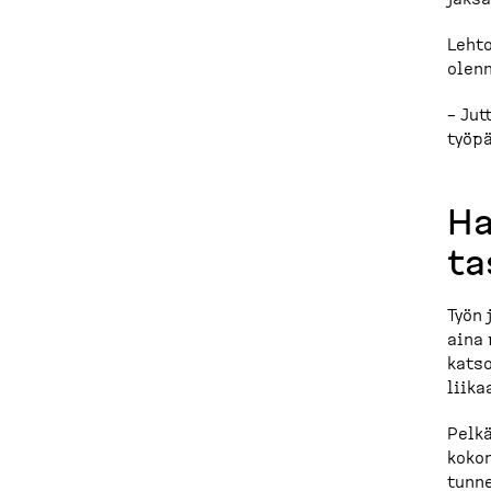
Lehto
olenn
– Jut
työpä
Ha
ta
Työn 
aina 
katso
liika
Pelkä
kokon
tunn