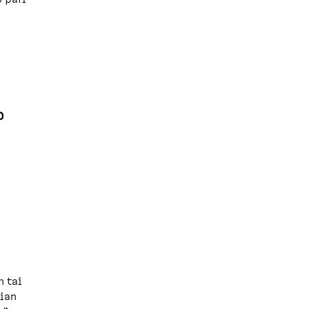
o
n tai
sian