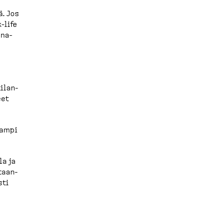
ä. Jos
​life
ona­
­lan­
eet
eampi
la ja
taan­
sti