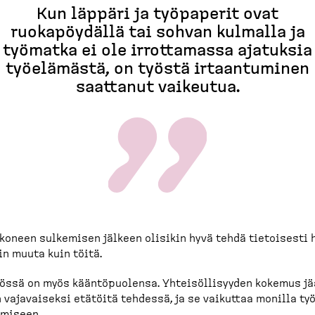
Kun läppäri ja työpaperit ovat
ruokapöydällä tai sohvan kulmalla ja
työmatka ei ole irrottamassa ajatuksia
työelämästä, on työstä irtaan­tuminen
saattanut vaikeutua.
koneen sulkemisen jälkeen olisikin hyvä tehdä tietoisesti 
in muuta kuin töitä.
össä on myös kääntö­puolensa. Yhteisöl­li­syyden kokemus jä
 vajavaiseksi etätöitä tehdessä, ja se vaikuttaa monilla ty
a­miseen.