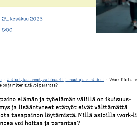
24. kesäkuu 2025
8:00
u
·
Uutiset, lausunnot, webinaarit ja muut ajankohtaiset
·
Work-life bala
e on ja miten sitä voi parantaa?
paino elämän ja työelämän välillä on ikuisuus­
mys ja lisään­tyneet etätyöt eivät välttämättä
ota tasapainon löytämistä. Millä asioilla work-​li
ncea voi hoitaa ja parantaa?