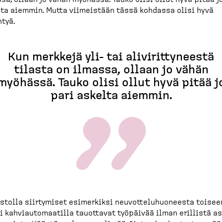
ta aiemmin. Mutta viimeistään tässä kohdassa olisi hyvä
tyä.
Kun merkkejä yli- tai alivirit­ty­neestä
tilasta on ilmassa, ollaan jo vähän
myöhässä. Tauko olisi ollut hyvä pitää j
pari askelta aiemmin.
stolla siirtymiset esimerkiksi neuvot­te­lu­huo­neesta toisee
i kahviau­to­maatilla tauottavat työpäivää ilman erillistä a