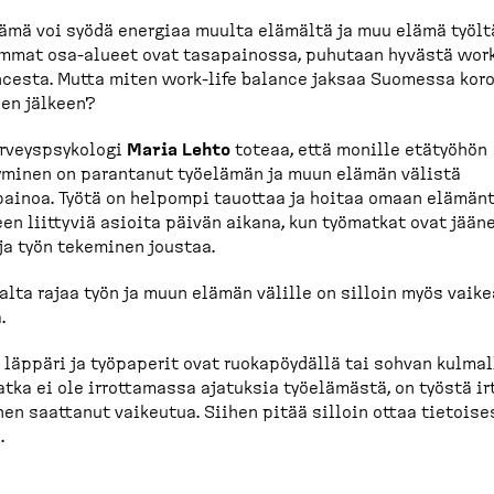
ämä voi syödä energiaa muulta elämältä ja muu elämä työlt
mat osa-​alueet ovat tasapainossa, puhutaan hyvästä work-
cesta. Mutta miten work-​life balance jaksaa Suomessa kor
en jälkeen?
r­veysp­sy­kologi
Maria Lehto
toteaa, että monille etätyöhön
yminen on parantanut työelämän ja muun elämän välistä
ainoa. Työtä on helpompi tauottaa ja hoitaa omaan elämän­ti
en liittyviä asioita päivän aikana, kun työmatkat ovat jään
ja työn tekeminen joustaa.
alta rajaa työn ja muun elämän välille on silloin myös vaik
.
 läppäri ja työpaperit ovat ruokapöydällä tai sohvan kulmal
tka ei ole irrottamassa ajatuksia työelämästä, on työstä ir
en saattanut vaikeutua. Siihen pitää silloin ottaa tietoise
.