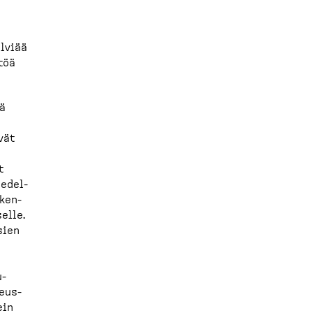
elviää
töä
dä
vät
t
e­del­
iken­
elle.
sien
u­
keus­
ein