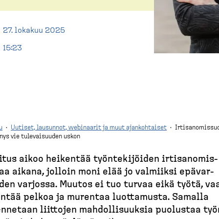
27. lokakuu 2025
15:23
u
·
Uutiset, lausunnot, webinaarit ja muut ajankohtaiset
·
Irtisanomissu
nys vie tulevaisuuden uskon
itus aikoo heikentää työnte­ki­jöiden irtisa­no­mis­
aa aikana, jolloin moni elää jo valmiiksi epävar­
en varjossa. Muutos ei tuo turvaa eikä työtä, va
ntää pelkoa ja murentaa luottamusta. Samalla
nnetaan liittojen mahdol­li­suuksia puolustaa työ