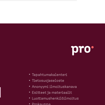
Tapahtu­ma­ka­lenteri
Tietosuo­ja­seloste
Anonyymi ilmoitus­kanava
Esitteet ja materiaalit
Luotta­mus­hen­ki­löil­moitus
Prokauppa