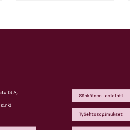
tu 13 A,
Sähköinen asiointi
sinki
Työehto­so­pi­mukset