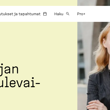
utukset ja tapahtumat
Haku
Pro+
ojan
ulevai­