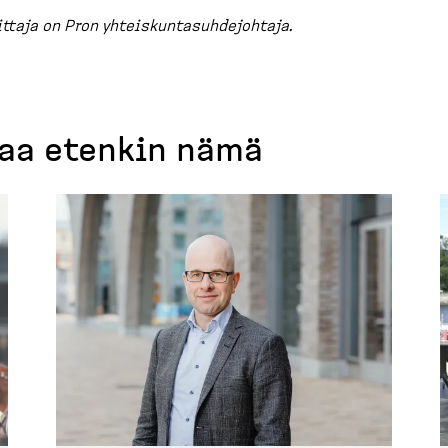
ittaja on Pron yhteis­kun­ta­suh­de­johtaja.
taa etenkin nämä