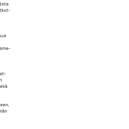
ista
tkot­
uus
s­me­
at­
n
sekä
neen.
ämän