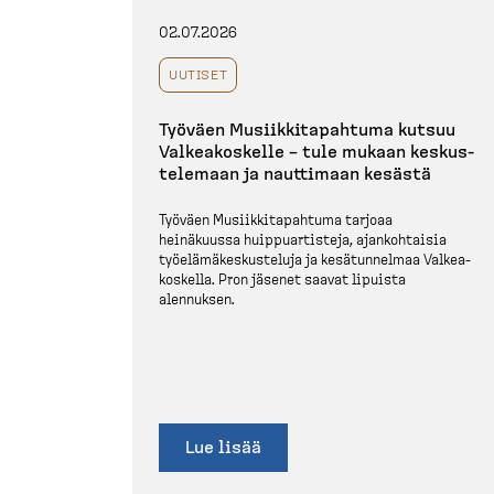
02.07.2026
UUTISET
Työväen Musiik­ki­ta­pahtuma kutsuu
Valkea­koskelle – tule mukaan keskus­
te­lemaan ja nauttimaan kesästä
Työväen Musiik­ki­ta­pahtuma tarjoaa
heinäkuussa huippuar­tisteja, ajankoh­taisia
työelä­mä­kes­kus­teluja ja kesätun­nelmaa Valkea­
koskella. Pron jäsenet saavat lipuista
alennuksen.
Lue lisää