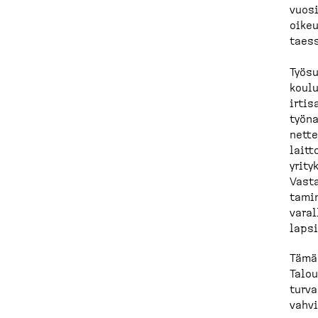
vuosi
oikeu
taes
Työsu
koulu
irtis
työna
nette
laitt
yrity
Vasta
tami
varal
lapsi
Tämä 
Talou
turva
vahvi