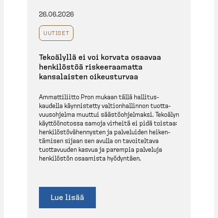
26.06.2026
UUTISET
Tekoälyllä ei voi korvata osaavaa
henkilöstöä riskee­raamatta
kansalaisten oikeus­turvaa
Ammatti­liitto Pron mukaan tällä hallitus­
kaudella käynnistetty valtion­hal­linnon tuotta­
vuus­ohjelma muuttui säästö­oh­jelmaksi. Tekoälyn
käyttöö­notossa samoja virheitä ei pidä toistaa:
henkilös­tö­vä­hen­nysten ja palveluiden heiken­
tämisen sijaan sen avulla on tavoiteltava
tuotta­vuuden kasvua ja parempia palveluja
henkilöstön osaamista hyödyntäen.
Lue lisää