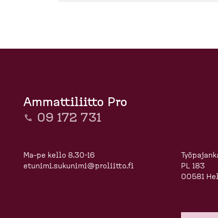
Ammattiliitto Pro
09 172 731
Ma-pe kello 8.30-16
Työpajanka
etunimi.sukunimi@proliitto.fi
PL 183
00581 Hel