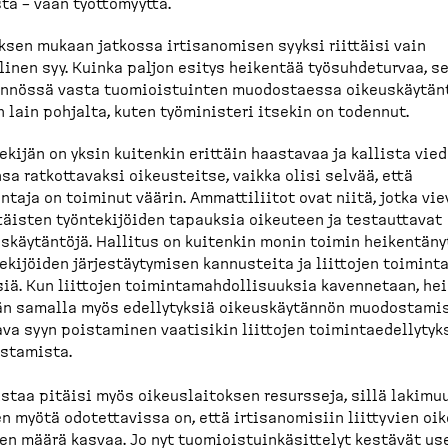
tä – vaan työttö­myyttä.
ksen mukaan jatkossa irtisa­nomisen syyksi riittäisi vain
linen syy. Kuinka paljon esitys heikentää työsuh­de­turvaa, s
nnössä vasta tuomiois­tuinten muodos­taessa oikeus­käy­tän
 lain pohjalta, kuten työministeri itsekin on todennut.
ekijän on yksin kuitenkin erittäin haastavaa ja kallista vie
sa ratkot­tavaksi oikeus­teitse, vaikka olisi selvää, että
ntaja on toiminut väärin. Ammatti­liitot ovat niitä, jotka vie
täisten työnte­ki­jöiden tapauksia oikeuteen ja testauttavat
s­käy­täntöjä. Hallitus on kuitenkin monin toimin heikentäny
e­ki­jöiden järjes­täy­tymisen kannusteita ja liittojen toimin­ta
ksiä. Kun liittojen toimin­ta­mah­dol­li­suuksia kavennetaan, he
n samalla myös edelly­tyksiä oikeus­käy­tännön muodos­ta­mis
va syyn poistaminen vaatisikin liittojen toimin­tae­del­ly­tyk
s­tamista.
staa pitäisi myös oikeus­lai­toksen resursseja, sillä lakimu
n myötä odotet­tavissa on, että irtisa­no­misiin liittyvien oi
jen määrä kasvaa. Jo nyt tuomiois­tuin­kä­sittelyt kestävät us