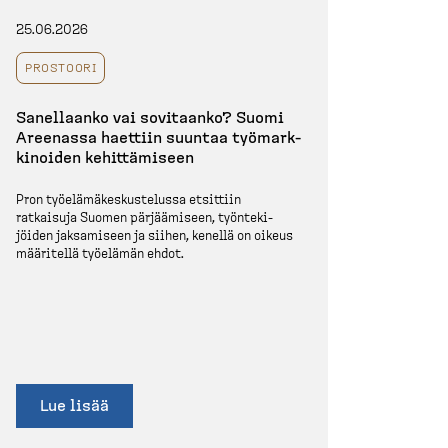
25.06.2026
PROSTOORI
Sanellaanko vai sovitaanko? Suomi
Areenassa haettiin suuntaa työmark­
ki­noiden kehittä­miseen
Pron työelä­mä­kes­kus­telussa etsittiin
ratkaisuja Suomen pärjää­miseen, työnte­ki­
jöiden jaksamiseen ja siihen, kenellä on oikeus
määritellä työelämän ehdot.
Lue lisää