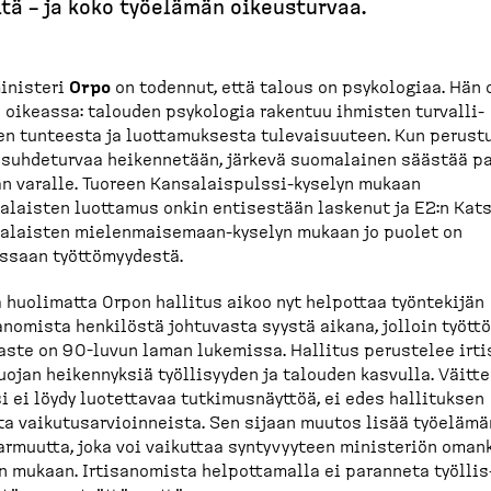
itä – ja koko työelämän oikeus­turvaa.
inisteri
Orpo
on todennut, että talous on psykologiaa. Hän 
 oikeassa: talouden psykologia rakentuu ihmisten turval­li­
n tunteesta ja luotta­muksesta tulevai­suuteen. Kun perust
ösuh­de­turvaa heiken­netään, järkevä suomalainen säästää p
n varalle. Tuoreen Kansalais­pulssi-​kyselyn mukaan
laisten luottamus onkin entisestään laskenut ja E2:n Kat
laisten mielen­mai­semaan-​kyselyn mukaan jo puolet on
ssaan työttö­myydestä.
 huolimatta Orpon hallitus aikoo nyt helpottaa työntekijän
a­nomista henkilöstä johtuvasta syystä aikana, jolloin työttö
ste on 90-​luvun laman lukemissa. Hallitus perustelee irtis
uojan heiken­nyksiä työlli­syyden ja talouden kasvulla. Väitt
i ei löydy luotettavaa tutkimus­näyttöä, ei edes hallituksen
a vaikutusar­vioin­neista. Sen sijaan muutos lisää työelämä
r­muutta, joka voi vaikuttaa syntyvyyteen ministeriön oman
n mukaan. Irtisa­nomista helpot­tamalla ei paranneta työllis