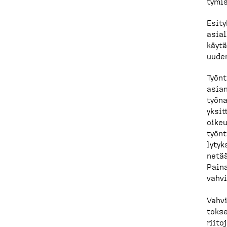
tymis
Esity
asial
käytä
uuden
Työnt
asian
työna
yksit
oikeu
työnt
ly­ty
netää
Paina
vahvi
Vahvi
tokse
riito