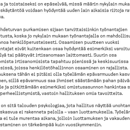
a ja toistaiseksi on epäselvää, missä määrin nykylain muka
s­käy­täntöä voidaan hyödyntää uuden lain aikaisia riitoja ra
sa.
h­de­turvan purkamisen sijaan tarvit­tai­siinkin työnan­tajien
tusta, koska jo nykylain mukaan työnan­tajalla on mahdol­lis
anoa henkilö­pe­rus­teisesti. Osaamisen puutteen vuoksi
ntajat eivät kuitenkaan osaa hyödyntää esimerkiksi varoitu
lyä tai päätyvät irtisa­nomaan laittomasti. Suurin osa
omista irtisa­no­misista tapahtuu pienissä ja keskisuurissa
ksissä, joissa henkilös­tö­hal­linnon osaaminen on rajallista.
uksena tähän ei pitäisi olla työelämän epävar­muuden kasv
nen, sillä epävarmuus saa ihmiset säästämään pahan päivä
le ja pitkit­tämään esimerkiksi omistusa­sunnon hankintaa 
per­heel­lis­tymistä, vastoin hallituksen omia tavoitteita.
on sitä talouden psykologiaa, jota hallitus näyttää unohta
s­kasvua ei rakenneta pelolla – vaan luotta­muksella. Työel
a ei tule murentaa aikana, jolloin luotta­muksen ja vakauden
s­taminen on tärkeämpää kuin vuosikym­meniin.