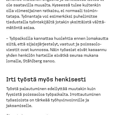
ole saatavilla muualta. Kyseessä tulee kuitenkin
olla viimesi­jainen ratkaisu, ei normaali toimin­
tatapa. Työnantaja voi esimerkiksi puhelimitse
tiedustella työnte­kijältä jotakin yksittäistä välttä­
mätöntä asiaa.
– Työpai­koilla kannattaa huolehtia ennen lomakautta
siitä, että sijais­jär­jestelyt, vastuut ja poissao­lo­
viestit ovat kunnossa. Näin työasiat eivät kasaannu
yhden henkilön harteille eivätkä seuraa mukana
lomalle, Ståhlberg sanoo.
Irti työstä myös henkisesti
Työstä palautuminen edellyttää muutakin kuin
fyysistä poissaoloa työpaikalta. Irrottau­tuminen
työasioista on tärkeää työhyvin­voinnille ja
jaksamiselle.