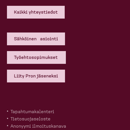
Kaikki yhteys­tiedot
Sähköinen asiointi
Työehto­so­pi­mukset
Liity Pron jäseneksi
Tapahtu­ma­ka­lenteri
Tietosuo­ja­seloste
Anonyymi ilmoitus­kanava