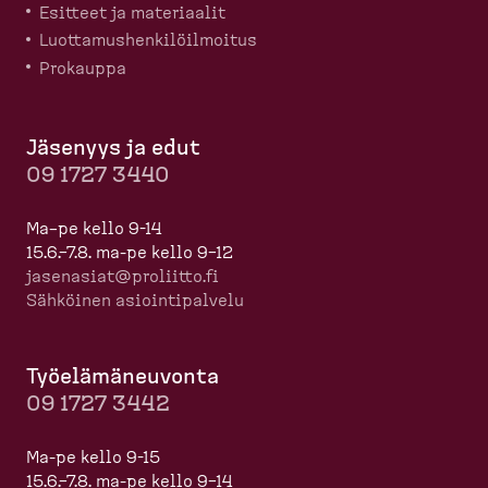
Esitteet ja materiaalit
Luotta­mus­hen­ki­löil­moitus
Prokauppa
Jäsenyys ja edut
09 1727 3440
Ma–pe kello 9-14
15.6.–7.8. ma-pe kello 9–12
jasenasiat@proliitto.fi
Sähköinen asioin­ti­palvelu
Työelä­mä­neuvonta
09 1727 3442
Ma-pe kello 9-15
15.6.–7.8. ma-pe kello 9–14