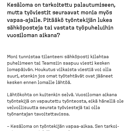
u
Kesäloma on tarkoitettu palautu­miseen,
r
mutta työviestit seuraavat monia myös
u
vapaa-​ajalle. Pitääkö työntekijän lukea
p
sähköposteja tai vastata työpuhe­luihin
o
vuosiloman aikana?
l
k
u
Moni tunnistaa tilanteen: sähköposti kilahtaa
puhelimeen tai Teamsiin saapuu viesti kesken
lomapäivän. Houkutus vilkaista viestiä voi olla
suuri, etenkin jos omat työtehtävät ovat jääneet
kesken ennen lomalle lähtöä.
Lähtökohta on kuitenkin selvä. Vuosiloman aikana
työntekijä on vapautettu työnteosta, eikä hänellä ole
velvol­li­suutta seurata työviestejä tai olla
työnantajan tavoitet­tavissa.
– Kesäloma on työntekijän vapaa-​aikaa. Sen tarkoi­