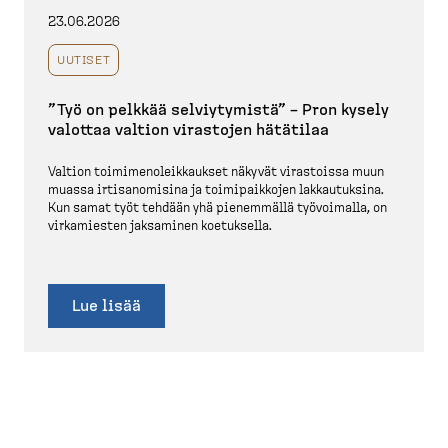
23.06.2026
UUTISET
”Työ on pelkkää selviy­tymistä” – Pron kysely
valottaa valtion virastojen hätätilaa
Valtion toimime­no­leik­kaukset näkyvät virastoissa muun
muassa irtisa­no­misina ja toimipaikkojen lakkau­tuksina.
Kun samat työt tehdään yhä pienemmällä työvoimalla, on
virkamiesten jaksaminen koetuksella.
Lue lisää