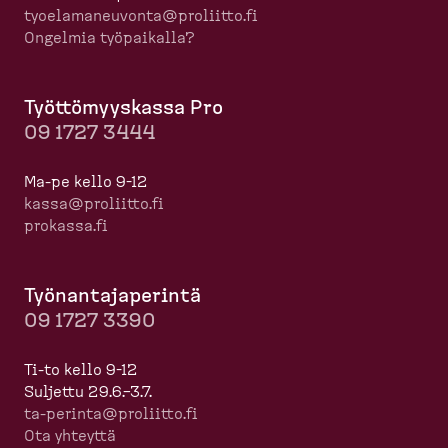
tyoela­ma­neuvonta@proliitto.fi
Ongelmia työpaikalla?
Työttö­myyskassa Pro
09 1727 3444
Ma-pe kello 9-12
kassa@proliitto.fi
prokassa.fi
Työnan­ta­ja­perintä
09 1727 3390
Ti-to kello 9-12
Suljettu 29.6.–3.7.
ta-​perinta@proliitto.fi
Ota yhteyttä