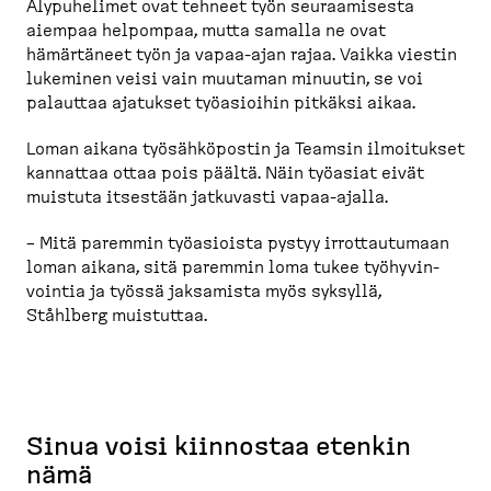
Älypuhelimet ovat tehneet työn seuraa­misesta
aiempaa helpompaa, mutta samalla ne ovat
hämärtäneet työn ja vapaa-​ajan rajaa. Vaikka viestin
lukeminen veisi vain muutaman minuutin, se voi
palauttaa ajatukset työasioihin pitkäksi aikaa.
Loman aikana työsäh­kö­postin ja Teamsin ilmoitukset
kannattaa ottaa pois päältä. Näin työasiat eivät
muistuta itsestään jatkuvasti vapaa-​ajalla.
– Mitä paremmin työasioista pystyy irrottau­tumaan
loman aikana, sitä paremmin loma tukee työhyvin­
vointia ja työssä jaksamista myös syksyllä,
Ståhlberg muistuttaa.
Sinua voisi kiinnostaa etenkin
nämä