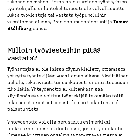
tuksena on mahdol­listaa palautuminen työstä, joten
työnte­kijällä ei lähtökoh­taisesti ole velvol­li­suutta
lukea työviestejä tai vastata työpuhe­luihin
vuosiloman aikana, Pron sopimus­asian­tuntija
Tommi
Ståhlberg
sanoo.
Milloin työvies­teihin pitää
vastata?
Työnantajaa ei ole laissa täysin kielletty ottamasta
yhteyttä työnte­kijään vuosiloman aikana. Yksittäinen
puhelu, teksti­viesti tai sähköposti ei siis itsessään
riko lakia. Yhteydenotto ei kuitenkaan saa
käytännössä velvoittaa työntekijää tekemään töitä
eikä häiritä kohtuut­tomasti loman tarkoitusta eli
palautumista.
Yhteydenotto voi olla perusteltu esimerkiksi
poikkeuk­sel­lisessa tilanteessa, jossa työpaikalla
ilmenee kriittinen ongelma ja tarvittavaa tietoa ei