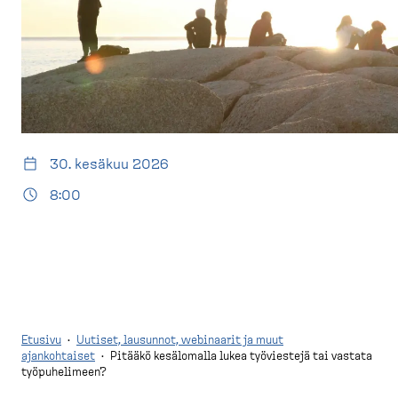
d
t
e
u
s
s
k
i
t
v
o
u
p
)
30. kesäkuu 2026
8:00
Etusivu
·
Uutiset, lausunnot, webinaarit ja muut
ajankohtaiset
·
Pitääkö kesälomalla lukea työviestejä tai vastata
työpuhelimeen?
M