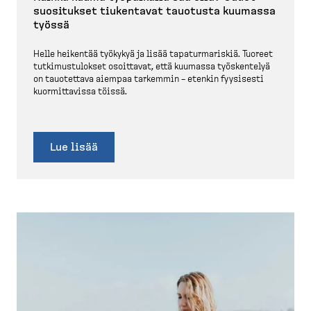
suositukset tiukentavat tauotusta kuumassa
työssä
Helle heikentää työkykyä ja lisää tapatur­ma­riskiä. Tuoreet
tutkimus­tu­lokset osoittavat, että kuumassa työskentelyä
on tauotettava aiempaa tarkemmin – etenkin fyysisesti
kuormit­tavissa töissä.
Lue lisää