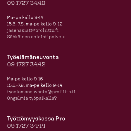
09 1727 3440
Ma–pe kello 9-14
15.6.–7.8. ma-pe kello 9–12
jasenasiat@proliitto.fi
Sähköinen asioin­ti­palvelu
Työelä­mä­neuvonta
09 1727 3442
Ma-pe kello 9-15
15.6.–7.8. ma-pe kello 9–14
tyoela­ma­neuvonta@proliitto.fi
Ongelmia työpaikalla?
Työttö­myyskassa Pro
09 1727 3444