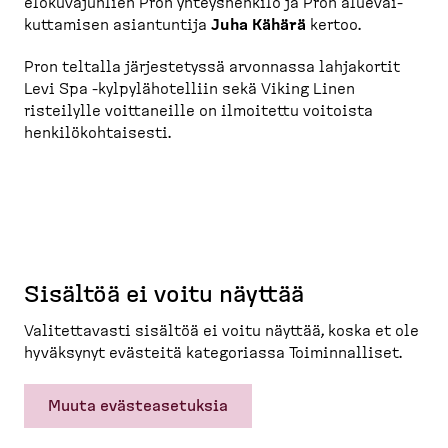
elokuva­juhlien Pron yhteys­henkilö ja Pron aluevai­
kut­tamisen asiantuntija
Juha Kähärä
kertoo.
Pron teltalla järjes­tetyssä arvonnassa lahjakortit
Levi Spa -​kylpylä­ho­telliin sekä Viking Linen
risteilylle voitta­neille on ilmoitettu voitoista
henkilö­koh­taisesti.
Sisältöä ei voitu näyttää
Valitet­tavasti sisältöä ei voitu näyttää, koska et ole
hyväksynyt evästeitä katego­riassa Toimin­nalliset.
Muuta evästeasetuksia