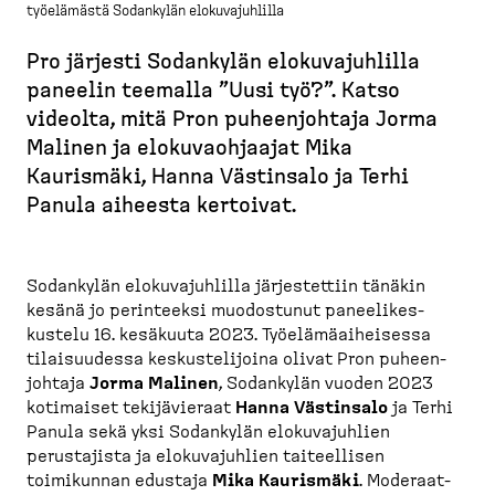
työelämästä Sodankylän elokuvajuhlilla
M
u
Pro järjesti Sodankylän elokuva­juhlilla
r
paneelin teemalla ”Uusi työ?”. Katso
u
videolta, mitä Pron puheen­johtaja Jorma
p
Malinen ja elokuvaoh­jaajat Mika
o
Kaurismäki, Hanna Västinsalo ja Terhi
l
Panula aiheesta kertoivat.
k
u
Sodankylän elokuva­juhlilla järjes­tettiin tänäkin
kesänä jo perinteeksi muodostunut paneeli­kes­
kustelu 16. kesäkuuta 2023. Työelä­mä­ai­heisessa
tilaisuudessa keskus­te­lijoina olivat Pron puheen­
johtaja
Jorma Malinen
, Sodankylän vuoden 2023
kotimaiset tekijä­vieraat
Hanna Västinsalo
ja Terhi
Panula sekä yksi Sodankylän elokuva­juhlien
perustajista ja elokuva­juhlien taiteellisen
toimikunnan edustaja
Mika Kaurismäki
. Moderaat­