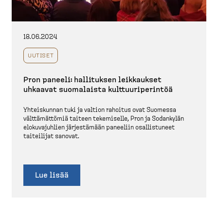
18.06.2024
UUTISET
Pron paneeli: hallituksen leikkaukset
uhkaavat suomalaista kulttuu­ri­pe­rintöä
Yhteis­kunnan tuki ja valtion rahoitus ovat Suomessa
välttä­mättömiä taiteen tekemiselle, Pron ja Sodankylän
elokuva­juhlien järjes­tämään paneeliin osallis­tuneet
taiteilijat sanovat.
Lue lisää