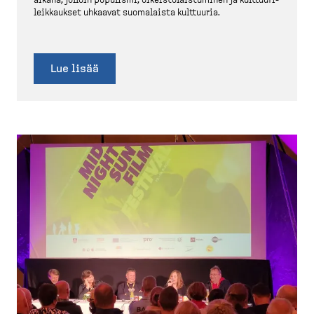
aikana, jolloin populismi, oikeis­to­lais­tuminen ja kulttuu­ri­
leik­kaukset uhkaavat suomalaista kulttuuria.
Lue lisää