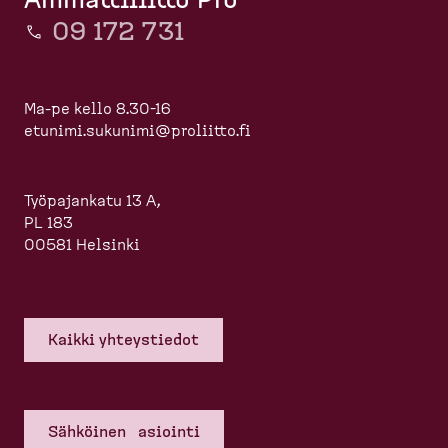
09 172 731
Ma-pe kello 8.30-16
etunimi.sukunimi@proliitto.fi
Työpajankatu 13 A,
PL 183
00581 Helsinki
Kaikki yhteys­tiedot
Sähköinen asiointi