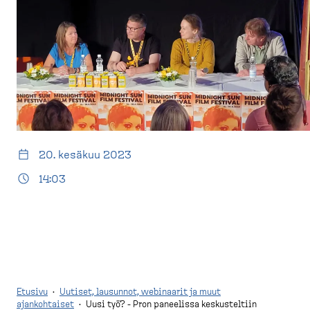
d
t
e
u
s
s
k
i
t
v
o
u
p
)
20. kesäkuu 2023
14:03
Etusivu
·
Uutiset, lausunnot, webinaarit ja muut
ajankohtaiset
·
Uusi työ? - Pron paneelissa keskusteltiin