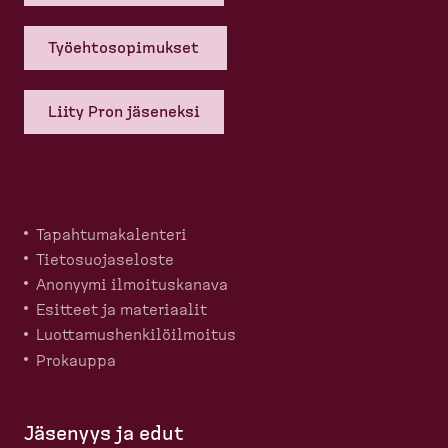
Työehto­so­pi­mukset
Liity Pron jäseneksi
Tapahtu­ma­ka­lenteri
Tietosuo­ja­seloste
Anonyymi ilmoitus­kanava
Esitteet ja materiaalit
Luotta­mus­hen­ki­löil­moitus
Prokauppa
Jäsenyys ja edut