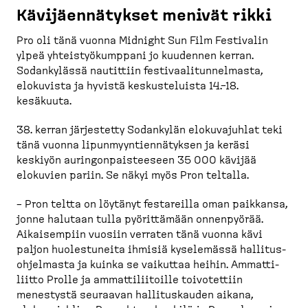
Kävijäen­nä­tykset menivät rikki
Pro oli tänä vuonna Midnight Sun Film Festivalin
ylpeä yhteis­työ­kumppani jo kuudennen kerran.
Sodankylässä nautittiin festivaa­li­tun­nelmasta,
elokuvista ja hyvistä keskus­te­luista 14.–18.
kesäkuuta.
38. kerran järjestetty Sodankylän elokuva­juhlat teki
tänä vuonna lipunmyyn­tien­nä­tyksen ja keräsi
keskiyön auringon­pais­teeseen 35 000 kävijää
elokuvien pariin. Se näkyi myös Pron teltalla.
– Pron teltta on löytänyt festareilla oman paikkansa,
jonne halutaan tulla pyörit­tämään onnenpyörää.
Aikaisempiin vuosiin verraten tänä vuonna kävi
paljon huoles­tuneita ihmisiä kyselemässä hallitus­
oh­jelmasta ja kuinka se vaikuttaa heihin. Ammatti­
liitto Prolle ja ammatti­lii­toille toivotettiin
menestystä seuraavan hallitus­kauden aikana,