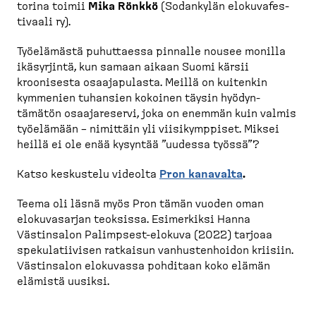
torina toimii
Mika Rönkkö
(Sodankylän elokuva­fes­
tivaali ry).
Työelämästä puhuttaessa pinnalle nousee monilla
ikäsyrjintä, kun samaan aikaan Suomi kärsii
kroonisesta osaaja­pulasta. Meillä on kuitenkin
kymmenien tuhansien kokoinen täysin hyödyn­
tämätön osaaja­reservi, joka on enemmän kuin valmis
työelämään – nimittäin yli viisikymppiset. Miksei
heillä ei ole enää kysyntää ”uudessa työssä”?
Katso keskustelu videolta
Pron kanavalta
.
Teema oli läsnä myös Pron tämän vuoden oman
elokuva­sarjan teoksissa. Esimerkiksi Hanna
Västinsalon Palimpsest-​elokuva (2022) tarjoaa
spekula­tiivisen ratkaisun vanhus­ten­hoidon kriisiin.
Västinsalon elokuvassa pohditaan koko elämän
elämistä uusiksi.