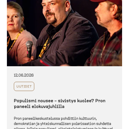
12.06.2026
UUTISET
Populismi nousee – sivistys kuolee? Pron
paneeli elokuva­juhlilla
Pron paneeli­kes­kus­telussa pohdittiin kulttuurin,
demokratian ja yhteis­kun­nallisen polari­saation suhdetta