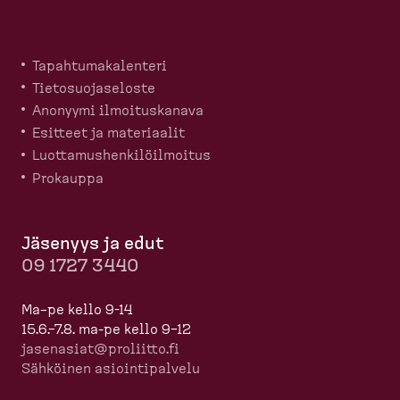
Tapahtu­ma­ka­lenteri
Tietosuo­ja­seloste
Anonyymi ilmoitus­kanava
Esitteet ja materiaalit
Luotta­mus­hen­ki­löil­moitus
Prokauppa
Jäsenyys ja edut
09 1727 3440
Ma–pe kello 9-14
15.6.–7.8. ma-pe kello 9–12
jasenasiat@proliitto.fi
Sähköinen asioin­ti­palvelu