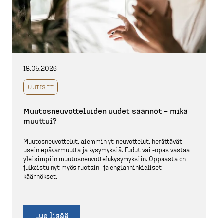
18.05.2026
UUTISET
Muutos­neu­vot­te­luiden uudet säännöt – mikä
muuttui?
Muutos­neu­vottelut, aiemmin yt-​neuvottelut, herättävät
usein epävar­muutta ja kysymyksiä. Fudut vai -opas vastaa
yleisimpiin muutos­neu­vot­te­lu­ky­sy­myksiin. Oppaasta on
julkaistu nyt myös ruotsin-​ ja englan­nin­kieliset
käännökset.
Lue lisää