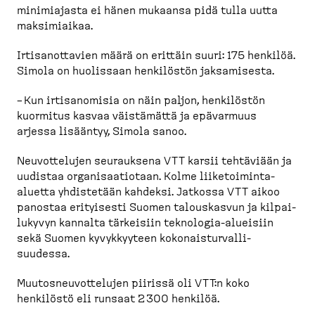
minimiajasta ei hänen mukaansa pidä tulla uutta
maksimiaikaa.
Irtisa­not­tavien määrä on erittäin suuri: 175 henkilöä.
Simola on huolissaan henkilöstön jaksamisesta.
– Kun irtisa­nomisia on näin paljon, henkilöstön
kuormitus kasvaa väistämättä ja epävarmuus
arjessa lisääntyy, Simola sanoo.
Neuvot­telujen seurauksena VTT karsii tehtäviään ja
uudistaa organi­saa­tiotaan. Kolme liiketoiminta-​
aluetta yhdistetään kahdeksi. Jatkossa VTT aikoo
panostaa erityisesti Suomen talous­kasvun ja kilpai­
lukyvyn kannalta tärkeisiin teknologia-​alueisiin
sekä Suomen kyvykkyyteen kokonais­tur­val­li­
suudessa.
Muutos­neu­vot­telujen piirissä oli VTT:n koko
henkilöstö eli runsaat 2 300 henkilöä.