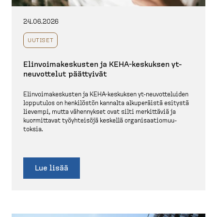
24.06.2026
UUTISET
Elinvoi­ma­kes­kusten ja KEHA-​keskuksen yt-​
neuvottelut päättyivät
Elinvoi­ma­kes­kusten ja KEHA-​keskuksen yt-​neuvot­te­luiden
lopputulos on henkilöstön kannalta alkupe­räistä esitystä
lievempi, mutta vähennykset ovat silti merkittäviä ja
kuormittavat työyhteisöjä keskellä organi­saa­tio­muu­
toksia.
Lue lisää