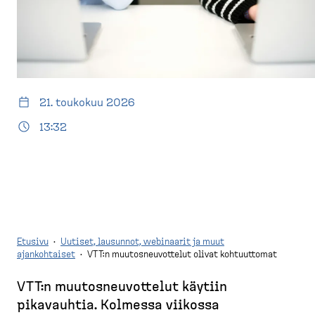
d
t
e
u
s
s
k
i
t
v
o
u
21. toukokuu 2026
p
)
13:32
Etusivu
·
Uutiset, lausunnot, webinaarit ja muut
ajankohtaiset
·
VTT:n muutosneuvottelut olivat kohtuuttomat
M
VTT:n muutos­neu­vottelut käytiin
u
pikavauhtia. Kolmessa viikossa