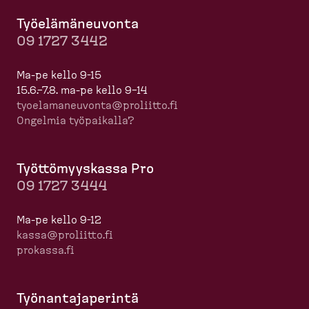
Työelä­mä­neuvonta
09 1727 3442
Ma-pe kello 9-15
15.6.–7.8. ma-pe kello 9–14
tyoela­ma­neuvonta@proliitto.fi
Ongelmia työpaikalla?
Työttö­myyskassa Pro
09 1727 3444
Ma-pe kello 9-12
kassa@proliitto.fi
prokassa.fi
Työnan­ta­ja­perintä