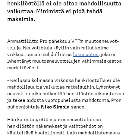
r
henkilöstöllä ei ole aitoa mahdol­li­suutta
u
vaikuttaa. Minimistä ei pidä tehdä
p
maksimia.
o
l
k
Ammatti­liitto Pro paheksuu VTT:n muutos­neu­vot­
u
teluja. Neuvot­teluja käytiin vain reilut kolme
viikkoa. Tämän mahdol­listaa
lakimuutos
, joka on
lyhentänyt muutos­neu­vot­telujen vähimmäis­kestoa
merkit­tävästi.
– Reilussa kolmessa viikossa henkilöstöllä ei ole
mahdol­li­suutta vaikuttaa ratkai­suihin. Lyhentynyt
neuvot­te­luaika heikentää henkilöstön oikeus­turvaa
ja tekee aidosta vuoropu­helusta mahdotonta, Pron
puheen­johtaja
Niko Simola
sanoo.
Hän korostaa, että muutos­neu­vot­te­luissa
henkilöstön näkemykset ja vaihtoehdot on
käsiteltävä huolel­lisesti. Lain mahdol­lis­tamasta