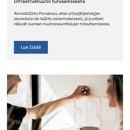
infrastruk­tuurin turvaa­misesta
Ammatti­liitto Pro katsoo, ettei yritys­jär­jes­telyjen
seurauksia ole hallittu asianmu­kaisesti, ja puutteet
näkyvät suoraan muutos­neu­vot­telujen toteut­ta­misessa.
Lue lisää