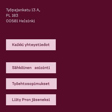
Työpajankatu 13 A,
PL 183
00581 Helsinki
Kaikki yhteys­tiedot
Sähköinen asiointi
Työehto­so­pi­mukset
Liity Pron jäseneksi