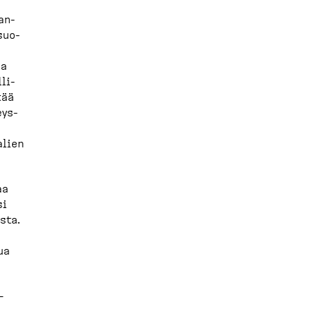
an­
suo­
la
li­
tää
eys­
alien
aa
si
sta.
ua
­