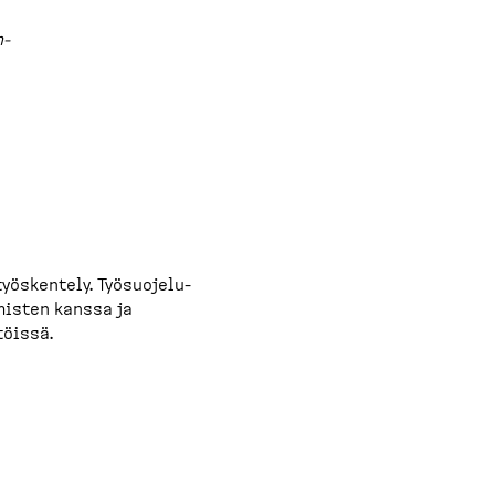
n­
öskentely. Työsuo­je­lu­
hmisten kanssa ja
töissä.