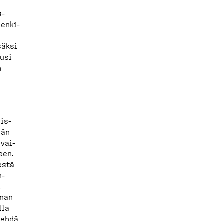
s­
en­ki­
säksi
ausi
n
is­
ään
ovai­
een.
estä
h­
i
nnan
lla
 tehdä