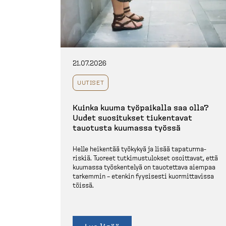
21.07.2026
UUTISET
Kuinka kuuma työpaikalla saa olla?
Uudet suositukset tiukentavat
tauotusta kuumassa työssä
Helle heikentää työkykyä ja lisää tapatur­ma­
riskiä. Tuoreet tutkimus­tu­lokset osoittavat, että
kuumassa työskentelyä on tauotettava aiempaa
tarkemmin – etenkin fyysisesti kuormit­tavissa
töissä.