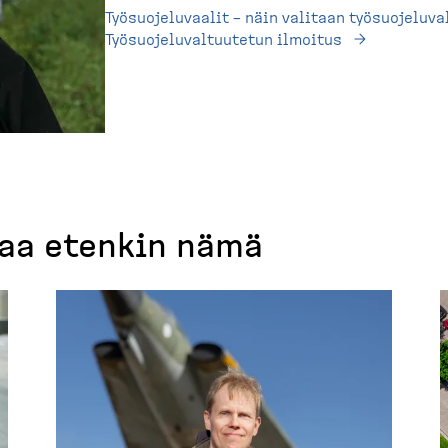
Työsuo­je­lu­vaalit – näin valitaan työsuo­je­lu­va
Työsuo­je­lu­val­tuutetun ilmoitus
taa etenkin nämä