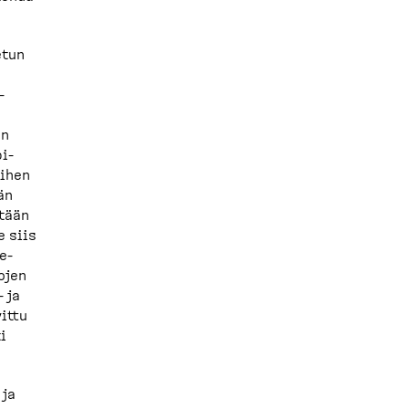
etun
­
en
i­
iihen
än
etään
e siis
e­
ojen
​ ja
vittu
i
 ja