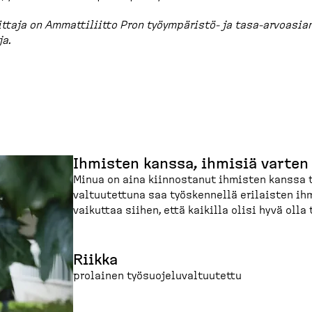
ittaja on Ammatti­liitto Pron työympäristö-​ ja tasa-​arvoasia
ja.
Ihmisten kanssa, ihmisiä varten
Minua on aina kiinnostanut ihmisten kanssa ty
val­tuu­tettuna saa työskennellä erilaisten i
vaikuttaa siihen, että kaikilla olisi hyvä olla 
Riikka
prolainen työsuo­je­lu­val­tuutettu