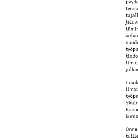
pyyde
työsu
tajal
je­lu
tämin
velvo
suude
työpa
tiedo
ilmoi
jälke
Lisäk
ilmoi
työpa
Yksin
Kanna
kurss
Onnea
tuil