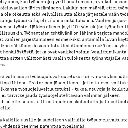
tty apua, kun työnantaja pyrkii puuttumaan ja vaikut­tamaan
o­je­lu­vaalien järjes­tä­miseen. Lakikin sen määrää, ettei työn
la ole oikeutta eikä velvol­li­suutta alkaa järjes­te­lemään työ
­vaaleja työpaikalla, oli tilanne mikä tahansa. Vaalien järjes­
en on työnte­ki­jöiden oikeus ja yli 10 työntekijän työpai­koil
l­li­suuskin. Työnantajan tehtävänä on lähinnä tarjota mahdol­
t vaalien järjes­tä­miseen esimerkiksi antamalla luvan käyt
ikan sähköpostia vaaleista tiedot­ta­miseen sekä antaa yht
t henkilöstöstä, jotka ovat vaalikel­poisia. Vaalitoi­mikunta
ttaa sitten välittömästi vaalin tuloksesta työnan­tajalle va
en.
si valinnasta työsuo­je­lu­val­tuu­tetuksi tai -​varaksi, kannatt
ttaa liittoon. Pro tarjoaa jäsenilleen – jotka tulevat valituk
ikkansa työsuo­je­lu­val­tuu­tetuksi – tukea, neuvoja ja koulutu
 ei tarvitse jäädä työsuo­je­lu­teh­tävään valinnan jälkeen.
ttaa siis seurata liiton tapahtu­ma­ka­lenteria ja ilmoit­taut
eille.
 kaikille uusille ja uudelleen valituille työsuo­je­lu­val­tuu­te
le, yhdessä teemme parempaa työelämää!