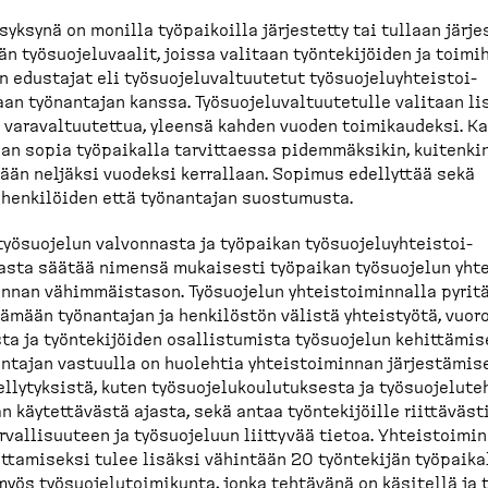
syksynä on monilla työpai­koilla järjestetty tai tullaan järje
n työsuo­je­lu­vaalit, joissa valitaan työnte­ki­jöiden ja toimih
 edustajat eli työsuo­je­lu­val­tuutetut työsuo­je­lu­yh­teis­toi­
an työnantajan kanssa. Työsuo­je­lu­val­tuu­tetulle valitaan li
 varaval­tuu­tettua, yleensä kahden vuoden toimikaudeksi. K
an sopia työpaikalla tarvit­taessa pidemmäksikin, kuitenki
ään neljäksi vuodeksi kerrallaan. Sopimus edellyttää sekä
hen­ki­löiden että työnantajan suostumusta.
työsuojelun valvonnasta ja työpaikan työsuo­je­lu­yh­teis­toi­
sta säätää nimensä mukaisesti työpaikan työsuojelun yhte
innan vähimmäistason. Työsuojelun yhteis­toi­minnalla pyrit
ämään työnantajan ja henkilöstön välistä yhteistyötä, vuor
ta ja työnte­ki­jöiden osallis­tumista työsuojelun kehittä­mis
ntajan vastuulla on huolehtia yhteis­toi­minnan järjes­tä­mis
lly­tyksistä, kuten työsuo­je­lu­kou­lu­tuksesta ja työsuo­je­lu­te
n käytet­tävästä ajasta, sekä antaa työnte­ki­jöille riittäväst
r­val­li­suuteen ja työsuo­jeluun liittyvää tietoa. Yhteis­toi­mi
t­ta­miseksi tulee lisäksi vähintään 20 työntekijän työpaika
myös työsuo­je­lu­toi­mikunta, jonka tehtävänä on käsitellä ja