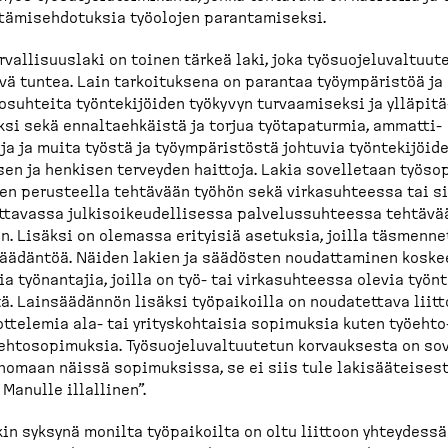
tä­mi­seh­do­tuksia työolojen paranta­miseksi.
r­val­li­suuslaki on toinen tärkeä laki, joka työsuo­je­lu­val­tuut
vä tuntea. Lain tarkoi­tuksena on parantaa työympä­ristöä ja
o­suhteita työnte­ki­jöiden työkyvyn turvaa­miseksi ja ylläpi­tä
si sekä ennaltaeh­käistä ja torjua työtapa­turmia, ammatti­
ja ja muita työstä ja työympä­ristöstä johtuvia työnte­ki­jöid
sen ja henkisen terveyden haittoja. Lakia sovelletaan työsop
n perusteella tehtävään työhön sekä virkasuh­teessa tai s
t­tavassa julkisoi­keu­del­lisessa palvelus­suh­teessa tehtävä
n. Lisäksi on olemassa erityisiä asetuksia, joilla täsmen­n
ää­däntöä. Näiden lakien ja säädösten noudat­taminen koske
ia työnantajia, joilla on työ- tai virkasuh­teessa olevia työnt
tä. Lainsää­dännön lisäksi työpai­koilla on noudatettava liitt
t­telemia ala- tai yritys­koh­taisia sopimuksia kuten työehto-
eh­to­so­pi­muksia. Työsuo­je­lu­val­tuutetun korvauksesta on so
omaan näissä sopimuksissa, se ei siis tule lakisää­teisest
 Manulle illallinen”.
in syksynä monilta työpai­koilta on oltu liittoon yhteydessä