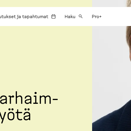
utukset ja tapahtumat
Haku
Pro+
parhaim­
työtä