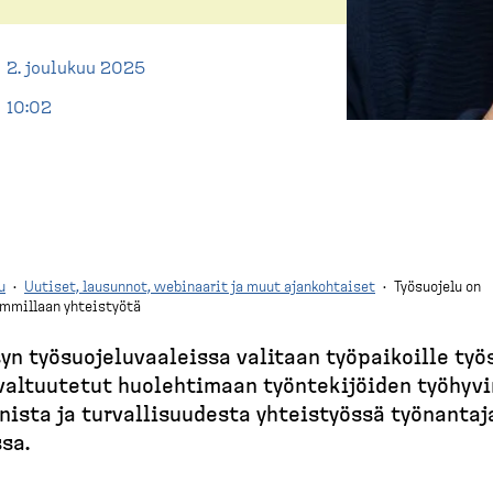
2. joulukuu 2025
10:02
u
·
Uutiset, lausunnot, webinaarit ja muut ajankohtaiset
·
Työsuojelu on
mmillaan yhteistyötä
yn työsuo­je­lu­vaa­leissa valitaan työpai­koille työ
u­val­tuutetut huoleh­timaan työnte­ki­jöiden työhyvi
nista ja turval­li­suudesta yhteis­työssä työnantaj
sa.