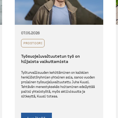
07.05.2026
PROSTOORI
Työsuo­je­lu­val­tuutetun työ on
hiljaista vaikut­tamista
Työtur­val­li­suuden kehittäminen on kaikkien
henkilös­tö­ryhmien yhteinen asia, sanoo vuoden
prolainen työsuo­je­lu­val­tuutettu Juha Kuusi.
Tehtävän menestyksekäs hoitaminen edellyttää
paitsi yhteistyötä, myös aktiivi­suutta ja
sitkeyttä, Kuusi toteaa.