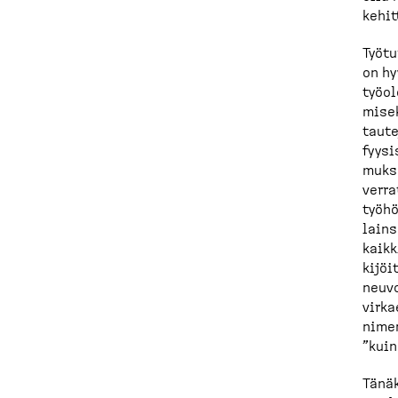
kehit
Työtu
on hy
työol
misek
taute
fyysi
mukse
verra
työhö
lains
kaikk
kijöi
neuvo
virka
nimen
”kuin
Tänäk