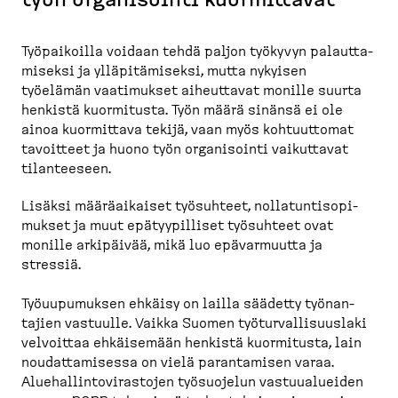
työn organi­sointi kuormittavat
Työpai­koilla voidaan tehdä paljon työkyvyn palaut­ta­
miseksi ja ylläpi­tä­miseksi, mutta nykyisen
työelämän vaatimukset aiheuttavat monille suurta
henkistä kuormitusta. Työn määrä sinänsä ei ole
ainoa kuormittava tekijä, vaan myös kohtuuttomat
tavoitteet ja huono työn organi­sointi vaikuttavat
tilanteeseen.
Lisäksi määräai­kaiset työsuhteet, nollatun­ti­so­pi­
mukset ja muut epätyy­pilliset työsuhteet ovat
monille arkipäivää, mikä luo epävar­muutta ja
stressiä.
Työuupu­muksen ehkäisy on lailla säädetty työnan­
tajien vastuulle. Vaikka Suomen työtur­val­li­suuslaki
velvoittaa ehkäisemään henkistä kuormitusta, lain
noudat­ta­misessa on vielä parantamisen varaa.
Aluehal­lin­to­vi­rastojen työsuojelun vastuu­alueiden