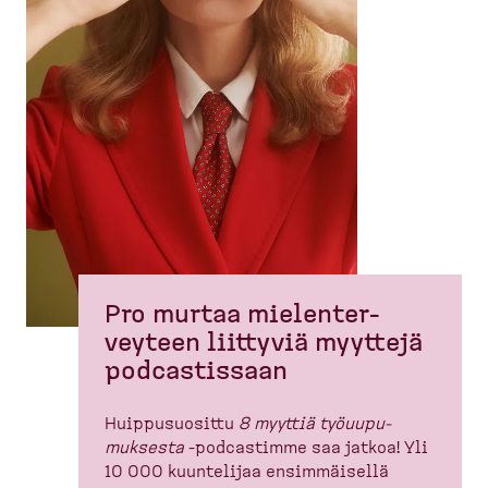
Pro murtaa mielen­ter­
veyteen liittyviä myyttejä
podcas­tissaan
Huippusuosittu
8 myyttiä työuupu­
muksesta
-​podcastimme saa jatkoa! Yli
10 000 kuuntelijaa ensimmäisellä