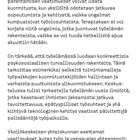
parantamisen vaatimukset voivat lisätä
kuormitusta, kun yksilöltä odotetaan jatkuvaa
sopeutumista ja kehitystä, vaikka ongelmat
kumpuaisivat työolo­suh­teista. Terapiakaan ei voi
korjata niitä ongelmia, jotka juontuvat työelämän
rakenteista, vaikka se voi tuoda hetkellistä apua
akuuttiin hätään.
On tärkeää, että työelämässä luodaan konkreettisia
psykoso­si­aalisen turval­li­suuden rakenteita. Tämä
tarkoittaa esimerkiksi selkeitä toimin­ta­malleja
työpaikkojen kuormi­tus­te­ki­jöiden hallintaan ja
varhaista puuttumista ylikuor­mi­tukseen. Keskus­
telussa tulisi tarkastella työelämän uusia ilmiöitä,
jotka haastavat ihmisten jaksamista: jatkuva
tavoitet­tavuus, epätyy­pilliset työsuhteet ja yhä
kiihtyvä teknologinen kehitys vaativat päivitettyjä
pelisääntöjä työpai­koille.
Yksilö­kes­keisen yhteis­kunnan asettamat
vaatimukset, kuten työn ja vapaa-​ajan yhteen­so­vit­