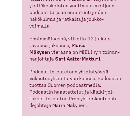
yksilö­kes­keisten vaatimusten sijaan
podcast tarjoaa asiantun­ti­joiden
näkökulmia ja ratkaisuja joukko­
voimalla.
Ensimmäisessä, viikolla 42 julkais­
tavassa jaksossa,
Maria
Mäkysen
vieraana on MIELI ry:n toimin­
nan­johtaja
Sari Aalto-​Matturi
.
Podcast toteutetaan yhteis­työssä
Vakuutusyhtiö Turvan kanssa. Podcastin
tuottaa Suomen podcastmedia.
Podcastin haastattelut ja käsikir­joi­
tukset toteuttaa Pron yhteis­kun­ta­suh­
de­johtaja Maria Mäkynen.