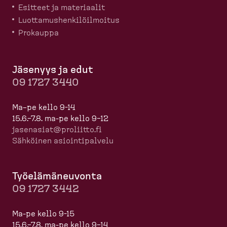
Esitteet ja materiaalit
Luotta­mus­hen­ki­löil­moitus
Prokauppa
Jäsenyys ja edut
09 1727 3440
Ma–pe kello 9-14
15.6.–7.8. ma-pe kello 9–12
jasenasiat@proliitto.fi
Sähköinen asioin­ti­palvelu
Työelä­mä­neuvonta
09 1727 3442
Ma-pe kello 9-15
15.6.–7.8. ma-pe kello 9–14