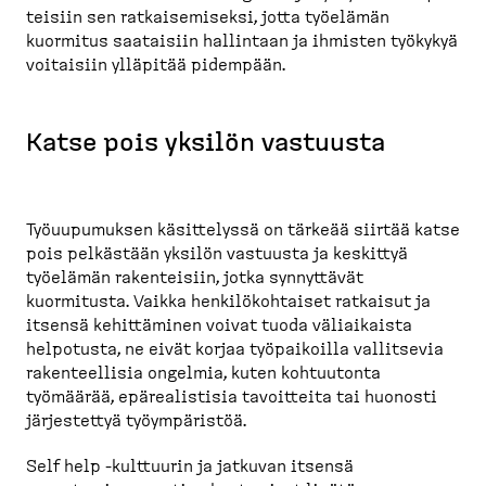
teisiin sen ratkai­se­miseksi, jotta työelämän
kuormitus saataisiin hallintaan ja ihmisten työkykyä
voitaisiin ylläpitää pidempään.
Katse pois yksilön vastuusta
Työuupu­muksen käsittelyssä on tärkeää siirtää katse
pois pelkästään yksilön vastuusta ja keskittyä
työelämän rakenteisiin, jotka synnyttävät
kuormitusta. Vaikka henkilö­koh­taiset ratkaisut ja
itsensä kehittäminen voivat tuoda väliai­kaista
helpotusta, ne eivät korjaa työpai­koilla vallitsevia
rakenteellisia ongelmia, kuten kohtuutonta
työmäärää, epärea­listisia tavoitteita tai huonosti
järjes­tettyä työympä­ristöä.
Self help -​kulttuurin ja jatkuvan itsensä