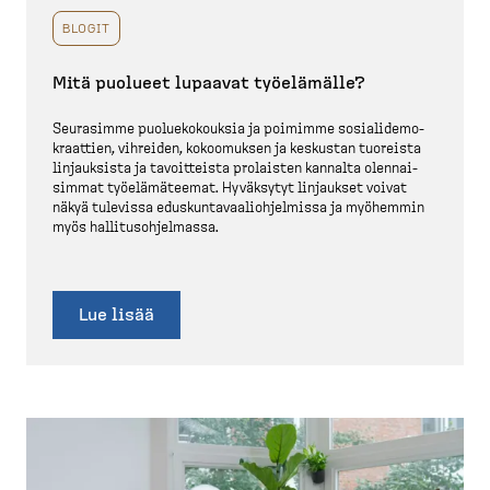
BLOGIT
Mitä puolueet lupaavat työelämälle?
Seurasimme puolue­ko­kouksia ja poimimme sosiali­de­mo­
kraattien, vihreiden, kokoomuksen ja keskustan tuoreista
linjauksista ja tavoit­teista prolaisten kannalta olennai­
simmat työelä­mä­teemat. Hyväksytyt linjaukset voivat
näkyä tulevissa eduskun­ta­vaa­lioh­jelmissa ja myöhemmin
myös hallitus­oh­jelmassa.
Lue lisää