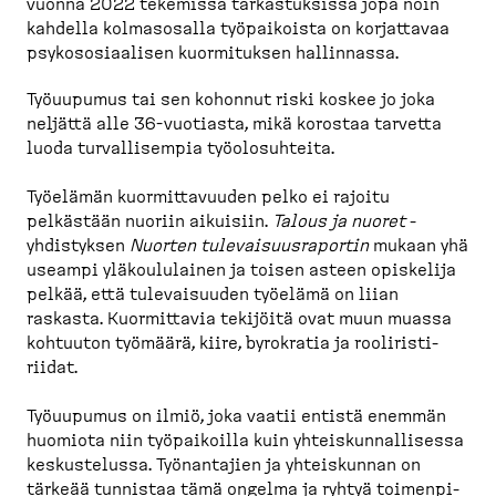
vuonna 2022 tekemissä tarkas­tuksissa jopa noin
kahdella kolmas­osalla työpai­koista on korjattavaa
psykoso­si­aalisen kuormi­tuksen hallinnassa.
Työuupumus tai sen kohonnut riski koskee jo joka
neljättä alle 36-​vuotiasta, mikä korostaa tarvetta
luoda turval­li­sempia työolo­suhteita.
Työelämän kuormit­ta­vuuden pelko ei rajoitu
pelkästään nuoriin aikuisiin.
Talous ja nuoret
-​
yhdistyksen
Nuorten tulevai­suus­ra­portin
mukaan yhä
useampi yläkou­lu­lainen ja toisen asteen opiskelija
pelkää, että tulevai­suuden työelämä on liian
raskasta. Kuormittavia tekijöitä ovat muun muassa
kohtuuton työmäärä, kiire, byrokratia ja rooliris­ti­
riidat.
Työuupumus on ilmiö, joka vaatii entistä enemmän
huomiota niin työpai­koilla kuin yhteis­kun­nal­lisessa
keskus­telussa. Työnan­tajien ja yhteis­kunnan on
tärkeää tunnistaa tämä ongelma ja ryhtyä toimen­pi­