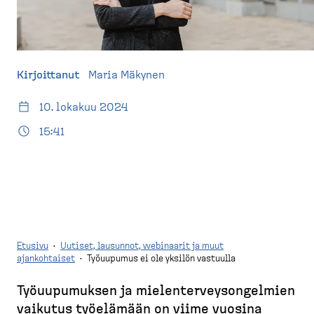
d
t
e
u
s
s
k
i
t
v
Kirjoittanut
Maria Mäkynen
o
u
10. lokakuu 2024
p
)
15:41
Etusivu
·
Uutiset, lausunnot, webinaarit ja muut
ajankohtaiset
·
Työuupumus ei ole yksilön vastuulla
M
Työuupu­muksen ja mielen­ter­vey­son­gelmien
u
vaikutus työelämään on viime vuosina