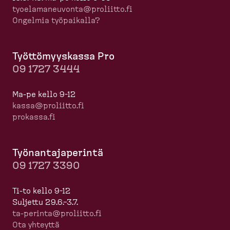
tyoela­ma­neuvonta@proliitto.fi
Ongelmia työpaikalla?
Työttö­myyskassa Pro
09 1727 3444
Ma-pe kello 9-12
kassa@proliitto.fi
prokassa.fi
Työnan­ta­ja­perintä
09 1727 3390
Ti-to kello 9-12
Suljettu 29.6.–3.7.
ta-​perinta@proliitto.fi
Ota yhteyttä