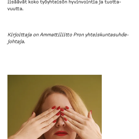
lisäävät koko työyhteisön hyvinvointia ja tuotta­
vuutta.
Kirjoittaja on Ammatti­liitto Pron yhteis­kun­ta­suh­de­
johtaja.