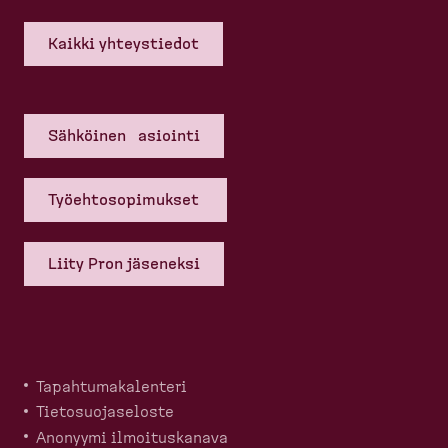
Kaikki yhteys­tiedot
Sähköinen asiointi
Työehto­so­pi­mukset
Liity Pron jäseneksi
Tapahtu­ma­ka­lenteri
Tietosuo­ja­seloste
Anonyymi ilmoitus­kanava