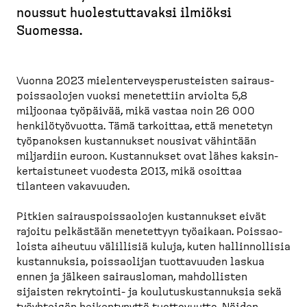
r
noussut huoles­tut­tavaksi ilmiöksi
u
Suomessa.
p
o
l
Vuonna 2023 mielen­ter­veys­pe­rus­teisten sairaus­
k
pois­saolojen vuoksi menetettiin arviolta 5,8
u
miljoonaa työpäivää, mikä vastaa noin 26 000
henkilö­työ­vuotta. Tämä tarkoittaa, että menetetyn
työpanoksen kustan­nukset nousivat vähintään
miljardiin euroon. Kustan­nukset ovat lähes kaksin­
ker­tais­tuneet vuodesta 2013, mikä osoittaa
tilanteen vakavuuden.
Pitkien sairaus­pois­saolojen kustan­nukset eivät
rajoitu pelkästään menetettyyn työaikaan. Poissao­
loista aiheutuu välillisiä kuluja, kuten hallin­nollisia
kustan­nuksia, poissaolijan tuotta­vuuden laskua
ennen ja jälkeen sairausloman, mahdol­listen
sijaisten rekrytointi-​ ja koulutus­kus­tan­nuksia sekä