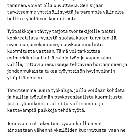
taminen, voivat olla uuvuttavia. Sen sijaan
tarvitsemme yhteisöl­li­syyttä ja parempia välineitä
hallita työelämän kuormitusta.
Työpaikkojen täytyy tarjota työnte­ki­jöille paitsi
konkreettista fyysistä suojaa, kuten turvakenkiä,
myös suojame­ka­nismeja psykoso­si­aalista
kuormitusta vastaan. Tämä voi tarkoittaa
esimerkiksi selkeitä rajoja työn ja vapaa-​ajan
välille, riittäviä resursseja tehtävien hoitamiseen ja
johdon­mu­kaista tukea työyhteisön hyvinvoinnin
ylläpi­tä­miseen.
Tarvitsemme uusia työkaluja, joilla voidaan kohdata
ja hallita työelämän psykoso­si­aalista kuormitusta,
jotta työpai­koista tulisi turval­li­sempia ja
kestävämpiä paikkoja tehdä työtä.
Toimivammat rakenteet työpai­koilla eivät
ainoastaan vähennä yksilöiden kuormitusta, vaan ne