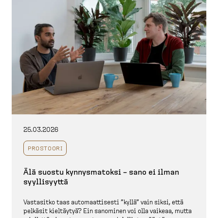
25.03.2026
PROSTOORI
Älä suostu kynnys­matoksi – sano ei ilman
syylli­syyttä
Vastasitko taas automaat­tisesti ”kyllä” vain siksi, että
pelkäsit kieltäytyä? Ein sanominen voi olla vaikeaa, mutta