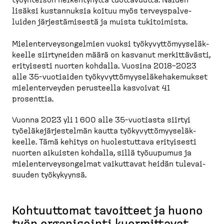
työyhteisön heiken­tynyttä tuotta­vuutta. Näiden
lisäksi kustan­nuksia koituu myös terveys­pal­ve­
luiden järjes­tä­misestä ja muista tukitoimista.
Mielen­ter­vey­son­gelmien vuoksi työkyvyt­tö­myy­se­läk­
keelle siirty­neiden määrä on kasvanut merkit­tävästi,
erityisesti nuorten kohdalla. Vuosina 2018–2023
alle 35-​vuotiaiden työkyvyt­tö­myy­se­lä­ke­ha­ke­mukset
mielen­ter­veyden perusteella kasvoivat 41
prosenttia.
Vuonna 2023 yli 1 600 alle 35-​vuotiasta siirtyi
työelä­ke­jär­jes­telmän kautta työkyvyt­tö­myy­se­läk­
keelle. Tämä kehitys on huoles­tuttava erityisesti
nuorten aikuisten kohdalla, sillä työuupumus ja
mielen­ter­vey­son­gelmat vaikuttavat heidän tulevai­
suuden työkykyynsä.
Kohtuuttomat tavoitteet ja huono