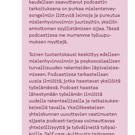
kaudellaan saavuttanut podcastin
tarkoi­tuksena on purkaa mielen­ter­vey­
son­gelmiin liittyviä leimoja ja pureutua
mielen­hy­vin­voinnin juurisyihin, yksilön
armottoman syyllis­tämisen sijaa. Tässä
podcastissa me murramme työuupu­
muksen myyttejä.
Toinen tuotan­tokausi keskittyy edelleen
mielen­hy­vin­voinnin ja psykoso­si­aalisen
turval­li­suuden rakenteiden läpiva­lai­se­
miseen. Podcastissa tarkas­tellaan
uusia ilmiöitä, jotka haastavat yksilöitä
työelämässä. Podcast haastaa
lähestymään työelämän ilmiöitä
uudella rakenteel­lisella ja ratkai­su­kes­
keisellä tavalla. Yksilö­kes­keisen
yhteis­kunnan uuvuttavien vaatimusten
sijasta podcast-​tarjoaa voimauttavaa
yhteisöl­li­syyttä ja työvälineitä työpai­
koille. Self care -​kulttuurin tarjoaman