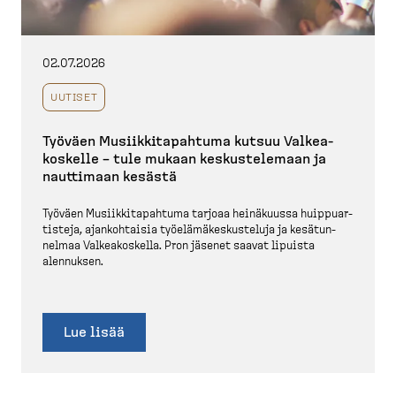
02.07.2026
UUTISET
Työväen Musiik­ki­ta­pahtuma kutsuu Valkea­
koskelle – tule mukaan keskus­te­lemaan ja
nauttimaan kesästä
Työväen Musiik­ki­ta­pahtuma tarjoaa heinäkuussa huippuar­
tisteja, ajankoh­taisia työelä­mä­kes­kus­teluja ja kesätun­
nelmaa Valkea­koskella. Pron jäsenet saavat lipuista
alennuksen.
Lue lisää