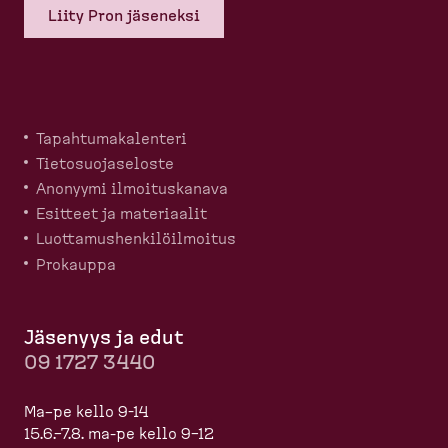
Liity Pron jäseneksi
Tapahtu­ma­ka­lenteri
Tietosuo­ja­seloste
Anonyymi ilmoitus­kanava
Esitteet ja materiaalit
Luotta­mus­hen­ki­löil­moitus
Prokauppa
Jäsenyys ja edut
09 1727 3440
Ma–pe kello 9-14
15.6.–7.8. ma-pe kello 9–12