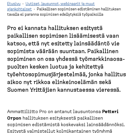
Etusivu
·
Uutiset, lausunnot, webinaarit ja muut
ajankohtaiset
·
Paikallisen sopimisen edistäminen hallituksen
tavalla ei paranna sopimisen edellytyksiä työpaikoilla
M
u
Pro ei kannata hallituksen esitystä
r
paikallisen sopimisen lisäämisestä vaan
u
katsoo, että nyt esitetty lainsäädäntö vie
p
sopimista väärään suuntaan. Paikallinen
o
sopiminen on osa yhdessä työmark­ki­naos­a­
l
puolten kesken luotua ja kehitettyä
k
työehto­so­pi­mus­jär­jes­telmää, jonka hallitus
u
aikoo nyt rikkoa elinkei­noelämän sekä
Suomen Yrittäjien kannus­taessa vieressä.
Ammattiliitto Pro on antanut lausuntonsa
Petteri
Orpon
hallituksen esityksestä paikallisen
sopimisen edistämistä koskevaksi lainsäädännöksi.
Esitystä valmistellut kolmikantainen työryhmä