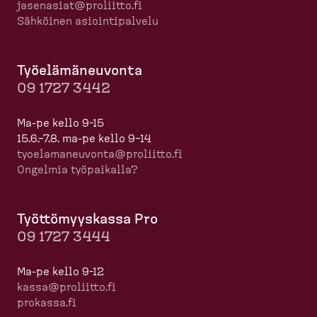
jasenasiat@proliitto.fi
Sähköinen asioin­ti­palvelu
Työelä­mä­neuvonta
09 1727 3442
Ma-pe kello 9-15
15.6.–7.8. ma-pe kello 9–14
tyoela­ma­neuvonta@proliitto.fi
Ongelmia työpaikalla?
Työttö­myyskassa Pro
09 1727 3444
Ma-pe kello 9-12
kassa@proliitto.fi
prokassa.fi