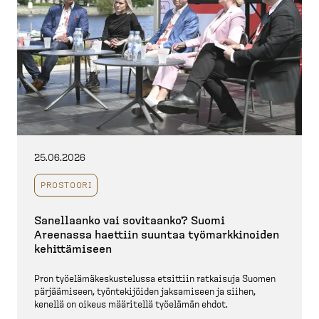
25.06.2026
PROSTOORI
Sanellaanko vai sovitaanko? Suomi
Areenassa haettiin suuntaa työmark­ki­noiden
kehittä­miseen
Pron työelä­mä­kes­kus­telussa etsittiin ratkaisuja Suomen
pärjää­miseen, työnte­ki­jöiden jaksamiseen ja siihen,
kenellä on oikeus määritellä työelämän ehdot.