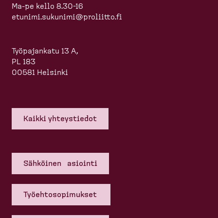
Ma-pe kello 8.30-16
etunimi.sukunimi@proliitto.fi
Työpajankatu 13 A,
PL 183
00581 Helsinki
Kaikki yhteys­tiedot
Sähköinen asiointi
Työehto­so­pi­mukset