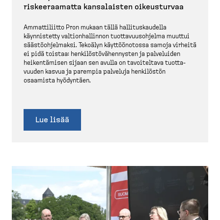
riskee­raamatta kansalaisten oikeus­turvaa
Ammatti­liitto Pron mukaan tällä hallitus­kaudella
käynnistetty valtion­hal­linnon tuotta­vuus­ohjelma muuttui
säästö­oh­jelmaksi. Tekoälyn käyttöö­notossa samoja virheitä
ei pidä toistaa: henkilös­tö­vä­hen­nysten ja palveluiden
heiken­tämisen sijaan sen avulla on tavoiteltava tuotta­
vuuden kasvua ja parempia palveluja henkilöstön
osaamista hyödyntäen.
Lue lisää