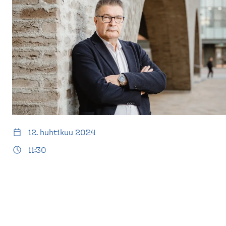
d
t
e
u
s
s
k
i
t
v
o
u
p
)
12. huhtikuu 2024
11:30