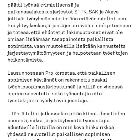
päätti työnsä erimielisensä ja
palkansaajakeskusjärjestöt STTK, SAK ja Akava
jättivät työryhmän mietintöön eriävän mielipiteen.
Pro yhtyy keskusjärjestöjen eriävään mielipiteeseen
ja toteaa, että ehdotetut lakimuutokset eivät ole
omiaan lisäämään tasapainoista paikallista
sopimista, vaan muutoksilla lisätään kannusteita
järjestäytymättömyyteen ja helpotetaan työehtojen
heikentämistä.
Lausunnossaan Pro korostaa, että paikallisen
sopimisen käytännöt on rakennettu osaksi
työehtosopimusjärjestelmää ja niillä on yhdessä
sopien saavutettu sekä työnantajia että
työntekijöitä hyödyttäviä joustoja.
– Tästä tulisi jatkossakin pitää kiinni. Ihmettelen
suuresti, miksi järjestäytyneitä työnantajia
edustavilla liitoilla on niin kova hinku rikkoa
yhdessä neuvotellut paikallisen sopimisen