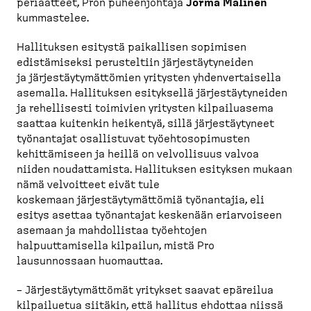
periaatteet, Pron puheenjohtaja
Jorma Malinen
kummastelee.
Hallituksen esitystä paikallisen sopimisen
edistämiseksi perusteltiin järjestäytyneiden
ja järjestäytymättömien yritysten yhdenvertaisella
asemalla. Hallituksen esityksellä järjestäytyneiden
ja rehellisesti toimivien yritysten kilpailuasema
saattaa kuitenkin heikentyä, sillä järjestäytyneet
työnantajat osallistuvat työehtosopimusten
kehittämiseen ja heillä on velvollisuus valvoa
niiden noudattamista. Hallituksen esityksen mukaan
nämä velvoitteet eivät tule
koskemaan järjestäytymättömiä työnantajia, eli
esitys asettaa työnantajat keskenään eriarvoiseen
asemaan ja mahdollistaa työehtojen
halpuuttamisella kilpailun, mistä Pro
lausunnossaan huomauttaa.
– Järjestäytymättömät yritykset saavat epäreilua
kilpailuetua siitäkin, että hallitus ehdottaa niissä