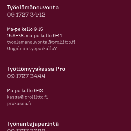
Työelä­mä­neuvonta
09 1727 3442
Ma-pe kello 9-15
15.6.–7.8. ma-pe kello 9–14
tyoela­ma­neuvonta@proliitto.fi
Ongelmia työpaikalla?
Työttö­myyskassa Pro
09 1727 3444
Ma-pe kello 9-12
kassa@proliitto.fi
prokassa.fi
Työnan­ta­ja­perintä