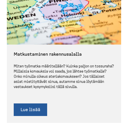
Matkus­taminen rakennusalalla
Miten työmatka määritellään? Kuinka paljon on tossuraha?
Millaisia korvauksia voi saada, jos lähtee työmatkalle?
Onko minulla oikeus ateria­kor­vaukseen? Jos tällaiset
asiat mietityttävät sinua, autamme sinua löytämään
vastaukset kysymyksiisi tällä sivulla.
Lue lisää