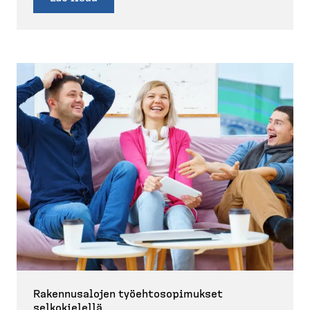
Rakennusalojen työehto­so­pi­mukset
selkokielellä