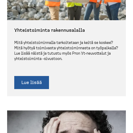
Yhteis­toiminta rakennusalalla
Mitä yhteis­toi­minnalla tarkoi­tetaan ja keitä se koskee?
Mitä hyötyä toimivasta yhteis­toi­minnasta on työpaikalla?
Lue lisää näistä ja tutustu myös Pron Yt-​neuvottelut ja
yhteis­toiminta -​sivustoon.
Lue lisää