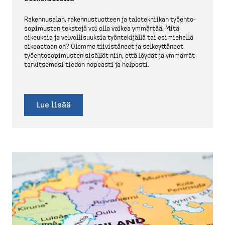
Rakennusalan, rakennus­tuotteen ja talotek­niikan työehto­
so­pi­musten tekstejä voi olla vaikea ymmärtää. Mitä
oikeuksia ja velvol­li­suuksia työnte­kijällä tai esimiehellä
oikeastaan on? Olemme tiivis­täneet ja selkeyt­täneet
työehto­so­pi­musten sisällöt niin, että löydät ja ymmärrät
tarvit­semasi tiedon nopeasti ja helposti.
Lue lisää