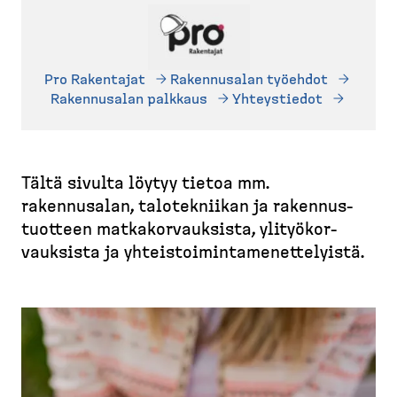
M
d
t
u
e
u
r
s
s
u
k
i
Pro Rakentajat
Rakennusalan työehdot
p
t
v
Rakennusalan palkkaus
Yhteystiedot
o
o
u
l
p
k
)
u
Tältä sivulta löytyy tietoa mm.
rakennusalan, talotek­niikan ja rakennus­
tuotteen matkakor­vauksista, ylityö­kor­
vauksista ja yhteis­toi­min­ta­me­net­te­lyistä.