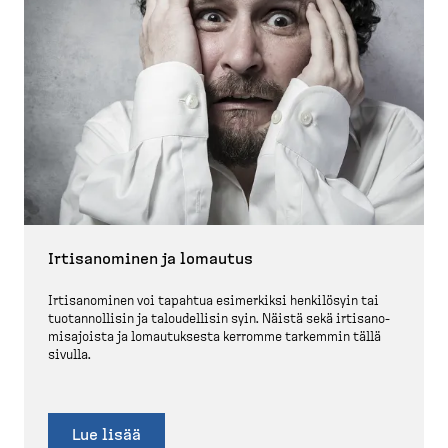
Irtisa­nominen ja lomautus
Irtisa­nominen voi tapahtua esimerkiksi henkilösyin tai
tuotan­nollisin ja taloudellisin syin. Näistä sekä irtisa­no­
mis­ajoista ja lomautuksesta kerromme tarkemmin tällä
sivulla.
Lue lisää