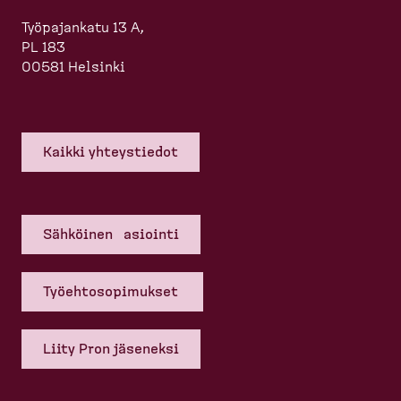
Työpajankatu 13 A,
PL 183
00581 Helsinki
Kaikki yhteys­tiedot
Sähköinen asiointi
Työehto­so­pi­mukset
Liity Pron jäseneksi